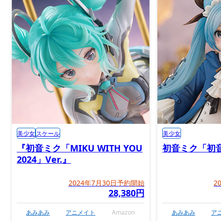
美少女
スケール
美少女
『初音ミク「MIKU WITH YOU
初音ミク「初
2024」Ver.』
2024年7月30日予約開始
2
28,380円
あみあみ
アニメイト
Amazon
あみあみ
ア