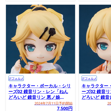
デフォルメ
デフォルメ
キャラクター・ボーカル・シリ
キャラクター
ーズ02 鏡音リン・レン「ねん
ーズ02 鏡音
どろいど 鏡音リン 悪ノ娘
どろいど 鏡音
Ver.」
Ver.」
2024年7月11日予約開始
2
7,500円