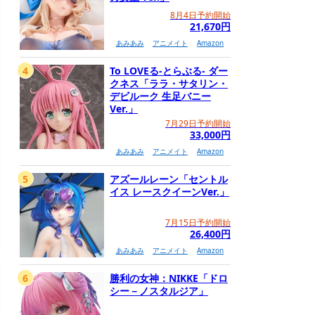
8月4日予約開始
21,670円
あみあみ
アニメイト
Amazon
4
To LOVEる-とらぶる- ダー
クネス「ララ・サタリン・
デビルーク 生足バニー
Ver.」
7月29日予約開始
33,000円
あみあみ
アニメイト
Amazon
5
アズールレーン「セントル
イス レースクイーンVer.」
7月15日予約開始
26,400円
あみあみ
アニメイト
Amazon
6
勝利の女神：NIKKE「ドロ
シー－ノスタルジア」