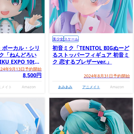
美少女
スケール
・ボーカル・シリ
初音ミク「TENITOL BIGぬーど
ミク「ねんどろい
るストッパーフィギュア 初音ミ
U EXPO 10th
ク 恋するブレザーver.」
Ver.」
024年9月13日予約開始
8,500円
2024年8月31日予約開始
ニメイト
Amazon
あみあみ
アニメイト
Amazon