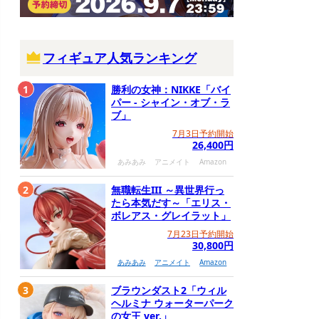
フィギュア人気ランキング
1
勝利の女神：NIKKE「バイ
パー - シャイン・オブ・ラ
ブ」
7月3日予約開始
26,400円
あみあみ
アニメイト
Amazon
2
無職転生III ～異世界行っ
たら本気だす～「エリス・
ボレアス・グレイラット」
7月23日予約開始
30,800円
あみあみ
アニメイト
Amazon
3
ブラウンダスト2「ウィル
ヘルミナ ウォーターパーク
の女王 ver.」