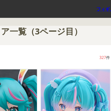
フィギ
ア一覧（3ページ目）
327
件