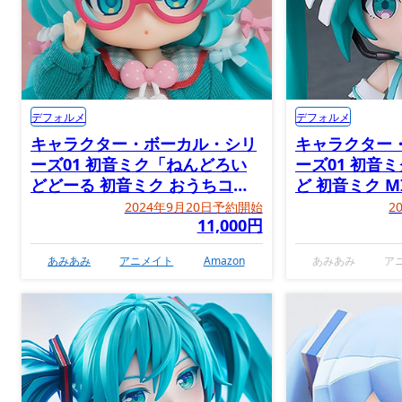
デフォルメ
デフォルメ
キャラクター・ボーカル・シリ
キャラクター
ーズ01 初音ミク「ねんどろい
ーズ01 初音
どどーる 初音ミク おうちコー
ど 初音ミク MIK
デVer.」
Anniversary 
2024年9月20日予約開始
2
11,000円
あみあみ
アニメイト
Amazon
あみあみ
ア