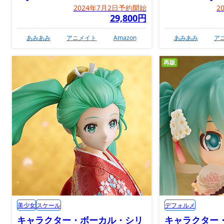
2024年7月2日予約開始
2
29,800円
あみあみ
アニメイト
Amazon
あみあみ
ア
再販
美少女
スケール
デフォルメ
キャラクター・ボーカル・シリ
キャラクター