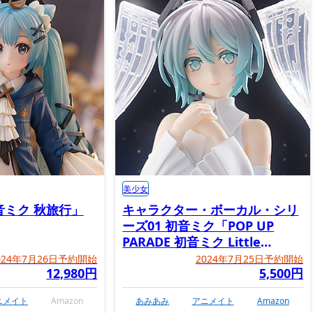
美少女
音ミク 秋旅行」
キャラクター・ボーカル・シリ
ーズ01 初音ミク「POP UP
PARADE 初音ミク Little
Missing Stars Ver.」
024年7月26日予約開始
2024年7月25日予約開始
12,980円
5,500円
ニメイト
Amazon
あみあみ
アニメイト
Amazon