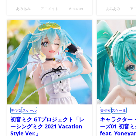
あみあみ
アニメイト
Amazon
あみあみ
ア
美少女
スケール
美少女
スケール
初音ミク GTプロジェクト「レ
キャラクター
ーシングミク 2021 Vacation
ーズ01 初音
Style Ver.」
feat. Yoney