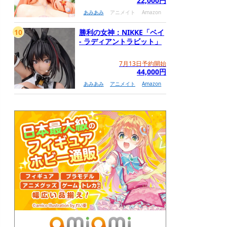
22,000円
あみあみ
アニメイト
Amazon
10
勝利の女神：NIKKE「ベイ
- ラディアントラビット」
7月13日予約開始
44,000円
あみあみ
アニメイト
Amazon