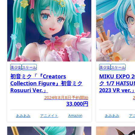
美少女
スケール
美少女
スケール
初音ミク「『Creators
MIKU EXPO 
Collection Figure』初音ミク
ク 1/7 HATSU
Rosuuri Ver.」
2023 VR ver.
2024年8月8日予約開始
33,000円
あみあみ
アニメイト
Amazon
あみあみ
ア