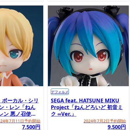
デフォルメ
・ボーカル・シリ
SEGA feat. HATSUNE MIKU
リン・レン「ねん
Project「ねんどろいど 初音ミ
レン 悪ノ召使
ク ∞Ver.」
024年7月11日予約開始
2024年7月2日予約開始
7,500円
9,500円