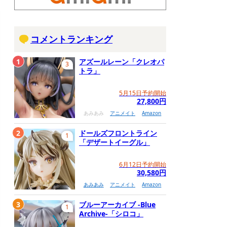
コメントランキング
1
アズールレーン「クレオパ
3
トラ」
5月15日予約開始
27,800円
あみあみ
アニメイト
Amazon
2
ドールズフロントライン
1
「デザートイーグル」
6月12日予約開始
30,580円
あみあみ
アニメイト
Amazon
3
ブルーアーカイブ -Blue
1
Archive-「シロコ」