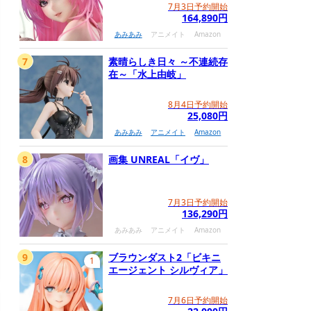
7月3日予約開始
164,890円
あみあみ
アニメイト
Amazon
7
素晴らしき日々 ～不連続存
在～「水上由岐」
8月4日予約開始
25,080円
あみあみ
アニメイト
Amazon
8
画集 UNREAL「イヴ」
7月3日予約開始
136,290円
あみあみ
アニメイト
Amazon
9
ブラウンダスト2「ビキニ
1
エージェント シルヴィア」
7月6日予約開始