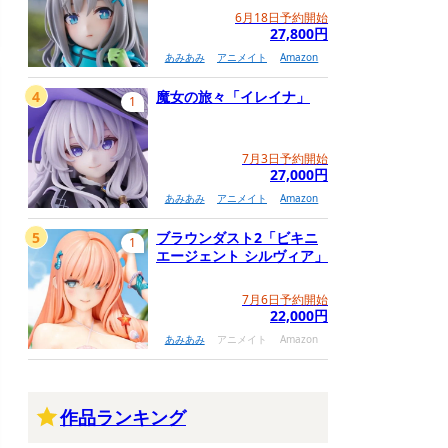
6月18日予約開始
27,800円
あみあみ
アニメイト
Amazon
4
魔女の旅々「イレイナ」
1
7月3日予約開始
27,000円
あみあみ
アニメイト
Amazon
5
ブラウンダスト2「ビキニ
1
エージェント シルヴィア」
7月6日予約開始
22,000円
あみあみ
アニメイト
Amazon
作品ランキング