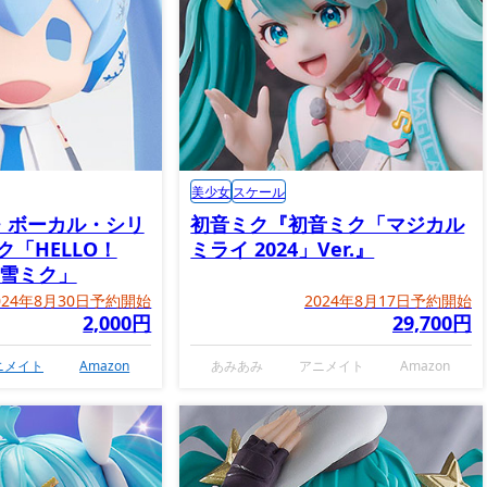
美少女
スケール
・ボーカル・シリ
初音ミク『初音ミク「マジカル
ク「HELLO！
ミライ 2024」Ver.』
E 雪ミク」
024年8月30日予約開始
2024年8月17日予約開始
2,000円
29,700円
ニメイト
Amazon
あみあみ
アニメイト
Amazon