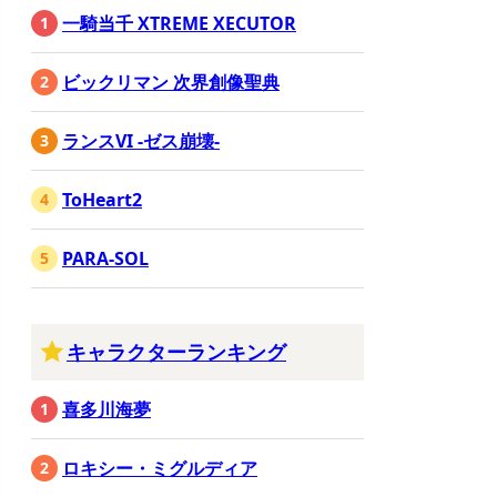
一騎当千 XTREME XECUTOR
ビックリマン 次界創像聖典
ランスVI -ゼス崩壊-
ToHeart2
PARA-SOL
キャラクターランキング
喜多川海夢
ロキシー・ミグルディア