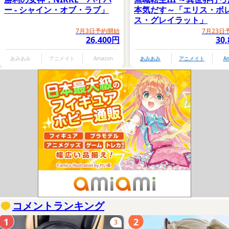
ー - シャイン・オブ・ラブ」
本気だす～「エリス・ボ
ス・グレイラット」
7月3日予約開始
7月23日
26,400円
30
あみあみ
アニメイト
Amazon
あみあみ
アニメイト
A
コメントランキング
1
2
3