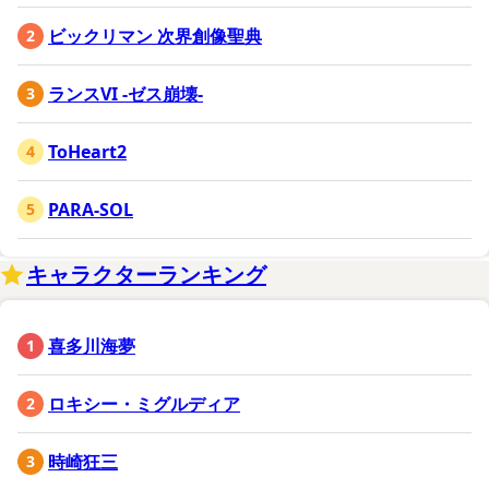
ビックリマン 次界創像聖典
ランスVI -ゼス崩壊-
ToHeart2
PARA-SOL
キャラクターランキング
喜多川海夢
ロキシー・ミグルディア
時崎狂三