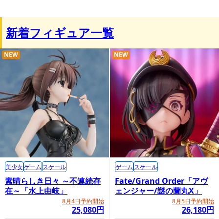
新着フィギュア一覧
NEW
NEW
美少女
ゲーム
スケール
ゲーム
スケール
素晴らしき日々 ～不連続存
Fate/Grand Order「アヴ
在～「水上由岐」
ェンジャー/謎の蘭丸X」
8月4日予約開始
8月5日予約開始
25,080円
26,180円