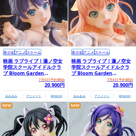
美少女
アニメ
スケール
美少女
アニメ
スケール
映画 ラブライブ！蓮ノ空女
映画 ラブライブ！蓮ノ空女
学院スクールアイドルクラ
学院スクールアイドルクラ
ブ Bloom Garden
ブ Bloom Garden
Party「村野さやか」
Party「日野下花帆」
7月6日予約開始
7月6日予約開始
20,900円
20,900円
あみあみ
アニメイト
Amazon
あみあみ
アニメイト
Amazon
NEW
NEW