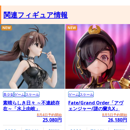
関連フィギュア情報
NEW
NEW
美少女
ゲーム
スケール
ゲーム
スケール
素晴らしき日々 ～不連続存
Fate/Grand Order「アヴ
在～「水上由岐」
ェンジャー/謎の蘭丸X」
8月4日予約開始
8月5日予約開始
25,080円
26,180円