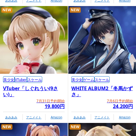
あみあみ
アニメイト
Amazon
あみあみ
アニメイト
Amazon
NEW
NEW
美少女
VTuber
スケール
美少女
ゲーム
スケール
VTuber「しぐれうい(9さ
WHITE ALBUM2「冬馬かず
い)」
さ」
7月31日予約開始
7月6日予約開始
19,800円
24,200円
あみあみ
アニメイト
Amazon
あみあみ
アニメイト
Amazon
NEW
NEW