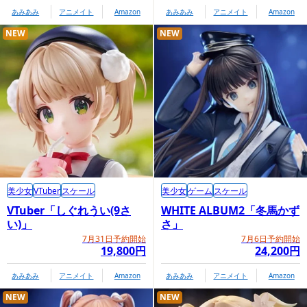
あみあみ
アニメイト
Amazon
あみあみ
アニメイト
Amazon
NEW
NEW
美少女
VTuber
スケール
美少女
ゲーム
スケール
VTuber「しぐれうい(9さ
WHITE ALBUM2「冬馬かず
い)」
さ」
7月31日予約開始
7月6日予約開始
19,800円
24,200円
あみあみ
アニメイト
Amazon
あみあみ
アニメイト
Amazon
NEW
NEW