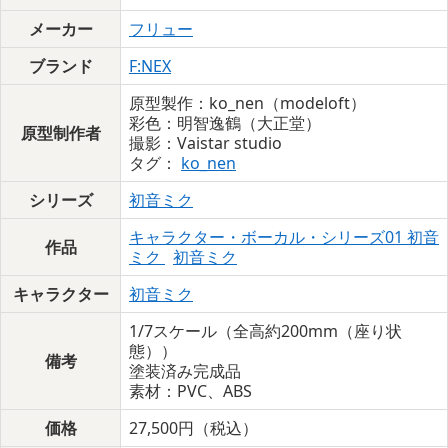
メーカー
フリュー
ブランド
F:NEX
原型製作：ko_nen（modeloft）
彩色：明智逸鶴（大正堂）
原型制作者
撮影：Vaistar studio
タグ：
ko_nen
シリーズ
初音ミク
キャラクター・ボーカル・シリーズ01 初音
作品
ミク
初音ミク
キャラクター
初音ミク
1/7スケール（全高約200mm（座り状
態））
備考
塗装済み完成品
素材：PVC、ABS
価格
27,500円（税込）