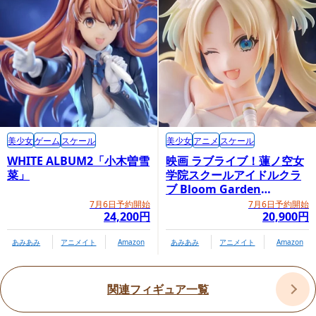
美少女
ゲーム
スケール
美少女
アニメ
スケール
WHITE ALBUM2「小木曽雪
映画 ラブライブ！蓮ノ空女
菜」
学院スクールアイドルクラ
ブ Bloom Garden
Party「大沢瑠璃乃」
7月6日予約開始
7月6日予約開始
24,200円
20,900円
あみあみ
アニメイト
Amazon
あみあみ
アニメイト
Amazon
関連フィギュア一覧