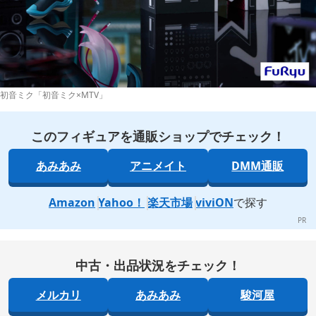
初音ミク「初音ミク×MTV」
このフィギュアを通販ショップでチェック！
あみあみ
アニメイト
DMM通販
Amazon
Yahoo！
楽天市場
viviON
で探す
中古・出品状況をチェック！
メルカリ
あみあみ
駿河屋