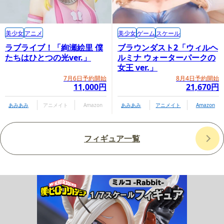
美少女
アニメ
美少女
ゲーム
スケール
ラブライブ！「絢瀬絵里 僕
ブラウンダスト2「ウィルヘ
たちはひとつの光ver.」
ルミナ ウォーターパークの
女王 ver.」
7月6日予約開始
8月4日予約開始
11,000円
21,670円
あみあみ
アニメイト
Amazon
あみあみ
アニメイト
Amazon
フィギュア一覧