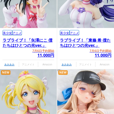
美少女
アニメ
美少女
アニメ
ラブライブ！「矢澤にこ 僕
ラブライブ！「東條 希 僕た
たちはひとつの光ver.」
ちはひとつの光ver.」
7月6日予約開始
7月6日予約開始
11,000円
11,000円
あみあみ
アニメイト
Amazon
あみあみ
アニメイト
Amazon
NEW
NEW