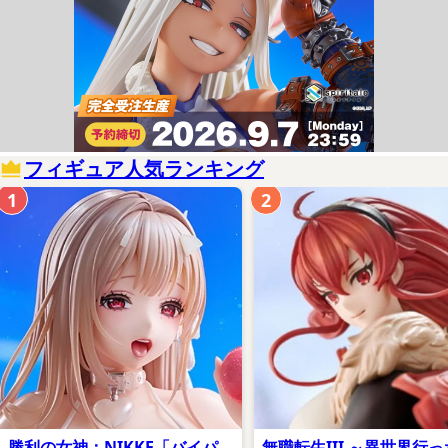
フィギュア人気ランキング
1
2
勝利の女神：NIKKE「バイパ
無職転生III ～異世界行