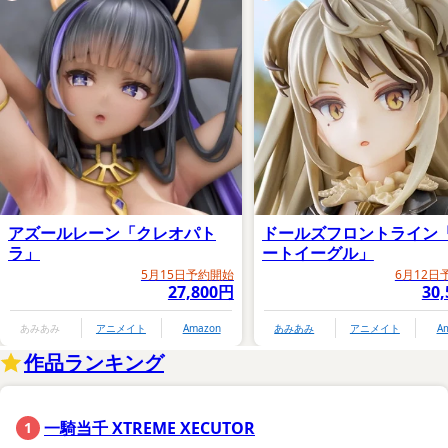
アズールレーン「クレオパト
ドールズフロントライン
ラ」
ートイーグル」
5月15日予約開始
6月12日
27,800円
30
あみあみ
アニメイト
Amazon
あみあみ
アニメイト
A
作品ランキング
一騎当千 XTREME XECUTOR