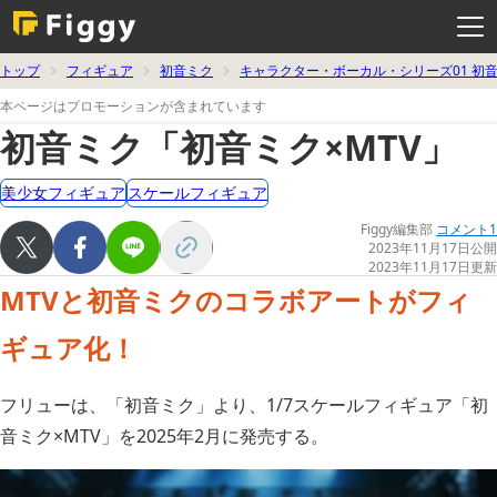
メ
ニ
ュ
ー
を
トップ
フィギュア
初音ミク
キャラクター・ボーカル・シリーズ01 初
開
く
本ページはプロモーションが含まれています
初音ミク「初音ミク×MTV」
美少女フィギュア
スケールフィギュア
Figgy編集部
コメント1
2023年11月17日公開
2023年11月17日更新
MTVと初音ミクのコラボアートがフィ
ギュア化！
フリューは、「初音ミク」より、1/7スケールフィギュア「初
音ミク×MTV」を2025年2月に発売する。