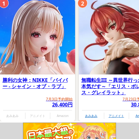
1
2
勝利の女神：NIKKE「バイパ
無職転生III ～異世界行
ー - シャイン・オブ・ラブ」
本気だす～「エリス・ボ
ス・グレイラット」
7月3日予約開始
7月23日
26,400円
30
あみあみ
アニメイト
Amazon
あみあみ
アニメイト
A