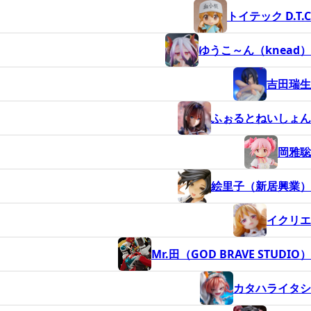
トイテック D.T.C
ゆうこ～ん（knead）
吉田瑞生
ふぉるとねいしょん
岡雅聡
絵里子（新居興業）
イクリエ
Mr.田（GOD BRAVE STUDIO）
カタハライタシ