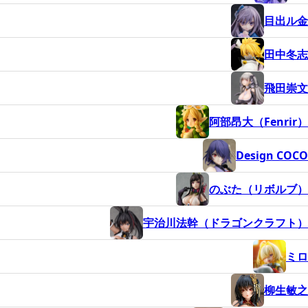
目出ル金
田中冬志
飛田崇文
阿部昂大（Fenrir）
Design COCO
のぶた（リボルブ）
宇治川法幹（ドラゴンクラフト）
ミロ
柳生敏之