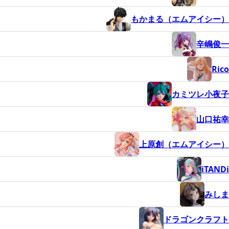
もかまる（エムアイシー）
辛嶋俊一
Rico
カミツレ小夜子
山口祐幸
上原創（エムアイシー）
iTANDi
みしま
ドラゴンクラフト