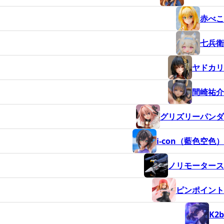
赤べこ
七兵衛
ヤドカリ
間崎祐介
グリズリーパンダ
i-con（藍色空色）
ノリモータース
ピンポイント
K2b