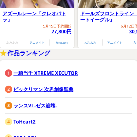
アズールレーン「クレオパト
ドールズフロントライン
ラ」
ートイーグル」
5月15日予約開始
6月12日
27,800円
30
あみあみ
アニメイト
Amazon
あみあみ
アニメイト
A
作品ランキング
一騎当千 XTREME XECUTOR
ビックリマン 次界創像聖典
ランスVI -ゼス崩壊-
ToHeart2