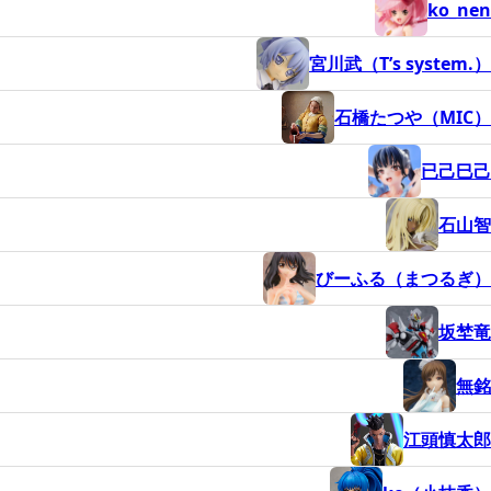
ko_nen
宮川武（T’s system.）
石橋たつや（MIC）
已己巳己
石山智
びーふる（まつるぎ）
坂埜竜
無銘
江頭慎太郎