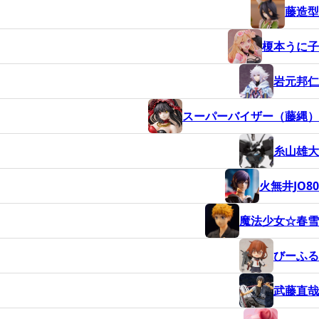
藤造型
榎本うに子
岩元邦仁
スーパーバイザー（藤縄）
糸山雄大
火無井JO80
魔法少女☆春雪
びーふる
武藤直哉