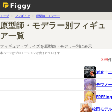
メ
ニ
ュ
ー
を
トップ
フィギュア
原型師・モデラー
開
く
原型師・モデラー別フィギュ
ア一覧
フィギュア・プライズを原型師・モデラー別に表示
本ページはプロモーションが含まれています
899
件
岩倉圭二
モワノー
FREEing
松田モデル