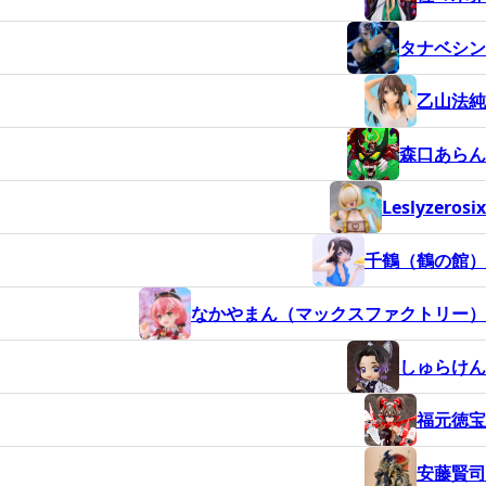
タナベシン
乙山法純
森口あらん
Leslyzerosix
千鶴（鶴の館）
なかやまん（マックスファクトリー）
しゅらけん
福元徳宝
安藤賢司