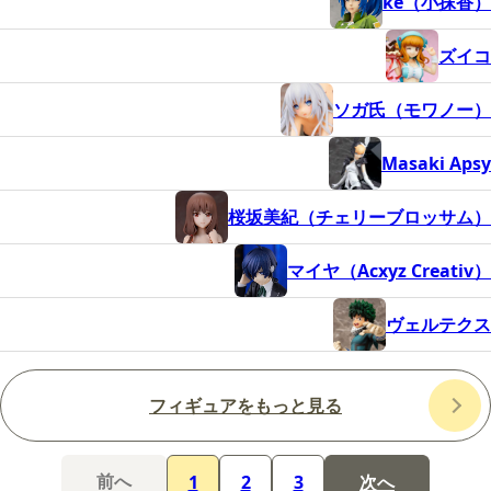
ke（小抹香）
ズイコ
ソガ氏（モワノー）
Masaki Apsy
桜坂美紀（チェリーブロッサム）
マイヤ（Acxyz Creativ）
ヴェルテクス
フィギュアをもっと見る
前へ
1
2
3
次へ