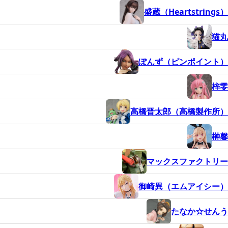
盛蔵（Heartstrings）
猫丸
ぽんず（ピンポイント）
梓零
高橋晋太郎（高橋製作所）
榊馨
マックスファクトリー
御崎異（エムアイシー）
たなか☆せんう