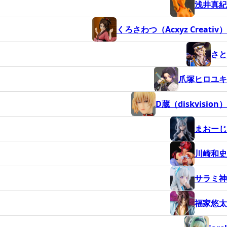
浅井真紀
くろさわつ（Acxyz Creativ）
さと
爪塚ヒロユキ
D蔵（diskvision）
まおーじ
川崎和史
サラミ神
福家悠太