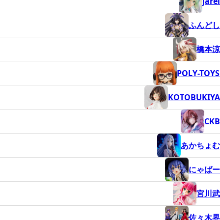
jarel
ふんどし
橋本涼
POLY-TOYS
KOTOBUKIYA
CKB
あかちょむ
にゃばー
宮川武
佐々木界