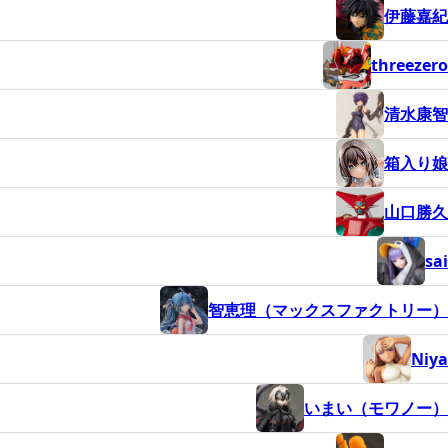
伊藤嘉紀
threezero
清水康智
箱入り娘
山口勝久
sai
智恵理（マックスファクトリー）
Niya
いまい（モワノー）