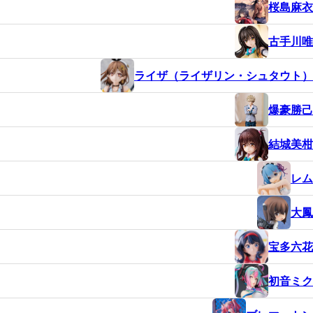
桜島麻衣
古手川唯
ライザ（ライザリン・シュタウト）
爆豪勝己
結城美柑
レム
大鳳
宝多六花
初音ミク