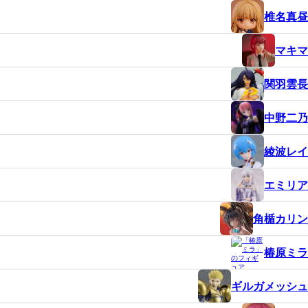
椎名真昼
マキマ
関羽雲長
中野二乃
綾波レイ
エミリア
角楯カリン
椿原ミラ
ギルガメッシュ