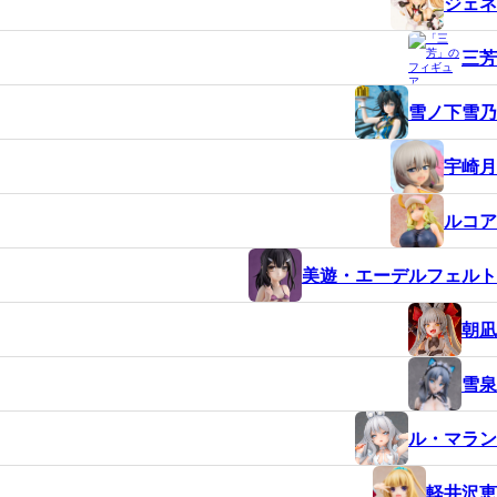
ジェネ
三芳
雪ノ下雪乃
宇崎月
ルコア
美遊・エーデルフェルト
朝凪
雪泉
ル・マラン
軽井沢恵