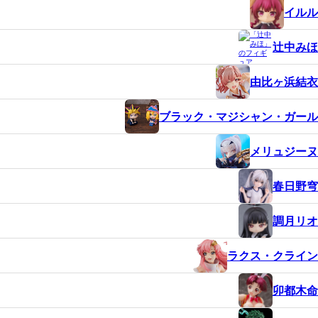
イルル
辻中みほ
由比ヶ浜結衣
ブラック・マジシャン・ガール
メリュジーヌ
春日野穹
調月リオ
ラクス・クライン
卯都木命