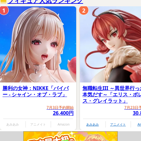
フィギュア人気ランキング
1
2
勝利の女神：NIKKE「バイパ
無職転生III ～異世界行
ー - シャイン・オブ・ラブ」
本気だす～「エリス・ボ
ス・グレイラット」
7月3日予約開始
7月23日
26,400円
30
あみあみ
アニメイト
Amazon
あみあみ
アニメイト
A