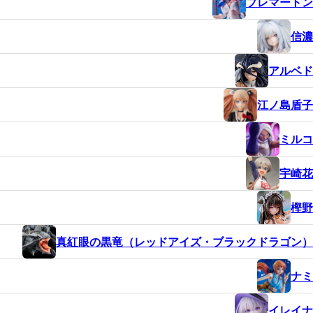
ブレマートン
信濃
アルベド
江ノ島盾子
ミルコ
宇崎花
樫野
真紅眼の黒竜（レッドアイズ・ブラックドラゴン）
ナミ
イレイナ