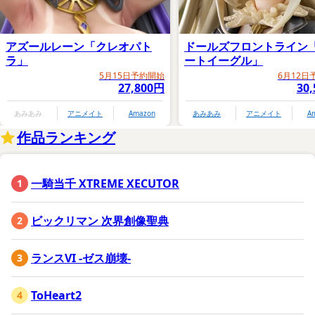
アズールレーン「クレオパト
ドールズフロントライン
ラ」
ートイーグル」
5月15日予約開始
6月12日
27,800円
30
あみあみ
アニメイト
Amazon
あみあみ
アニメイト
A
作品ランキング
一騎当千 XTREME XECUTOR
ビックリマン 次界創像聖典
ランスVI -ゼス崩壊-
ToHeart2