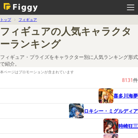
メ
ニ
ュ
ー
を
トップ
フィギュア
開
く
フィギュアの人気キャラクタ
ーランキング
フィギュア・プライズをキャラクター別に人気ランキング形式
で紹介。
本ページはプロモーションが含まれています
8131
件
喜多川海夢
ロキシー・ミグルディア
時崎狂三