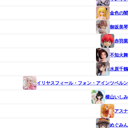
金色の闇
御坂美琴
赤羽業
不知火舞
水原千鶴
イリヤスフィール・フォン・アインツベルン
横山いしみ
アスナ
めぐみん