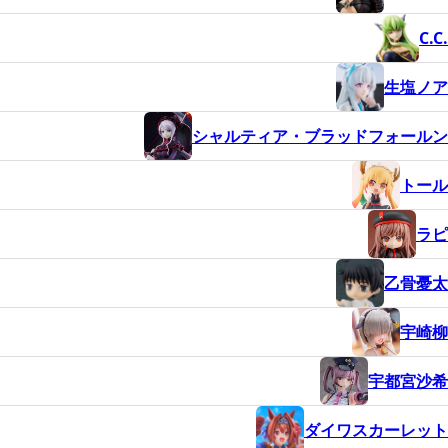
C.C.
生塩ノア
シャルティア・ブラッドフォールン
トール
ラピ
乙骨憂太
宇崎柳
宇都宮沙希
ダイワスカーレット