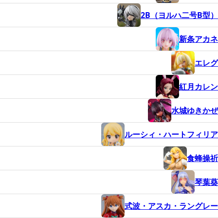
2B（ヨルハ二号B型）
新条アカネ
エレグ
紅月カレン
水城ゆきかぜ
ルーシィ・ハートフィリア
食蜂操祈
琴葉葵
式波・アスカ・ラングレー