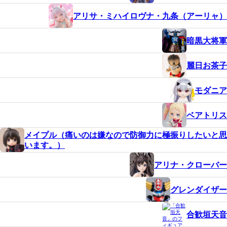
アリサ・ミハイロヴナ・九条（アーリャ）
暗黒大将軍
麗日お茶子
モダニア
ベアトリス
メイプル（痛いのは嫌なので防御力に極振りしたいと思
います。）
アリナ・クローバー
グレンダイザー
合歓垣天音