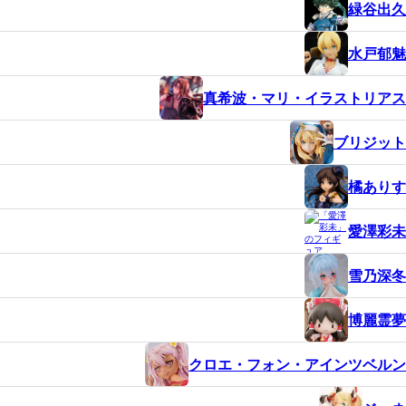
緑谷出久
水戸郁魅
真希波・マリ・イラストリアス
ブリジット
橘ありす
愛澤彩未
雪乃深冬
博麗霊夢
クロエ・フォン・アインツベルン