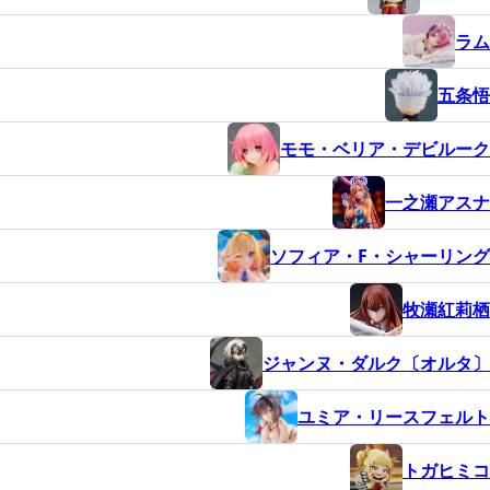
ラム
五条悟
モモ・ベリア・デビルーク
一之瀬アスナ
ソフィア・F・シャーリング
牧瀬紅莉栖
ジャンヌ・ダルク〔オルタ〕
ユミア・リースフェルト
トガヒミコ