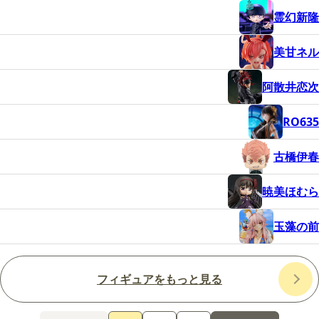
霊幻新隆
美甘ネル
阿散井恋次
RO635
古橋伊春
暁美ほむら
玉藻の前
フィギュアをもっと見る