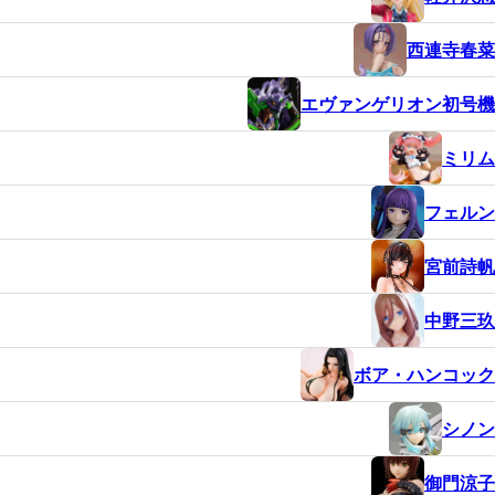
西連寺春菜
エヴァンゲリオン初号機
ミリム
フェルン
宮前詩帆
中野三玖
ボア・ハンコック
シノン
御門涼子