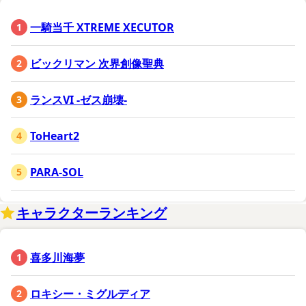
一騎当千 XTREME XECUTOR
ビックリマン 次界創像聖典
ランスVI -ゼス崩壊-
ToHeart2
PARA-SOL
キャラクターランキング
喜多川海夢
ロキシー・ミグルディア