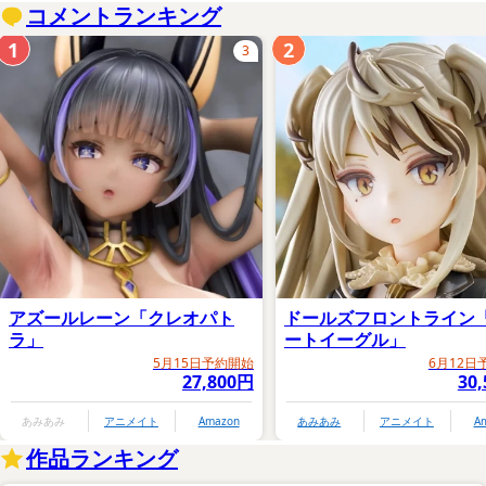
コメントランキング
1
2
3
アズールレーン「クレオパト
ドールズフロントライン
ラ」
ートイーグル」
5月15日予約開始
6月12日
27,800円
30
あみあみ
アニメイト
Amazon
あみあみ
アニメイト
A
作品ランキング