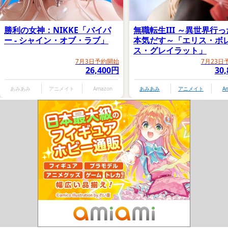
勝利の女神：NIKKE「バイパ
無職転生III ～異世界行
ー - シャイン・オブ・ラブ」
本気だす～「エリス・ボ
ス・グレイラット」
7月3日予約開始
7月23日
26,400円
30
あみあみ
アニメイト
Amazon
あみあみ
アニメイト
A