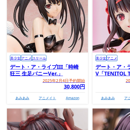
美少女
アニメ
スケール
美少女
アニメ
デート・ア・ライブIII「時崎
デート・ア・
狂三 生足バニーVer.」
V「TENITOL
2025年2月4日予約開始
2
30,800円
あみあみ
アニメイト
Amazon
あみあみ
ア