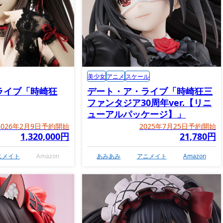
美少女
アニメ
スケール
ライブ「時崎狂
デート・ア・ライブ「時崎狂三
ファンタジア30周年ver.【リニ
ューアルパッケージ】」
2026年2月9日予約開始
2025年7月25日予約開始
1,320,000円
21,780円
ニメイト
Amazon
あみあみ
アニメイト
Amazon