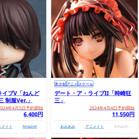
美少女
アニメ
スケール
ライブV「ねんど
デート・ア・ライブII「時崎狂
 制服Ver.」
三」
2024年4月5日予約開始
2024年4月4日予約開始
6,400円
11,550円
ニメイト
Amazon
あみあみ
アニメイト
Amazon