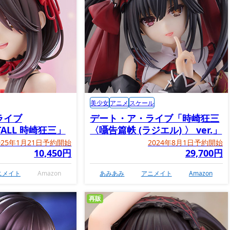
美少女
アニメ
スケール
ライブ
デート・ア・ライブ「時崎狂三
 TALL 時崎狂三」
〈囁告篇帙 (ラジエル) 〉 ver.」
025年1月21日予約開始
2024年8月1日予約開始
10,450円
29,700円
ニメイト
Amazon
あみあみ
アニメイト
Amazon
再販