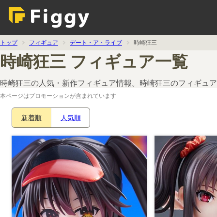
トップ
フィギュア
デート・ア・ライブ
時崎狂三
時崎狂三 フィギュア一覧
時崎狂三の人気・新作フィギュア情報。時崎狂三のフィギュア
本ページはプロモーションが含まれています
新着順
人気順