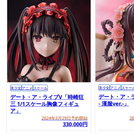
美少女
アニメ
スケー
美少女
アニメ
スケール
デート・ア・
デート・ア・ライブV「時崎狂
- 漢服ver.-」
三 1/1スケール胸像フィギュ
ア」
2024年3月29日予約開始
2
330,000円