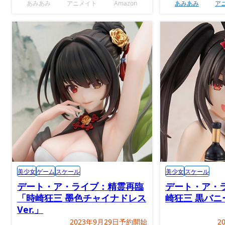
あみあみ
アニメイト
Amazon
あみあみ
ア
美少女
ゲーム
スケール
美少女
スケール
デート・ア・ライブ：精霊再臨
デート・ア・
「時崎狂三 墨色チャイナドレス
崎狂三 黒バニー
Ver.」
2023年9月29日予約開始
2