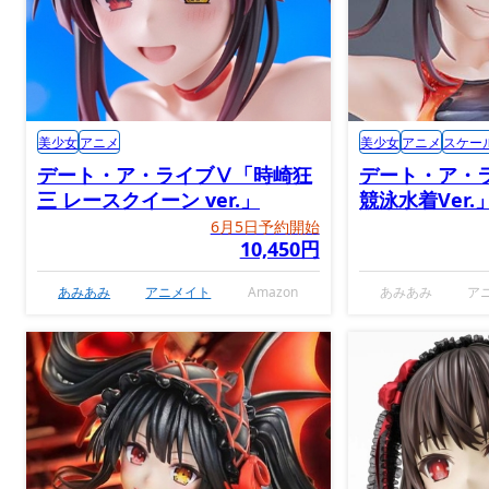
美少女
アニメ
美少女
アニメ
スケー
デート・ア・ライブⅤ「時崎狂
デート・ア・
三 レースクイーン ver.」
競泳水着Ver.
6月5日予約開始
10,450円
あみあみ
アニメイト
Amazon
あみあみ
ア