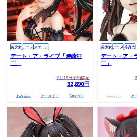
美少女
アニメ
スケール
美少女
アニメ
等身大
デート・ア・ライブ「時崎狂
デート・ア・
三」
三」
2月18日予約開始
32,890円
あみあみ
アニメイト
Amazon
あみあみ
ア