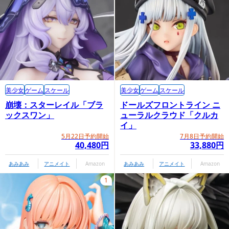
美少女
ゲーム
スケール
美少女
ゲーム
スケール
崩壊：スターレイル「ブラ
ドールズフロントライン ニ
ックスワン」
ューラルクラウド「クルカ
イ」
5月22日予約開始
7月8日予約開始
40,480円
33,880円
あみあみ
アニメイト
Amazon
あみあみ
アニメイト
Amazon
1