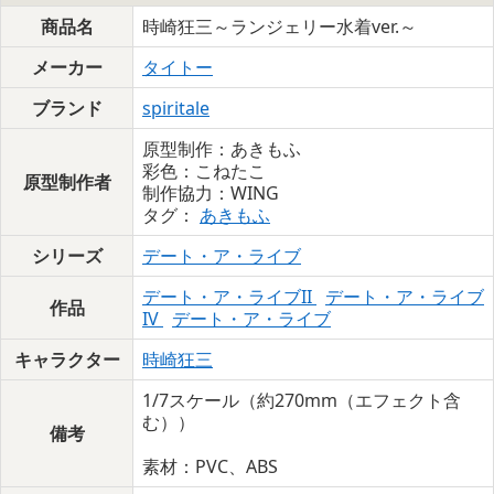
商品名
時崎狂三～ランジェリー水着ver.～
メーカー
タイトー
ブランド
spiritale
原型制作：あきもふ
彩色：こねたこ
原型制作者
制作協力：WING
タグ：
あきもふ
シリーズ
デート・ア・ライブ
デート・ア・ライブII
デート・ア・ライブ
作品
IV
デート・ア・ライブ
キャラクター
時崎狂三
1/7スケール（約270mm（エフェクト含
む））
備考
素材：PVC、ABS