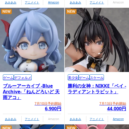
あみあみ
アニメイト
Amazon
あみあみ
アニメイト
Amazon
NEW
NEW
ゲーム
デフォルメ
美少女
ゲーム
スケール
ブルーアーカイブ -Blue
勝利の女神：NIKKE「ベイ -
Archive-「ねんどろいど 天
ラディアントラビット」
雨アコ」
7月10日予約開始
7月13日予約開始
6,900円
44,000円
あみあみ
アニメイト
Amazon
あみあみ
アニメイト
Amazon
NEW
NEW