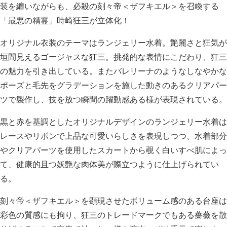
装を纏いながらも、必殺の刻々帝＜ザフキエル＞を召喚する
「最悪の精霊」時崎狂三が立体化！
オリジナル衣装のテーマはランジェリー水着。艶麗さと狂気が
垣間見えるゴージャスな狂三。挑発的な表情にこだわり、狂三
の魅力を引き出している。またバレリーナのようなしなやかな
ポーズと毛先をグラデーションを施した動きのあるクリアパー
ツで製作し、技を放つ瞬間の躍動感ある様が表現されている。
黒と赤を基調としたオリジナルデザインのランジェリー水着は
レースやリボンで上品な可愛いらしさを表現しつつ、水着部分
やクリアパーツを使用したスカートから覗く白いすべ肌によっ
て、健康的且つ妖艶な肉体美が際立つように仕上げられてい
る。
刻々帝＜ザフキエル＞を顕現させたボリューム感のある台座は
彩色の質感にも拘り、狂三のトレードマークでもある薔薇を散