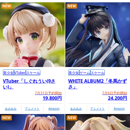
NEW
NEW
美少女
VTuber
スケール
美少女
ゲーム
スケール
VTuber「しぐれうい(9さ
WHITE ALBUM2「冬馬かず
い)」
さ」
7月31日予約開始
7月6日予約開始
19,800円
24,200円
あみあみ
アニメイト
Amazon
あみあみ
アニメイト
Amazon
NEW
NEW