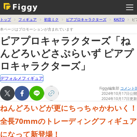
メ
ニ
ュ
ー
を
トップ
フィギュア
初音ミク
ピアプロキャラクターズ
KAITO
ピ
開
く
本ページはプロモーションが含まれています
ピアプロキャラクターズ「ね
んどろいどさぷらいず ピアプ
ロキャラクターズ」
デフォルメフィギュア
Figgy編集部
コメント0
2024年10月17日公開
2024年10月17日更新
ねんどろいどが更にちっちゃかわいく！
全長70mmのトレーディングフィギュア
になって新登場！