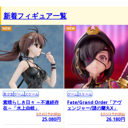
新着フィギュア一覧
NEW
NEW
美少女
ゲーム
スケール
ゲーム
スケール
素晴らしき日々 ～不連続存
Fate/Grand Order「アヴ
在～「水上由岐」
ェンジャー/謎の蘭丸X」
8月4日予約開始
8月5日予約開始
25,080円
26,180円