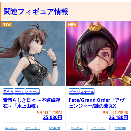
関連フィギュア情報
NEW
NEW
美少女
ゲーム
スケール
ゲーム
スケール
素晴らしき日々 ～不連続存
Fate/Grand Order「アヴ
在～「水上由岐」
ェンジャー/謎の蘭丸X」
8月4日予約開始
8月5日予約開始
25,080円
26,180円
あみあみ
アニメイト
Amazon
あみあみ
アニメイト
Amazon