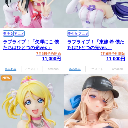
美少女
アニメ
美少女
アニメ
ラブライブ！「矢澤にこ 僕
ラブライブ！「東條 希 僕た
たちはひとつの光ver.」
ちはひとつの光ver.」
7月6日予約開始
7月6日予約開始
11,000円
11,000円
あみあみ
アニメイト
Amazon
あみあみ
アニメイト
Amazon
NEW