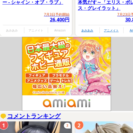
ー - シャイン・オブ・ラブ」
本気だす～「エリス・ボ
ス・グレイラット」
7月3日予約開始
7月23日
26,400円
30
あみあみ
アニメイト
Amazon
あみあみ
アニメイト
A
コメントランキング
1
2
3