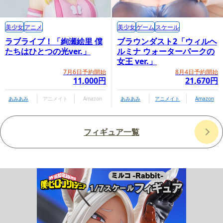
美少女
アニメ
美少女
ゲーム
スケール
ラブライブ！「絢瀬絵里 僕
ブラウンダスト2「ウィルヘ
たちはひとつの光ver.」
ルミナ ウォーターパークの
女王 ver.」
7月6日予約開始
8月4日予約開始
11,000円
21,670円
あみあみ
アニメイト
Amazon
あみあみ
アニメイト
Amazon
フィギュア一覧