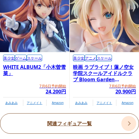
GOODSMILE COMPANY内商品購入ページ
美少女
ゲーム
スケール
美少女
アニメ
スケール
WHITE ALBUM2「小木曽雪
映画 ラブライブ！蓮ノ空女
菜」
学院スクールアイドルクラ
ブ Bloom Garden
Party「大沢瑠璃乃」
7月6日予約開始
7月6日予約開始
24,200円
20,900円
あみあみ
アニメイト
Amazon
あみあみ
アニメイト
Amazon
関連フィギュア一覧