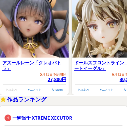
アズールレーン「クレオパト
ドールズフロントライン
ラ」
ートイーグル」
5月15日予約開始
6月12日
27,800円
30
あみあみ
アニメイト
Amazon
あみあみ
アニメイト
A
作品ランキング
一騎当千 XTREME XECUTOR