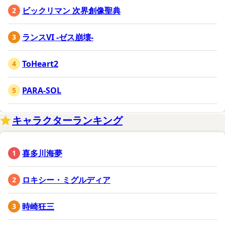
ビックリマン 次界創像聖典
ランスVI -ゼス崩壊-
ToHeart2
PARA-SOL
キャラクターランキング
喜多川海夢
ロキシー・ミグルディア
時崎狂三