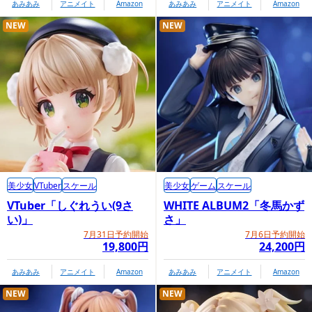
あみあみ
アニメイト
Amazon
あみあみ
アニメイト
Amazon
NEW
NEW
美少女
VTuber
スケール
美少女
ゲーム
スケール
VTuber「しぐれうい(9さ
WHITE ALBUM2「冬馬かず
い)」
さ」
7月31日予約開始
7月6日予約開始
19,800円
24,200円
あみあみ
アニメイト
Amazon
あみあみ
アニメイト
Amazon
NEW
NEW