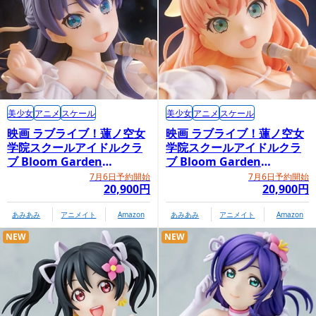
美少女
アニメ
スケール
美少女
アニメ
スケール
映画 ラブライブ！蓮ノ空女
映画 ラブライブ！蓮ノ空女
学院スクールアイドルクラ
学院スクールアイドルクラ
ブ Bloom Garden
ブ Bloom Garden
Party「村野さやか」
Party「日野下花帆」
7月6日予約開始
7月6日予約開始
20,900円
20,900円
あみあみ
アニメイト
Amazon
あみあみ
アニメイト
Amazon
NEW
NEW