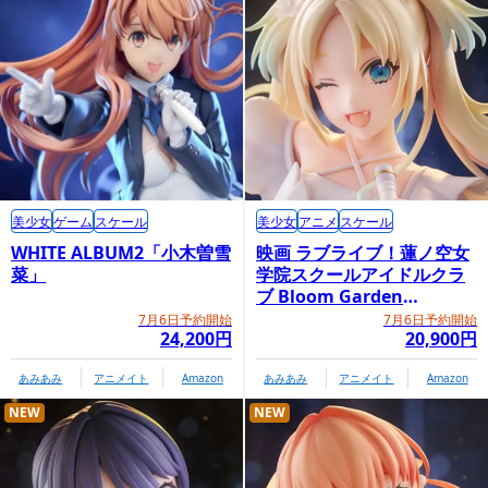
美少女
ゲーム
スケール
美少女
アニメ
スケール
WHITE ALBUM2「小木曽雪
映画 ラブライブ！蓮ノ空女
菜」
学院スクールアイドルクラ
ブ Bloom Garden
Party「大沢瑠璃乃」
7月6日予約開始
7月6日予約開始
24,200円
20,900円
あみあみ
アニメイト
Amazon
あみあみ
アニメイト
Amazon
NEW
NEW