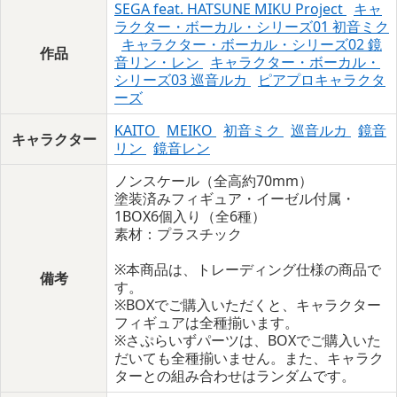
SEGA feat. HATSUNE MIKU Project
キャ
ラクター・ボーカル・シリーズ01 初音ミク
キャラクター・ボーカル・シリーズ02 鏡
作品
音リン・レン
キャラクター・ボーカル・
シリーズ03 巡音ルカ
ピアプロキャラクタ
ーズ
KAITO
MEIKO
初音ミク
巡音ルカ
鏡音
キャラクター
リン
鏡音レン
ノンスケール（全高約70mm）
塗装済みフィギュア・イーゼル付属・
1BOX6個入り（全6種）
素材：プラスチック
※本商品は、トレーディング仕様の商品で
備考
す。
※BOXでご購入いただくと、キャラクター
フィギュアは全種揃います。
※さぷらいずパーツは、BOXでご購入いた
だいても全種揃いません。また、キャラク
ターとの組み合わせはランダムです。