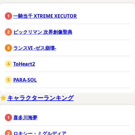
一騎当千 XTREME XECUTOR
ビックリマン 次界創像聖典
ランスVI -ゼス崩壊-
ToHeart2
PARA-SOL
キャラクターランキング
喜多川海夢
ロキシー・ミグルディア