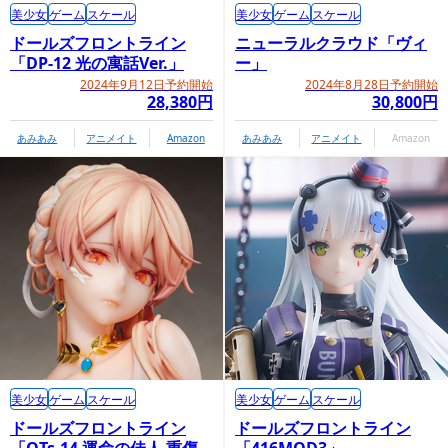
美少女
ゲーム
スケール
美少女
ゲーム
スケール
ドールズフロントライン
ニューラルクラウド「ヴィ
「DP-12 光の寓話Ver.」
ー」
2024年9月12日予約開始
2024年8月28日予約開始
28,380円
30,800円
あみあみ
アニメイト
Amazon
あみあみ
アニメイト
Amazon
美少女
ゲーム
スケール
美少女
ゲーム
スケール
ドールズフロントライン
ドールズフロントライン