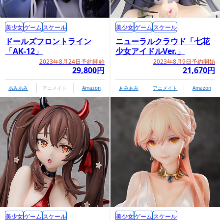
美少女
ゲーム
スケール
美少女
ゲーム
スケール
ドールズフロントライン
ニューラルクラウド「七花
「AK-12」
少女アイドルVer.」
2023年8月24日予約開始
2023年8月9日予約開始
29,800円
21,670円
あみあみ
アニメイト
Amazon
あみあみ
アニメイト
Amazon
美少女
ゲーム
スケール
美少女
ゲーム
スケール