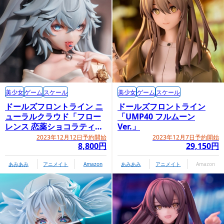
美少女
ゲーム
スケール
美少女
ゲーム
スケール
ドールズフロントライン ニ
ドールズフロントライン
ューラルクラウド「フロー
「UMP40 フルムーン
レンス 恋薬ショコラティエ
Ver.」
Ver.」
2023年12月12日予約開始
2023年12月7日予約開始
8,800円
29,150円
あみあみ
アニメイト
Amazon
あみあみ
アニメイト
Amazon