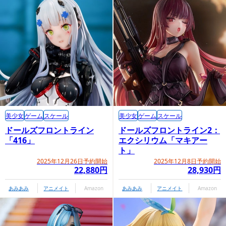
美少女
ゲーム
スケール
美少女
ゲーム
スケール
ドールズフロントライン
ドールズフロントライン2：
「416」
エクシリウム「マキアー
ト」
2025年12月26日予約開始
2025年12月8日予約開始
22,880円
28,930円
あみあみ
アニメイト
Amazon
あみあみ
アニメイト
Amazon