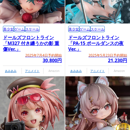
美少女
ゲーム
スケール
美少女
ゲーム
スケール
ドールズフロントライン
ドールズフロントライン
「M327 付き纏うかの影 重
「PA-15 ポールダンスの夜
傷Ver.」
Ver.」
2025年7月4日予約開始
2025年5月23日予約開始
30,800円
21,230円
あみあみ
アニメイト
Amazon
あみあみ
アニメイト
Amazon