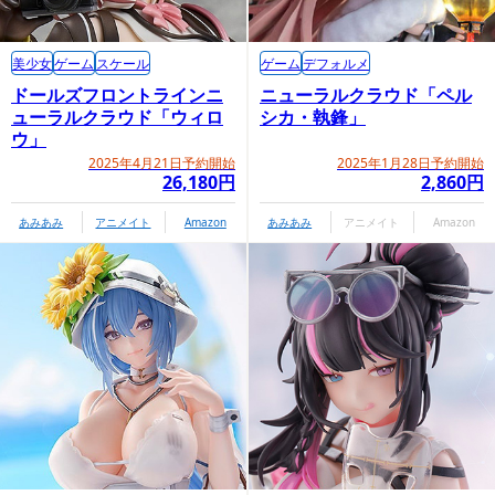
美少女
ゲーム
スケール
ゲーム
デフォルメ
ドールズフロントラインニ
ニューラルクラウド「ペル
ューラルクラウド「ウィロ
シカ・執鋒」
ウ」
2025年4月21日予約開始
2025年1月28日予約開始
26,180円
2,860円
あみあみ
アニメイト
Amazon
あみあみ
アニメイト
Amazon