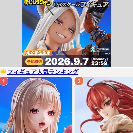
フィギュア人気ランキング
1
2