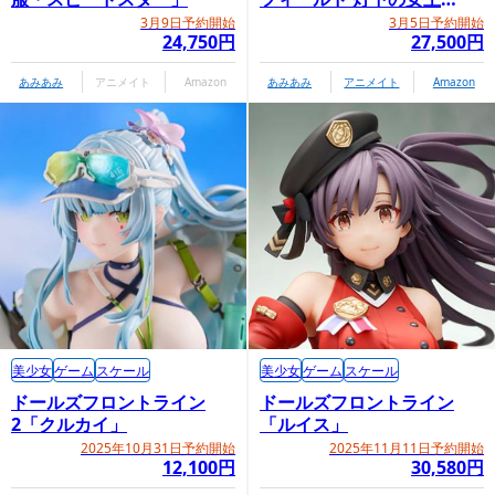
Ver.」
3月9日予約開始
3月5日予約開始
24,750円
27,500円
あみあみ
アニメイト
Amazon
あみあみ
アニメイト
Amazon
美少女
ゲーム
スケール
美少女
ゲーム
スケール
ドールズフロントライン
ドールズフロントライン
2「クルカイ」
「ルイス」
2025年10月31日予約開始
2025年11月11日予約開始
12,100円
30,580円