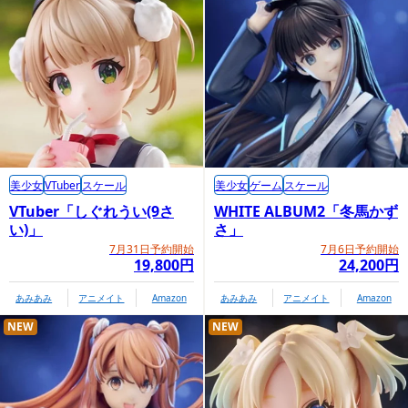
美少女
VTuber
スケール
美少女
ゲーム
スケール
VTuber「しぐれうい(9さ
WHITE ALBUM2「冬馬かず
い)」
さ」
7月31日予約開始
7月6日予約開始
19,800円
24,200円
あみあみ
アニメイト
Amazon
あみあみ
アニメイト
Amazon
NEW
NEW