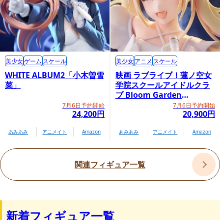
美少女
ゲーム
スケール
美少女
アニメ
スケール
WHITE ALBUM2「小木曽雪
映画 ラブライブ！蓮ノ空女
菜」
学院スクールアイドルクラ
ブ Bloom Garden
Party「大沢瑠璃乃」
7月6日予約開始
7月6日予約開始
24,200円
20,900円
あみあみ
アニメイト
Amazon
あみあみ
アニメイト
Amazon
関連フィギュア一覧
新着フィギュア一覧