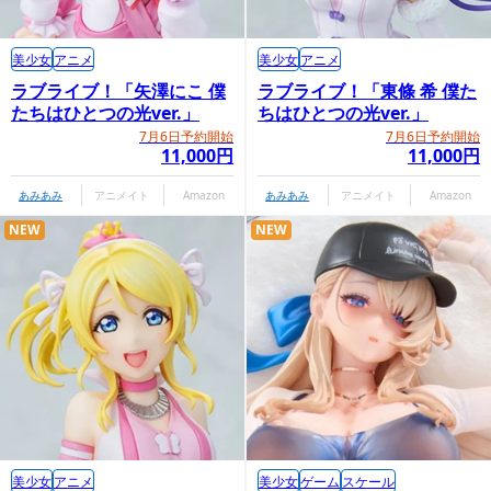
美少女
アニメ
美少女
アニメ
ラブライブ！「矢澤にこ 僕
ラブライブ！「東條 希 僕た
たちはひとつの光ver.」
ちはひとつの光ver.」
7月6日予約開始
7月6日予約開始
11,000円
11,000円
あみあみ
アニメイト
Amazon
あみあみ
アニメイト
Amazon
NEW
NEW
美少女
アニメ
美少女
ゲーム
スケール