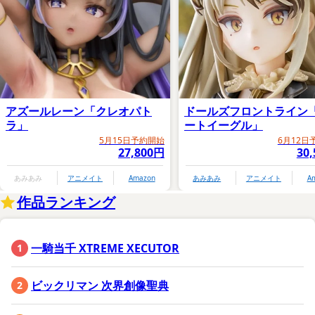
アズールレーン「クレオパト
ドールズフロントライン
ラ」
ートイーグル」
5月15日予約開始
6月12日
27,800円
30
あみあみ
アニメイト
Amazon
あみあみ
アニメイト
A
作品ランキング
一騎当千 XTREME XECUTOR
ビックリマン 次界創像聖典