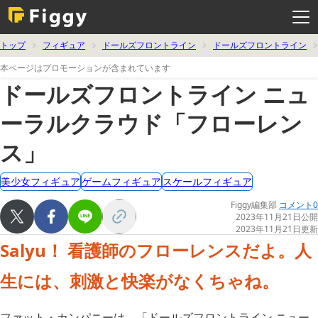
メ
ニ
ュ
ー
を
トップ
フィギュア
ドールズフロントライン
ドールズフロントライン
開
く
本ページはプロモーションが含まれています
ドールズフロントライン ニュ
ーラルクラウド「フローレン
ス」
美少女フィギュア
ゲームフィギュア
スケールフィギュア
Figgy編集部
コメント0
2023年11月21日公開
2023年11月21日更新
Salyu！ 看護師のフローレンスだよ。人
生には、刺激と快楽がなくちゃね。
ファット・カンパニーは、「ドールズフロントライン ニュー