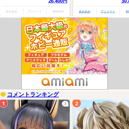
26,400円
30
あみあみ
アニメイト
Amazon
あみあみ
アニメイト
A
コメントランキング
1
2
3