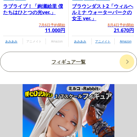
ラブライブ！「絢瀬絵里 僕
ブラウンダスト2「ウィルヘ
たちはひとつの光ver.」
ルミナ ウォーターパークの
女王 ver.」
7月6日予約開始
8月4日予約開始
11,000円
21,670円
あみあみ
アニメイト
Amazon
あみあみ
アニメイト
Amazon
フィギュア一覧