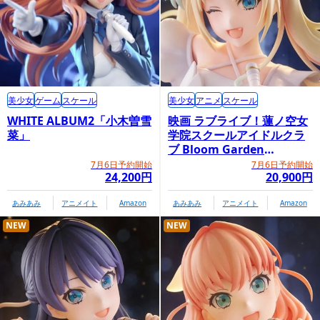
美少女
ゲーム
スケール
美少女
アニメ
スケール
WHITE ALBUM2「小木曽雪
映画 ラブライブ！蓮ノ空女
菜」
学院スクールアイドルクラ
ブ Bloom Garden
Party「大沢瑠璃乃」
7月6日予約開始
7月6日予約開始
24,200円
20,900円
あみあみ
アニメイト
Amazon
あみあみ
アニメイト
Amazon
NEW
NEW