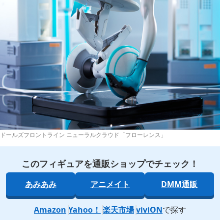
ドールズフロントライン ニューラルクラウド「フローレンス」
このフィギュアを通販ショップでチェック！
あみあみ
アニメイト
DMM通販
Amazon
Yahoo！
楽天市場
viviON
で探す