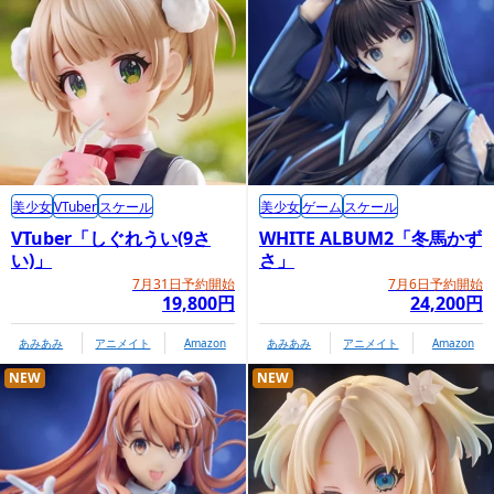
美少女
VTuber
スケール
美少女
ゲーム
スケール
VTuber「しぐれうい(9さ
WHITE ALBUM2「冬馬かず
い)」
さ」
7月31日予約開始
7月6日予約開始
19,800円
24,200円
あみあみ
アニメイト
Amazon
あみあみ
アニメイト
Amazon
NEW
NEW