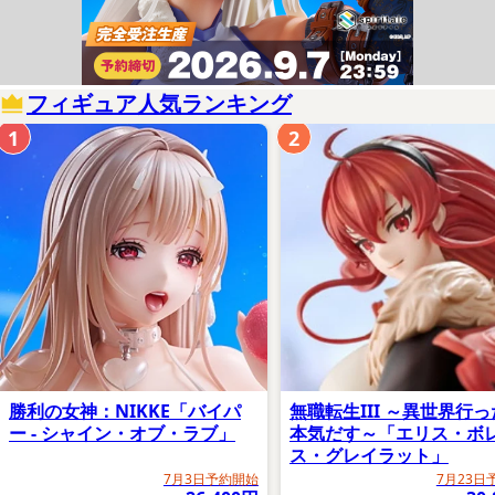
フィギュア人気ランキング
1
2
商品情報ページ
https://www.goodsmile.info/ja/product/15232/
GOODSMILE ONLINE SHOP内商品購入ページ
勝利の女神：NIKKE「バイパ
無職転生III ～異世界行
ー - シャイン・オブ・ラブ」
本気だす～「エリス・ボ
ス・グレイラット」
7月3日予約開始
7月23日