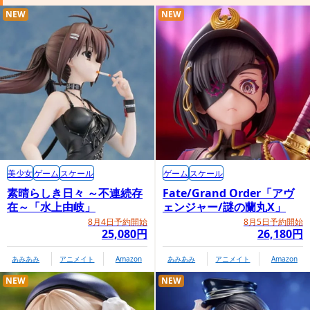
NEW
NEW
美少女
ゲーム
スケール
ゲーム
スケール
素晴らしき日々 ～不連続存
Fate/Grand Order「アヴ
在～「水上由岐」
ェンジャー/謎の蘭丸X」
8月4日予約開始
8月5日予約開始
25,080円
26,180円
あみあみ
アニメイト
Amazon
あみあみ
アニメイト
Amazon
NEW
NEW