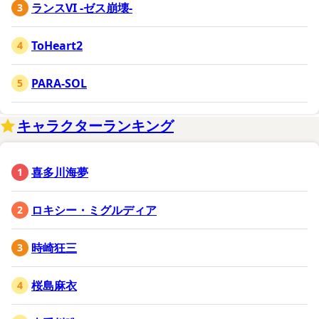
ランスVI -ゼス崩壊-
ToHeart2
PARA-SOL
キャラクターランキング
喜多川海夢
ロキシー・ミグルディア
時崎狂三
桜島麻衣