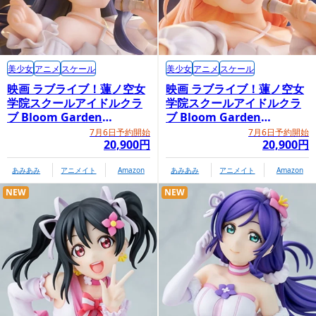
美少女
アニメ
スケール
美少女
アニメ
スケール
映画 ラブライブ！蓮ノ空女
映画 ラブライブ！蓮ノ空女
学院スクールアイドルクラ
学院スクールアイドルクラ
ブ Bloom Garden
ブ Bloom Garden
Party「村野さやか」
Party「日野下花帆」
7月6日予約開始
7月6日予約開始
20,900円
20,900円
あみあみ
アニメイト
Amazon
あみあみ
アニメイト
Amazon
NEW
NEW