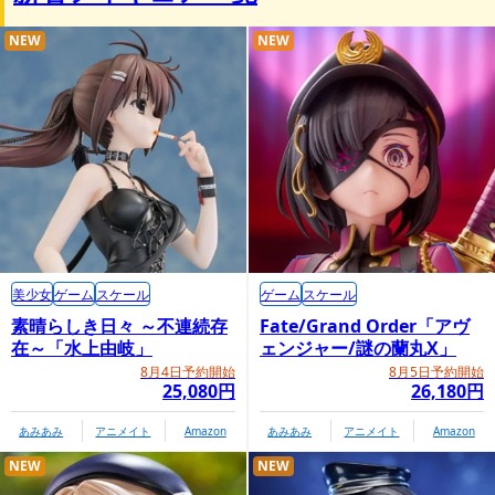
NEW
NEW
美少女
ゲーム
スケール
ゲーム
スケール
素晴らしき日々 ～不連続存
Fate/Grand Order「アヴ
在～「水上由岐」
ェンジャー/謎の蘭丸X」
8月4日予約開始
8月5日予約開始
25,080円
26,180円
あみあみ
アニメイト
Amazon
あみあみ
アニメイト
Amazon
NEW
NEW