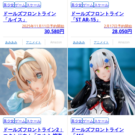
美少女
ゲーム
スケール
美少女
ゲーム
スケール
ドールズフロントライン
ドールズフロントライン
「ルイス」
「ST AR-15」
2025年11月11日予約開始
2月17日予約開始
30,580円
28,050円
あみあみ
アニメイト
Amazon
あみあみ
アニメイト
Amazon
美少女
ゲーム
スケール
美少女
ゲーム
スケール
ドールズフロントライン2：
ドールズフロントライン