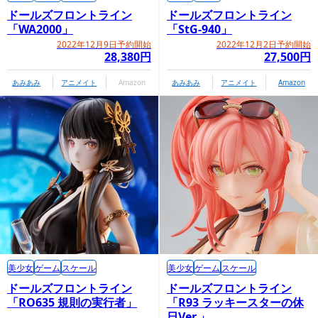
ドールズフロントライン
ドールズフロントライン
「WA2000」
「StG-940」
2022年12月9日予約開始
2022年12月2日予約開始
28,380円
27,500円
あみあみ
アニメイト
Amazon
あみあみ
アニメイト
Amazon
美少女
ゲーム
スケール
美少女
ゲーム
スケール
ドールズフロントライン
ドールズフロントライン
「RO635 規則の実行者」
「R93 ラッキースターの休
日Ver.」