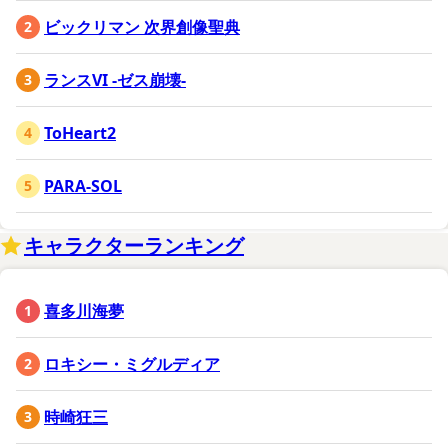
ビックリマン 次界創像聖典
ランスVI -ゼス崩壊-
ToHeart2
PARA-SOL
キャラクターランキング
喜多川海夢
ロキシー・ミグルディア
時崎狂三