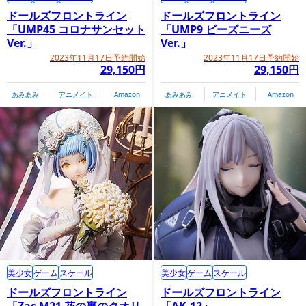
ドールズフロントライン
ドールズフロントライン
「UMP45 コロナサンセット
「UMP9 ビーズニーズ
Ver.」
Ver.」
2023年11月17日予約開始
2023年11月17日予約開始
29,150円
29,150円
あみあみ
アニメイト
Amazon
あみあみ
アニメイト
Amazon
美少女
ゲーム
スケール
美少女
ゲーム
スケール
ドールズフロントライン
ドールズフロントライン