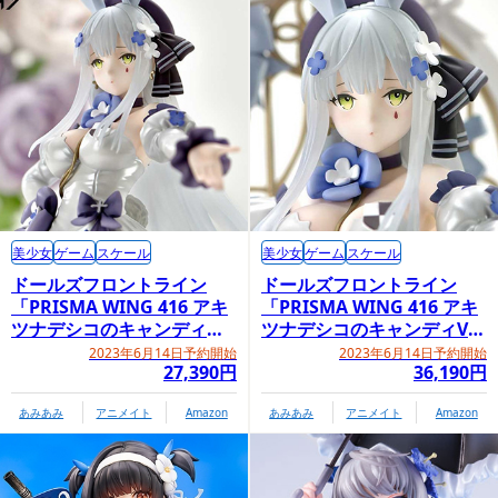
美少女
ゲーム
スケール
美少女
ゲーム
スケール
ドールズフロントライン
ドールズフロントライン
「PRISMA WING 416 アキ
「PRISMA WING 416 アキ
ツナデシコのキャンディ
ツナデシコのキャンディVer
Ver」
DX」
2023年6月14日予約開始
2023年6月14日予約開始
27,390円
36,190円
あみあみ
アニメイト
Amazon
あみあみ
アニメイト
Amazon