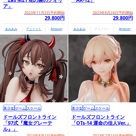
「Zas M21 花の裏のクオリ
「AK-12」
ア」
2023年11月2日予約開始
2023年8月24日予約開始
29,800円
29,800円
あみあみ
アニメイト
Amazon
あみあみ
アニメイト
Amazon
美少女
ゲーム
スケール
美少女
ゲーム
スケール
ドールズフロントライン
ドールズフロントライン
「97式『魔女グレーテ
「OTs-14 運命の佳人Ver.」
ル』」
2023年8月1日予約開始
2023年7月14日予約開始