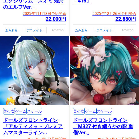
エクシリウム「スオミ 煌海
「416」
のエルフVer.」
2025年11月18日予約開始
2025年12月26日予約開始
22,000円
22,880円
あみあみ
アニメイト
Amazon
あみあみ
アニメイト
Amazon
美少女
ゲーム
スケール
美少女
ゲーム
スケール
ドールズフロントライン
ドールズフロントライン
「アルティメットプレミア
「M327 付き纏うかの影 重
ムマスターライン
傷Ver.」
LTLX7000」