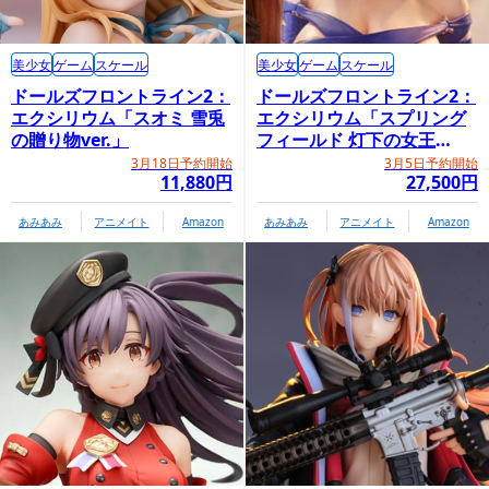
美少女
ゲーム
スケール
美少女
ゲーム
スケール
ドールズフロントライン2：
ドールズフロントライン2：
エクシリウム「スオミ 雪兎
エクシリウム「スプリング
の贈り物ver.」
フィールド 灯下の女王
Ver.」
3月18日予約開始
3月5日予約開始
11,880円
27,500円
あみあみ
アニメイト
Amazon
あみあみ
アニメイト
Amazon