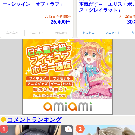
ー - シャイン・オブ・ラブ」
本気だす～「エリス・ボ
ス・グレイラット」
7月3日予約開始
7月23日
26,400円
30
あみあみ
アニメイト
Amazon
あみあみ
アニメイト
A
コメントランキング
1
2
3