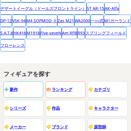
デザートイーグル（ドールズフロントライン）
ST AR-15
AK-Alfa
DP-12
VSK-94
M4 SOPMOD-Ⅱ
Zas M21
WA2000
一○○式
M1ガーランド
S.A.T.8
HK416
M1918
Five-seveN
Am RFB
R93
スプリングフィールド
フローレンス
フィギュアを探す
新作
ランキング
カテゴリ
シリーズ
作品
キャラクター
メーカー
ブランド
原型師