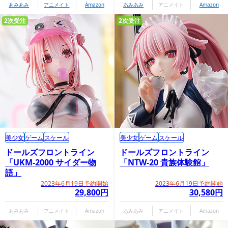
あみあみ
アニメイト
Amazon
あみあみ
アニメイト
Amazon
2次受注
2次受注
美少女
ゲーム
スケール
美少女
ゲーム
スケール
ドールズフロントライン
ドールズフロントライン
「UKM-2000 サイダー物
「NTW-20 貴族体験館」
語」
2023年6月19日予約開始
2023年6月19日予約開始
29,800円
30,580円
あみあみ
アニメイト
Amazon
あみあみ
アニメイト
Amazon