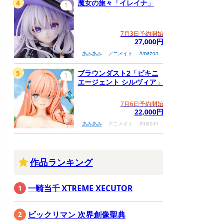
4
魔女の旅々「イレイナ」
1
7月3日予約開始
27,000円
あみあみ
アニメイト
Amazon
5
ブラウンダスト2「ビキニ
1
エージェント シルヴィア」
7月6日予約開始
22,000円
あみあみ
アニメイト
Amazon
作品ランキング
一騎当千 XTREME XECUTOR
ビックリマン 次界創像聖典