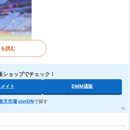
きを読む
販ショップでチェック！
ニメイト
DMM通販
楽天市場
viviON
で探す