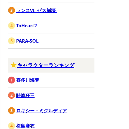
ランスVI -ゼス崩壊-
ToHeart2
PARA-SOL
キャラクターランキング
喜多川海夢
時崎狂三
ロキシー・ミグルディア
桜島麻衣