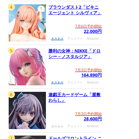
4
ブラウンダスト2「ビキニ
1
エージェント シルヴィア」
7月6日予約開始
22,000円
あみあみ
アニメイト
Amazon
5
勝利の女神：NIKKE「ドロ
シー－ノスタルジア」
7月3日予約開始
164,890円
あみあみ
アニメイト
Amazon
6
遊戯王カードゲーム「屋敷
わらし」
7月3日予約開始
28,600円
あみあみ
アニメイト
Amazon
7
ドールズフロントライン ニ