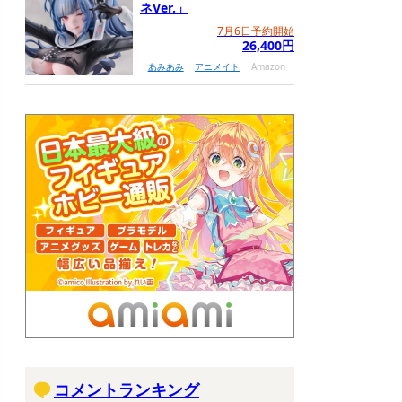
ネVer.」
7月6日予約開始
26,400円
あみあみ
アニメイト
Amazon
コメントランキング