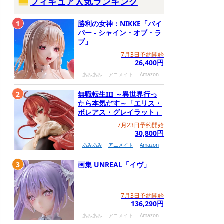
フィギュア人気ランキング
1
勝利の女神：NIKKE「バイ
パー - シャイン・オブ・ラ
ブ」
7月3日予約開始
26,400円
あみあみ
アニメイト
Amazon
2
無職転生III ～異世界行っ
たら本気だす～「エリス・
ボレアス・グレイラット」
7月23日予約開始
30,800円
あみあみ
アニメイト
Amazon
3
画集 UNREAL「イヴ」
7月3日予約開始
136,290円
あみあみ
アニメイト
Amazon