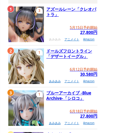
1
アズールレーン「クレオパ
3
トラ」
5月15日予約開始
27,800円
あみあみ
アニメイト
Amazon
2
ドールズフロントライン
1
「デザートイーグル」
6月12日予約開始
30,580円
あみあみ
アニメイト
Amazon
3
ブルーアーカイブ -Blue
1
Archive-「シロコ」
6月18日予約開始
27,800円
あみあみ
アニメイト
Amazon