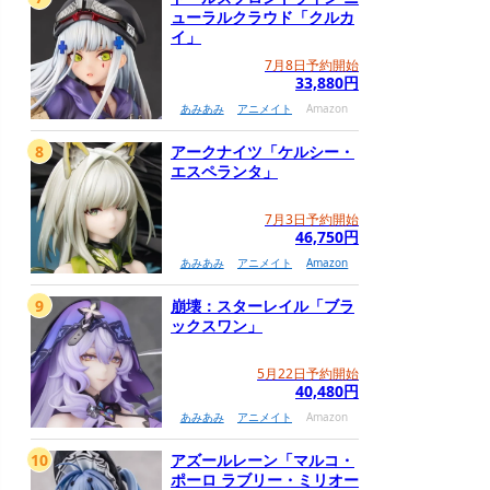
ューラルクラウド「クルカ
イ」
7月8日予約開始
33,880円
あみあみ
アニメイト
Amazon
8
アークナイツ「ケルシー・
エスペランタ」
7月3日予約開始
46,750円
あみあみ
アニメイト
Amazon
9
崩壊：スターレイル「ブラ
ックスワン」
5月22日予約開始
40,480円
あみあみ
アニメイト
Amazon
10
アズールレーン「マルコ・
ポーロ ラブリー・ミリオー