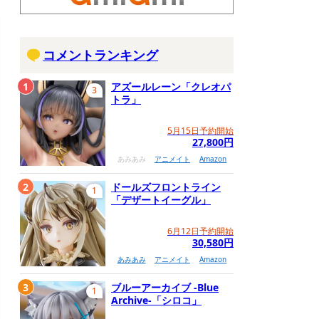
コメントランキング
1
アズールレーン「クレオパ
3
トラ」
5月15日予約開始
27,800円
あみあみ
アニメイト
Amazon
2
ドールズフロントライン
1
「デザートイーグル」
6月12日予約開始
30,580円
あみあみ
アニメイト
Amazon
3
ブルーアーカイブ -Blue
1
Archive-「シロコ」