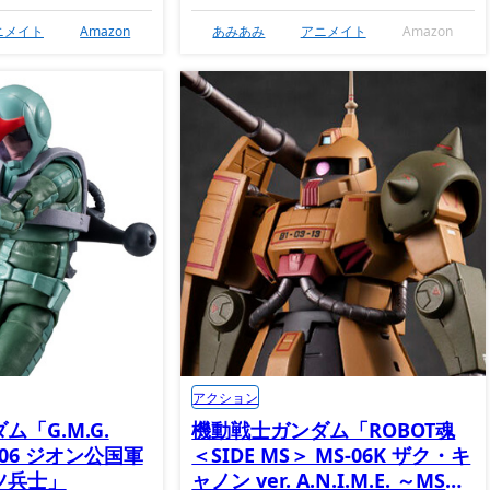
ニメイト
Amazon
あみあみ
アニメイト
Amazon
アクション
「G.M.G.
機動戦士ガンダム「ROBOT魂
N 06 ジオン公国軍
＜SIDE MS＞ MS-06K ザク・キ
ツ兵士」
ャノン ver. A.N.I.M.E. ～MS