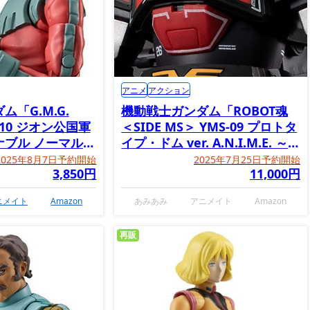
アニメ
アクション
「G.M.G.
機動戦士ガンダム「ROBOT魂
N 10 ジオン公国軍
＜SIDE MS＞ YMS-09 プロトタ
ナブル ノーマルス
イプ・ドム ver. A.N.I.M.E. ～
MS MUSEUM～」
2025年8月7日予約開始
2025年7月25日予約開始
3,850円
11,000円
ニメイト
Amazon
あみあみ
アニメイト
Amazon
再販