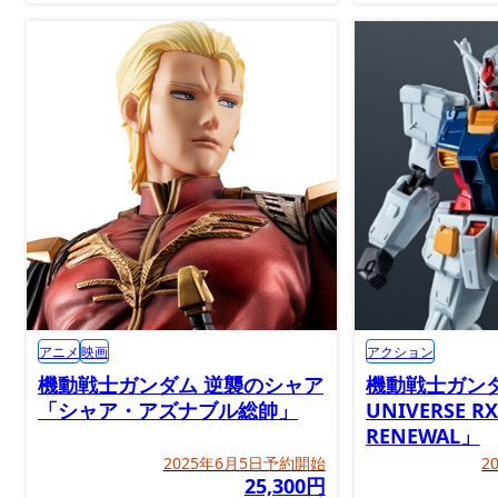
アニメ
映画
アクション
機動戦士ガンダム 逆襲のシャア
機動戦士ガンダ
「シャア・アズナブル総帥」
UNIVERSE R
RENEWAL」
2025年6月5日予約開始
2
25,300円