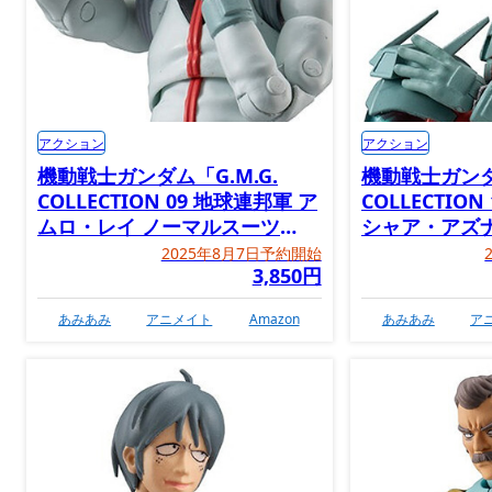
アクション
アクション
機動戦士ガンダム「G.M.G.
機動戦士ガンダム
COLLECTION 09 地球連邦軍 ア
COLLECTIO
ムロ・レイ ノーマルスーツ
シャア・アズ
Ver.」
ーツVer.」
2025年8月7日予約開始
3,850円
あみあみ
アニメイト
Amazon
あみあみ
ア