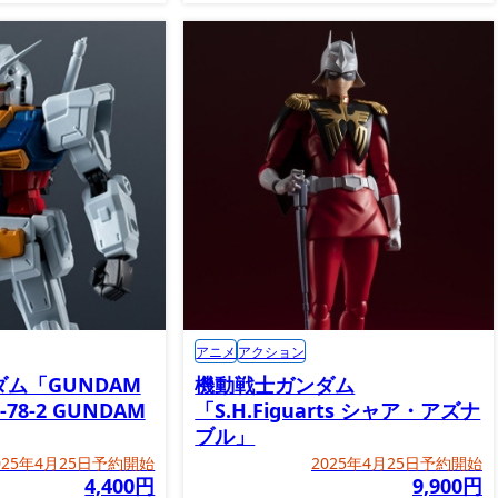
アニメ
アクション
ム「GUNDAM
機動戦士ガンダム
X-78-2 GUNDAM
「S.H.Figuarts シャア・アズナ
ブル」
025年4月25日予約開始
2025年4月25日予約開始
4,400円
9,900円