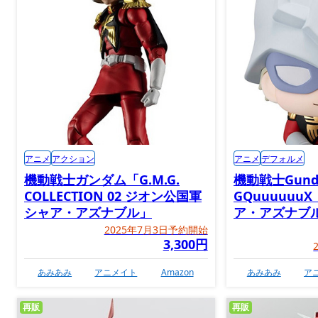
アニメ
アクション
アニメ
デフォルメ
機動戦士ガンダム「G.M.G.
機動戦士Gund
COLLECTION 02 ジオン公国軍
GQuuuuuu
シャア・アズナブル」
ア・アズナブ
2025年7月3日予約開始
3,300円
あみあみ
アニメイト
Amazon
あみあみ
ア
再販
再販