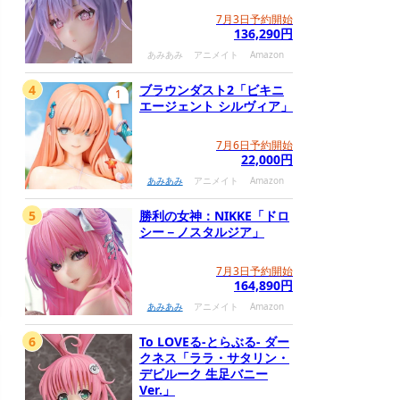
7月3日予約開始
136,290円
あみあみ
アニメイト
Amazon
4
ブラウンダスト2「ビキニ
1
エージェント シルヴィア」
7月6日予約開始
22,000円
あみあみ
アニメイト
Amazon
5
勝利の女神：NIKKE「ドロ
シー－ノスタルジア」
7月3日予約開始
164,890円
あみあみ
アニメイト
Amazon
6
To LOVEる-とらぶる- ダー
クネス「ララ・サタリン・
デビルーク 生足バニー
Ver.」