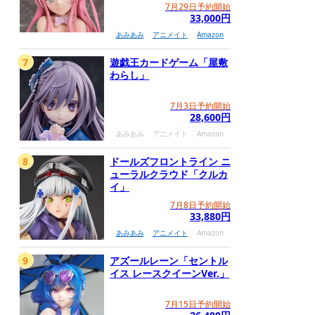
7月29日予約開始
33,000円
あみあみ
アニメイト
Amazon
7
遊戯王カードゲーム「屋敷
わらし」
7月3日予約開始
28,600円
あみあみ
アニメイト
Amazon
8
ドールズフロントライン ニ
ューラルクラウド「クルカ
イ」
7月8日予約開始
33,880円
あみあみ
アニメイト
Amazon
9
アズールレーン「セントル
イス レースクイーンVer.」
7月15日予約開始