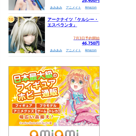
26,400円
あみあみ
アニメイト
Amazon
10
アークナイツ「ケルシー・
エスペランタ」
7月3日予約開始
46,750円
あみあみ
アニメイト
Amazon