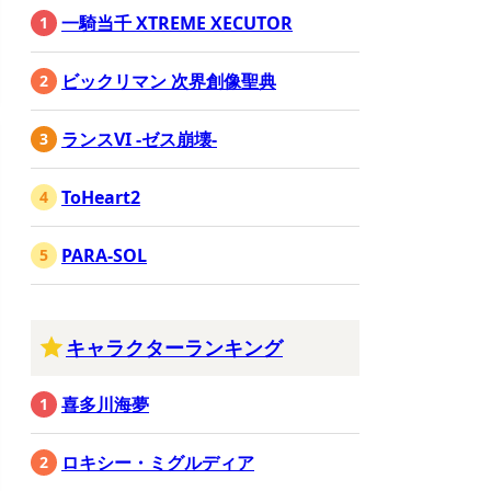
一騎当千 XTREME XECUTOR
ビックリマン 次界創像聖典
ランスVI -ゼス崩壊-
ToHeart2
PARA-SOL
キャラクターランキング
喜多川海夢
ロキシー・ミグルディア