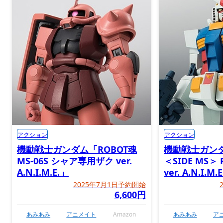
アクション
アクション
機動戦士ガンダム「ROBOT魂
機動戦士ガンダ
MS-06S シャア専用ザク ver.
＜SIDE MS＞ 
A.N.I.M.E.」
ver. A.N.I.M.
2025年7月1日予約開始
6,600円
あみあみ
アニメイト
Amazon
あみあみ
ア