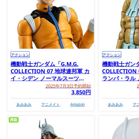
アクション
アクション
機動戦士ガンダム「G.M.G.
機動戦士ガンダム
COLLECTION 07 地球連邦軍 カ
COLLECTIO
イ・シデン ノーマルスーツ
ランバ・ラル
Ver.」
Ver.」
2025年7月3日予約開始
3,850円
あみあみ
アニメイト
Amazon
あみあみ
ア
再販