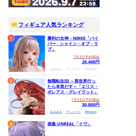
フィギュア人気ランキング
1
勝利の女神：NIKKE「バイ
パー - シャイン・オブ・ラ
ブ」
7月3日予約開始
26,400円
あみあみ
アニメイト
Amazon
2
無職転生III ～異世界行っ
たら本気だす～「エリス・
ボレアス・グレイラット」
7月23日予約開始
30,800円
あみあみ
アニメイト
Amazon
3
画集 UNREAL「イヴ」