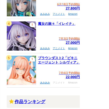
6月18日予約開始
27,800円
あみあみ
アニメイト
Amazon
4
魔女の旅々「イレイナ」
1
7月3日予約開始
27,000円
あみあみ
アニメイト
Amazon
5
ブラウンダスト2「ビキニ
1
エージェント シルヴィア」
7月6日予約開始
22,000円
あみあみ
アニメイト
Amazon
作品ランキング