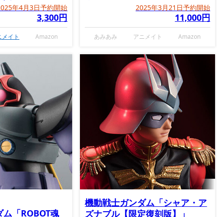
MUSEUM～」
2025年4月3日予約開始
2025年3月21日予約開始
3,300円
11,000円
ニメイト
Amazon
あみあみ
アニメイト
Amazon
機動戦士ガンダム「シャア・ア
ム「ROBOT魂
ズナブル【限定復刻版】」