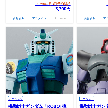
2025年4月3日予約開始
3,300円
あみあみ
アニメイト
Amazon
あみあみ
ア
アクション
アクション
機動戦士ガンダム「ROBOT魂
機動戦士ガンダ