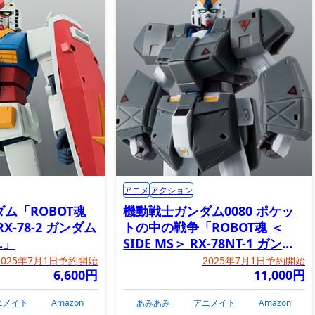
アニメ
アクション
ム「ROBOT魂
機動戦士ガンダム0080 ポケッ
RX-78-2 ガンダム
トの中の戦争「ROBOT魂 ＜
E.」
SIDE MS＞ RX-78NT-1 ガンダ
ムNT-1＆チョバム・アーマー
2025年7月1日予約開始
2025年7月1日予約開始
6,600円
11,000円
ver. A.N.I.M.E.」
ニメイト
Amazon
あみあみ
アニメイト
Amazon