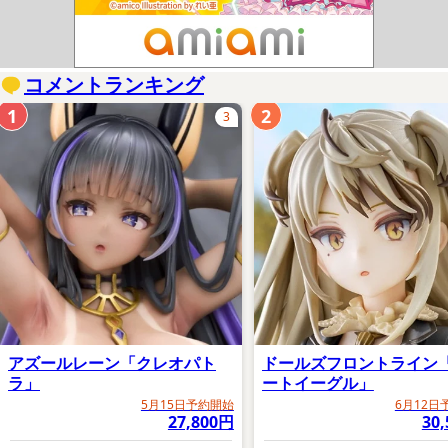
コメントランキング
1
2
3
アズールレーン「クレオパト
ドールズフロントライン
ラ」
ートイーグル」
5月15日予約開始
6月12日
27,800円
30