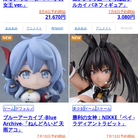
女王 ver.」
ルカイ バネフィギュア」
8月4日予約開始
7月8日予約開始
21,670円
3,080円
あみあみ
アニメイト
Amazon
あみあみ
アニメイト
Amazon
NEW
NEW
ゲーム
デフォルメ
美少女
ゲーム
スケール
ブルーアーカイブ -Blue
勝利の女神：NIKKE「ベイ -
Archive-「ねんどろいど 天
ラディアントラビット」
雨アコ」
7月10日予約開始
7月13日予約開始