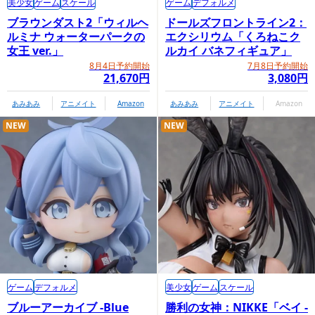
美少女
ゲーム
スケール
ゲーム
デフォルメ
ブラウンダスト2「ウィルヘ
ドールズフロントライン2：
ルミナ ウォーターパークの
エクシリウム「くろねこク
女王 ver.」
ルカイ バネフィギュア」
8月4日予約開始
7月8日予約開始
21,670円
3,080円
あみあみ
アニメイト
Amazon
あみあみ
アニメイト
Amazon
NEW
NEW
ゲーム
デフォルメ
美少女
ゲーム
スケール
ブルーアーカイブ -Blue
勝利の女神：NIKKE「ベイ -