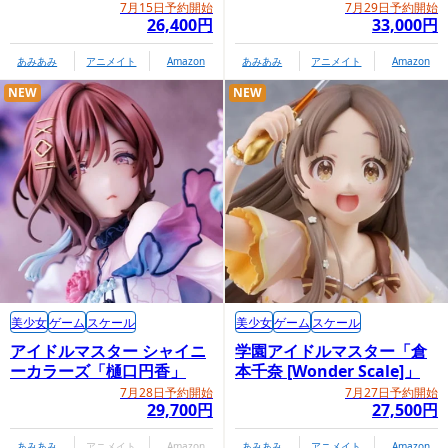
Ver.」
7月15日予約開始
7月29日予約開始
26,400円
33,000円
あみあみ
アニメイト
Amazon
あみあみ
アニメイト
Amazon
NEW
NEW
美少女
ゲーム
スケール
美少女
ゲーム
スケール
アイドルマスター シャイニ
学園アイドルマスター「倉
ーカラーズ「樋口円香」
本千奈 [Wonder Scale]」
7月28日予約開始
7月27日予約開始
29,700円
27,500円
あみあみ
アニメイト
Amazon
あみあみ
アニメイト
Amazon