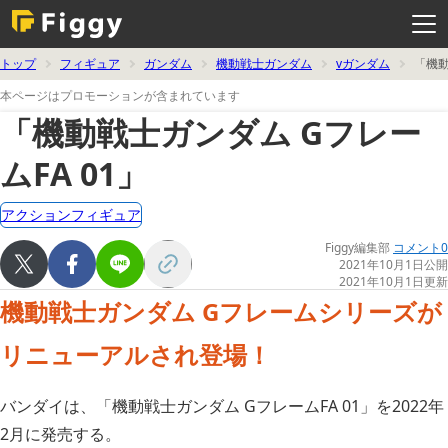
メ
ニ
ュ
ー
を
トップ
フィギュア
ガンダム
機動戦士ガンダム
vガンダム
「機動
開
く
本ページはプロモーションが含まれています
「機動戦士ガンダム Gフレー
ムFA 01」
アクションフィギュア
Figgy編集部
コメント0
2021年10月1日公開
2021年10月1日更新
機動戦士ガンダム Gフレームシリーズが
リニューアルされ登場！
バンダイは、「機動戦士ガンダム GフレームFA 01」を2022年
2月に発売する。