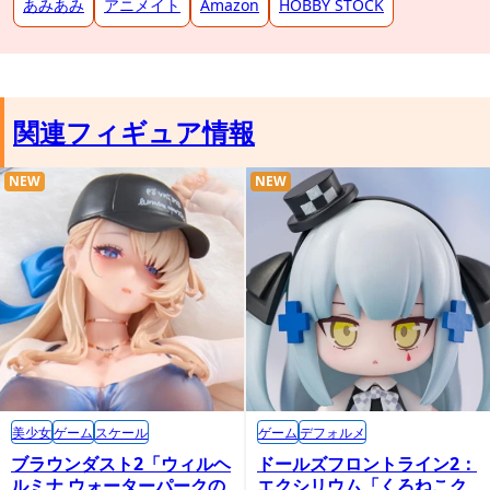
あみあみ
アニメイト
Amazon
HOBBY STOCK
関連フィギュア情報
NEW
NEW
美少女
ゲーム
スケール
ゲーム
デフォルメ
ブラウンダスト2「ウィルヘ
ドールズフロントライン2：
ルミナ ウォーターパークの
エクシリウム「くろねこク