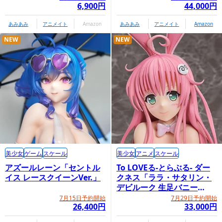
6,900円
44,000円
あみあみ
アニメイト
Amazon
あみあみ
アニメイト
Amazon
NEW
NEW
美少女
ゲーム
スケール
美少女
アニメ
スケール
アズールレーン「セントル
To LOVEる-とらぶる- ダー
イス レースクイーンVer.」
クネス「ララ・サタリン・
デビルーク 生足バニー
Ver.」
7月15日予約開始
7月29日予約開始
26,400円
33,000円