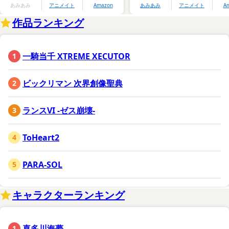
あみあみ
アニメイト
Amazon
あみあみ
アニメイト
A
作品ランキング
一騎当千 XTREME XECUTOR
ビックリマン 次界創像聖典
ランスVI -ゼス崩壊-
ToHeart2
PARA-SOL
キャラクターランキング
喜多川海夢