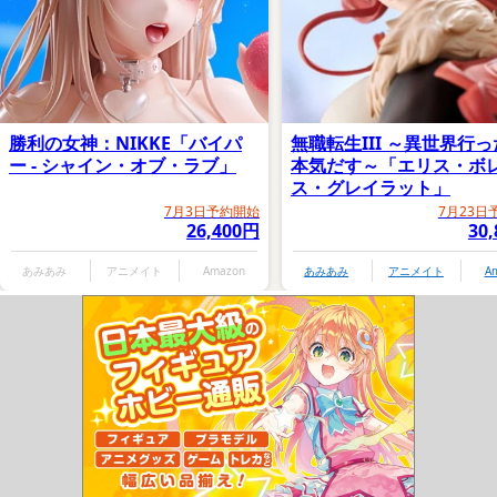
勝利の女神：NIKKE「バイパ
無職転生III ～異世界行
ー - シャイン・オブ・ラブ」
本気だす～「エリス・ボ
ス・グレイラット」
7月3日予約開始
7月23日
26,400円
30
あみあみ
アニメイト
Amazon
あみあみ
アニメイト
A