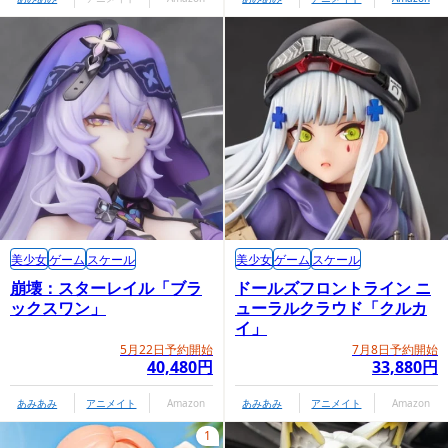
美少女
ゲーム
スケール
美少女
ゲーム
スケール
崩壊：スターレイル「ブラ
ドールズフロントライン ニ
ックスワン」
ューラルクラウド「クルカ
イ」
5月22日予約開始
7月8日予約開始
40,480円
33,880円
あみあみ
アニメイト
Amazon
あみあみ
アニメイト
Amazon
1