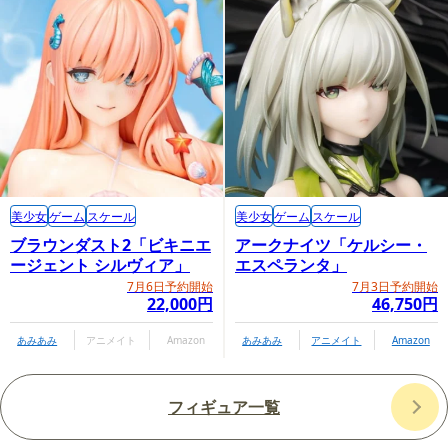
美少女
ゲーム
スケール
美少女
ゲーム
スケール
ブラウンダスト2「ビキニエ
アークナイツ「ケルシー・
ージェント シルヴィア」
エスペランタ」
7月6日予約開始
7月3日予約開始
22,000円
46,750円
あみあみ
アニメイト
Amazon
あみあみ
アニメイト
Amazon
フィギュア一覧