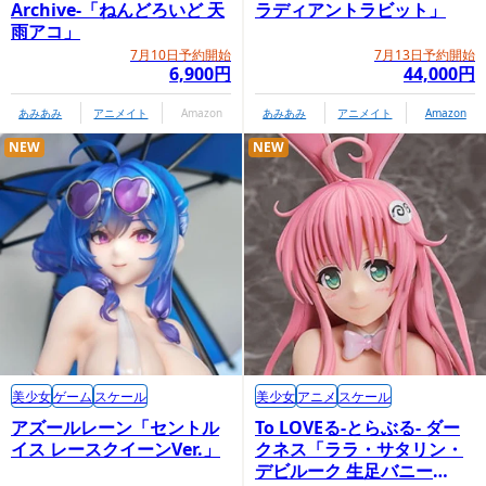
Archive-「ねんどろいど 天
ラディアントラビット」
雨アコ」
7月10日予約開始
7月13日予約開始
6,900円
44,000円
あみあみ
アニメイト
Amazon
あみあみ
アニメイト
Amazon
NEW
NEW
美少女
ゲーム
スケール
美少女
アニメ
スケール
アズールレーン「セントル
To LOVEる-とらぶる- ダー
イス レースクイーンVer.」
クネス「ララ・サタリン・
デビルーク 生足バニー