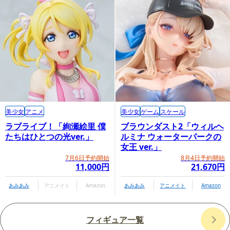
美少女
アニメ
美少女
ゲーム
スケール
ラブライブ！「絢瀬絵里 僕
ブラウンダスト2「ウィルヘ
たちはひとつの光ver.」
ルミナ ウォーターパークの
女王 ver.」
7月6日予約開始
8月4日予約開始
11,000円
21,670円
あみあみ
アニメイト
Amazon
あみあみ
アニメイト
Amazon
フィギュア一覧