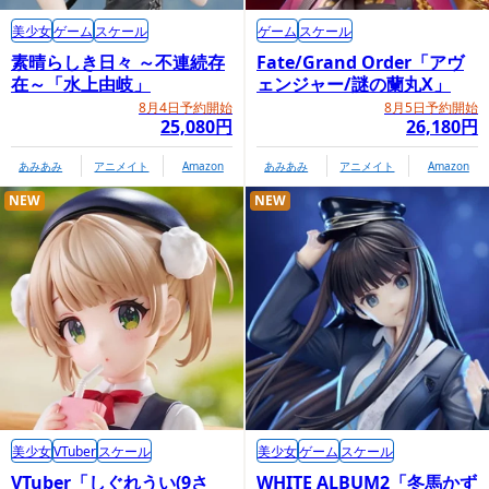
美少女
ゲーム
スケール
ゲーム
スケール
素晴らしき日々 ～不連続存
Fate/Grand Order「アヴ
商品情報ページ
在～「水上由岐」
ェンジャー/謎の蘭丸X」
https://tamashii.jp/item/13960/
8月4日予約開始
8月5日予約開始
25,080円
26,180円
あみあみ
アニメイト
Amazon
あみあみ
アニメイト
Amazon
プレミアムバンダイ内商品購入ページ
NEW
NEW
美少女
VTuber
スケール
美少女
ゲーム
スケール
VTuber「しぐれうい(9さ
WHITE ALBUM2「冬馬かず