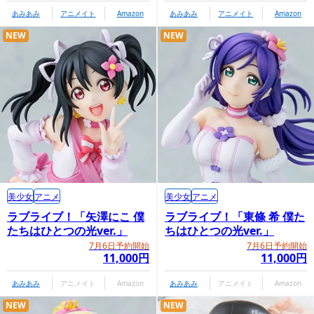
あみあみ
アニメイト
Amazon
あみあみ
アニメイト
Amazon
NEW
NEW
美少女
アニメ
美少女
アニメ
ラブライブ！「矢澤にこ 僕
ラブライブ！「東條 希 僕た
たちはひとつの光ver.」
ちはひとつの光ver.」
7月6日予約開始
7月6日予約開始
11,000円
11,000円
あみあみ
アニメイト
Amazon
あみあみ
アニメイト
Amazon
NEW
NEW