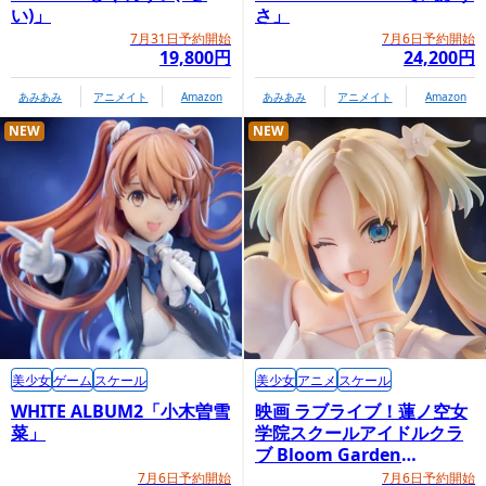
い)」
さ」
7月31日予約開始
7月6日予約開始
19,800円
24,200円
あみあみ
アニメイト
Amazon
あみあみ
アニメイト
Amazon
NEW
NEW
美少女
ゲーム
スケール
美少女
アニメ
スケール
WHITE ALBUM2「小木曽雪
映画 ラブライブ！蓮ノ空女
菜」
学院スクールアイドルクラ
ブ Bloom Garden
Party「大沢瑠璃乃」
7月6日予約開始
7月6日予約開始