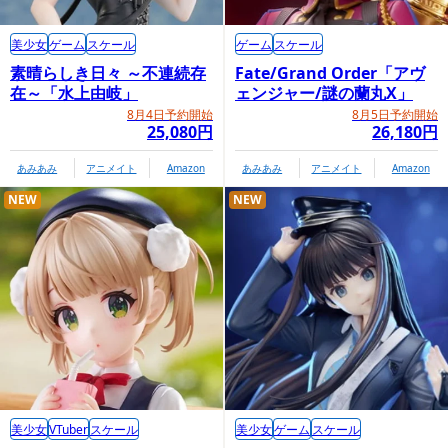
美少女
ゲーム
スケール
ゲーム
スケール
素晴らしき日々 ～不連続存
Fate/Grand Order「アヴ
在～「水上由岐」
ェンジャー/謎の蘭丸X」
8月4日予約開始
8月5日予約開始
25,080円
26,180円
あみあみ
アニメイト
Amazon
あみあみ
アニメイト
Amazon
NEW
NEW
美少女
VTuber
スケール
美少女
ゲーム
スケール