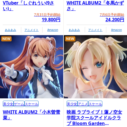
VTuber「しぐれうい(9さ
WHITE ALBUM2「冬馬かず
い)」
さ」
7月31日予約開始
7月6日予約開始
19,800円
24,200円
あみあみ
アニメイト
Amazon
あみあみ
アニメイト
Amazon
NEW
NEW
美少女
ゲーム
スケール
美少女
アニメ
スケール
WHITE ALBUM2「小木曽雪
映画 ラブライブ！蓮ノ空女
菜」
学院スクールアイドルクラ
ブ Bloom Garden