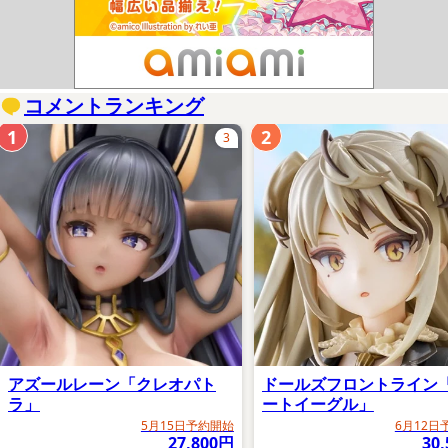
コメントランキング
1
2
3
アズールレーン「クレオパト
ドールズフロントライン
ラ」
ートイーグル」
5月15日予約開始
6月12日
27,800円
30