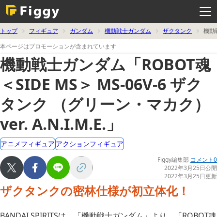
メ
ニ
ュ
ー
を
トップ
フィギュア
ガンダム
機動戦士ガンダム
ザクタンク
機動戦
開
く
本ページはプロモーションが含まれています
機動戦士ガンダム「ROBOT魂
＜SIDE MS＞ MS-06V-6 ザク
タンク （グリーン・マカク）
ver. A.N.I.M.E.」
アニメフィギュア
アクションフィギュア
Figgy編集部
コメント0
2022年3月25日公開
2022年3月25日更新
ザクタンクの密林仕様が初立体化！
BANDAI SPIRITSは、「機動戦士ガンダム」より、「ROBOT魂