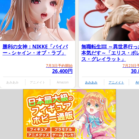
勝利の女神：NIKKE「バイパ
無職転生III ～異世界行
ー - シャイン・オブ・ラブ」
本気だす～「エリス・ボ
ス・グレイラット」
7月3日予約開始
7月23日
26,400円
30
あみあみ
アニメイト
Amazon
あみあみ
アニメイト
A