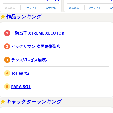
あみあみ
アニメイト
Amazon
あみあみ
アニメイト
A
作品ランキング
一騎当千 XTREME XECUTOR
ビックリマン 次界創像聖典
ランスVI -ゼス崩壊-
ToHeart2
PARA-SOL
キャラクターランキング