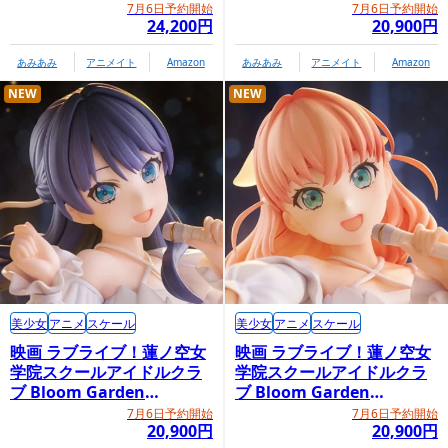
Party「大沢瑠璃乃」
7月6日予約開始
7月6日予約開始
24,200円
20,900円
あみあみ
アニメイト
Amazon
あみあみ
アニメイト
Amazon
NEW
NEW
美少女
アニメ
スケール
美少女
アニメ
スケール
映画 ラブライブ！蓮ノ空女
映画 ラブライブ！蓮ノ空女
学院スクールアイドルクラ
学院スクールアイドルクラ
ブ Bloom Garden
ブ Bloom Garden
Party「村野さやか」
Party「日野下花帆」
7月6日予約開始
7月6日予約開始
20,900円
20,900円