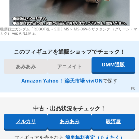
機動戦士ガンダム「ROBOT魂 ＜SIDE MS＞ MS-06V-6 ザクタンク （グリーン・マ
カク） ver. A.N.I.M.E.」
このフィギュアを通販ショップでチェック！
DMM通販
あみあみ
アニメイト
Amazon
Yahoo！
楽天市場
viviON
で探す
中古・出品状況をチェック！
メルカリ
あみあみ
駿河屋
フィギュアを売るなら
簡単無料査定（もえたく）