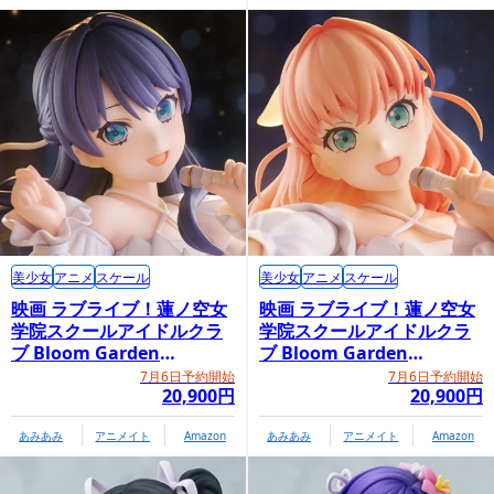
美少女
アニメ
スケール
美少女
アニメ
スケール
映画 ラブライブ！蓮ノ空女
映画 ラブライブ！蓮ノ空女
学院スクールアイドルクラ
学院スクールアイドルクラ
ブ Bloom Garden
ブ Bloom Garden
Party「村野さやか」
Party「日野下花帆」
7月6日予約開始
7月6日予約開始
20,900円
20,900円
あみあみ
アニメイト
Amazon
あみあみ
アニメイト
Amazon