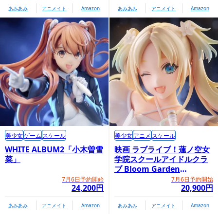
あみあみ
アニメイト
Amazon
あみあみ
アニメイト
Amazon
美少女
ゲーム
スケール
美少女
アニメ
スケール
WHITE ALBUM2「小木曽雪
映画 ラブライブ！蓮ノ空女
菜」
学院スクールアイドルクラ
ブ Bloom Garden
Party「大沢瑠璃乃」
7月6日予約開始
7月6日予約開始
24,200円
20,900円
あみあみ
アニメイト
Amazon
あみあみ
アニメイト
Amazon