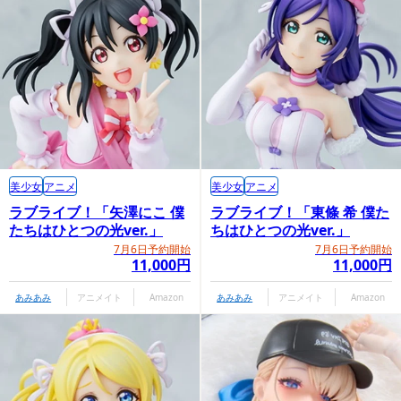
美少女
アニメ
美少女
アニメ
ラブライブ！「矢澤にこ 僕
ラブライブ！「東條 希 僕た
たちはひとつの光ver.」
ちはひとつの光ver.」
7月6日予約開始
7月6日予約開始
11,000円
11,000円
あみあみ
アニメイト
Amazon
あみあみ
アニメイト
Amazon