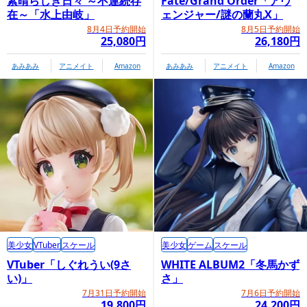
素晴らしき日々 ～不連続存
Fate/Grand Order「アヴ
在～「水上由岐」
ェンジャー/謎の蘭丸X」
8月4日予約開始
8月5日予約開始
25,080円
26,180円
あみあみ
アニメイト
Amazon
あみあみ
アニメイト
Amazon
美少女
VTuber
スケール
美少女
ゲーム
スケール
VTuber「しぐれうい(9さ
WHITE ALBUM2「冬馬かず
い)」
さ」
7月31日予約開始
7月6日予約開始
19,800円
24,200円