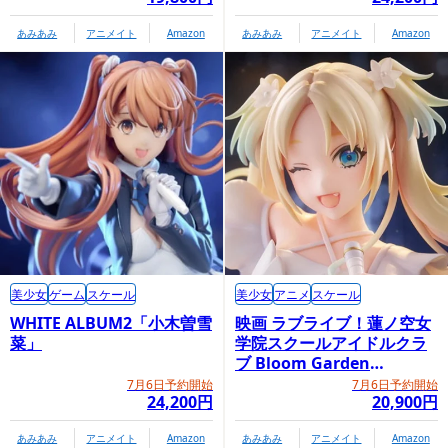
あみあみ
アニメイト
Amazon
あみあみ
アニメイト
Amazon
美少女
ゲーム
スケール
美少女
アニメ
スケール
WHITE ALBUM2「小木曽雪
映画 ラブライブ！蓮ノ空女
菜」
学院スクールアイドルクラ
ブ Bloom Garden
Party「大沢瑠璃乃」
7月6日予約開始
7月6日予約開始
24,200円
20,900円
あみあみ
アニメイト
Amazon
あみあみ
アニメイト
Amazon