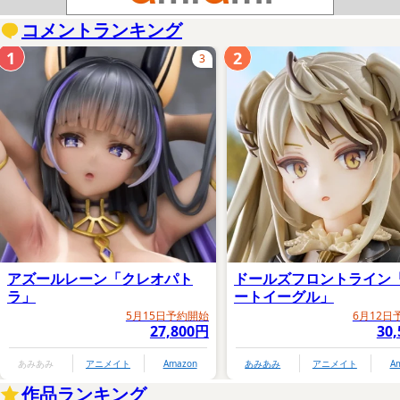
コメントランキング
1
2
3
アズールレーン「クレオパト
ドールズフロントライン
ラ」
ートイーグル」
5月15日予約開始
6月12日
27,800円
30
あみあみ
アニメイト
Amazon
あみあみ
アニメイト
A
作品ランキング