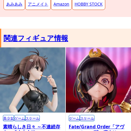
あみあみ
アニメイト
Amazon
HOBBY STOCK
関連フィギュア情報
プレミアムバンダイ内商品購入ページ
美少女
ゲーム
スケール
ゲーム
スケール
素晴らしき日々 ～不連続存
Fate/Grand Order「アヴ