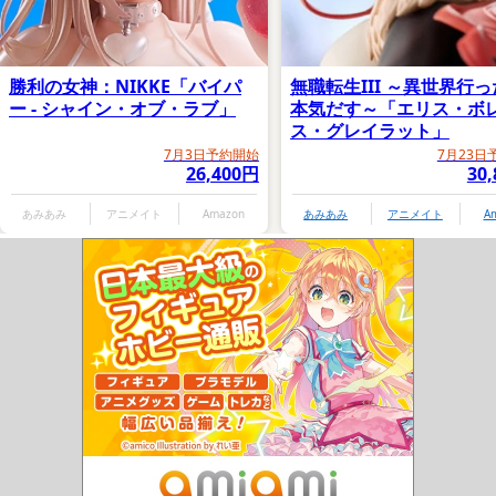
勝利の女神：NIKKE「バイパ
無職転生III ～異世界行
ー - シャイン・オブ・ラブ」
本気だす～「エリス・ボ
ス・グレイラット」
7月3日予約開始
7月23日
26,400円
30
あみあみ
アニメイト
Amazon
あみあみ
アニメイト
A