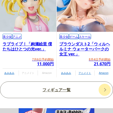
美少女
アニメ
美少女
ゲーム
スケール
ラブライブ！「絢瀬絵里 僕
ブラウンダスト2「ウィルヘ
たちはひとつの光ver.」
ルミナ ウォーターパークの
女王 ver.」
7月6日予約開始
8月4日予約開始
11,000円
21,670円
あみあみ
アニメイト
Amazon
あみあみ
アニメイト
Amazon
フィギュア一覧