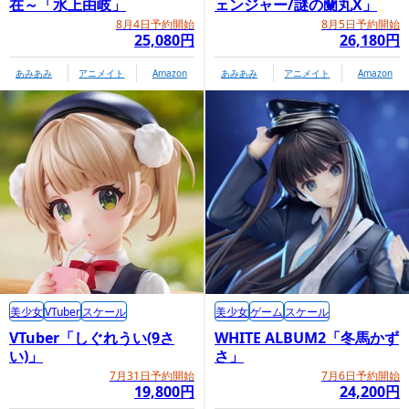
在～「水上由岐」
ェンジャー/謎の蘭丸X」
8月4日予約開始
8月5日予約開始
25,080円
26,180円
あみあみ
アニメイト
Amazon
あみあみ
アニメイト
Amazon
美少女
VTuber
スケール
美少女
ゲーム
スケール
VTuber「しぐれうい(9さ
WHITE ALBUM2「冬馬かず
い)」
さ」
7月31日予約開始
7月6日予約開始
19,800円
24,200円