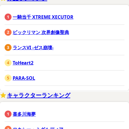
一騎当千 XTREME XECUTOR
ビックリマン 次界創像聖典
ランスVI -ゼス崩壊-
ToHeart2
PARA-SOL
キャラクターランキング
喜多川海夢