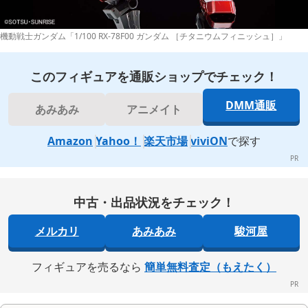
機動戦士ガンダム「1/100 RX-78F00 ガンダム ［チタニウムフィニッシュ］」
このフィギュアを通販ショップでチェック！
DMM通販
あみあみ
アニメイト
Amazon
Yahoo！
楽天市場
viviON
で探す
中古・出品状況をチェック！
メルカリ
あみあみ
駿河屋
フィギュアを売るなら
簡単無料査定（もえたく）