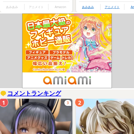
あみあみ
アニメイト
Amazon
あみあみ
アニメイト
A
コメントランキング
1
2
3