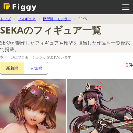
メ
ニ
ュ
ー
を
トップ
フィギュア
原型師・モデラー
SEKA
開
く
SEKAのフィギュア一覧
SEKAが制作したフィギュアや原型を担当した作品を一覧形式
で掲載。
本ページはプロモーションが含まれています
5
件
新着順
人気順