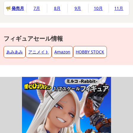
発売月
7月
8月
9月
10月
11月
フィギュアセール情報
あみあみ
アニメイト
Amazon
HOBBY STOCK