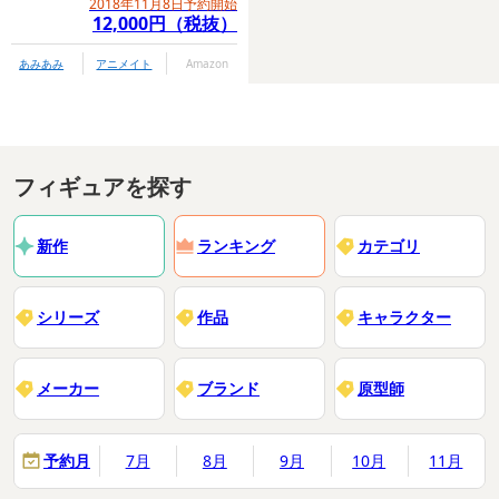
2018年11月8日予約開始
12,000円（税抜）
あみあみ
アニメイト
Amazon
フィギュアを探す
新作
ランキング
カテゴリ
シリーズ
作品
キャラクター
メーカー
ブランド
原型師
予約月
7月
8月
9月
10月
11月