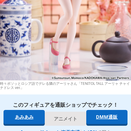
時々ボソッとロシア語でデレる隣のアーリャさん「TENITOL TALL アーリャ チャイ
ナドレス ver.」
このフィギュアを通販ショップでチェック！
あみあみ
DMM通販
アニメイト