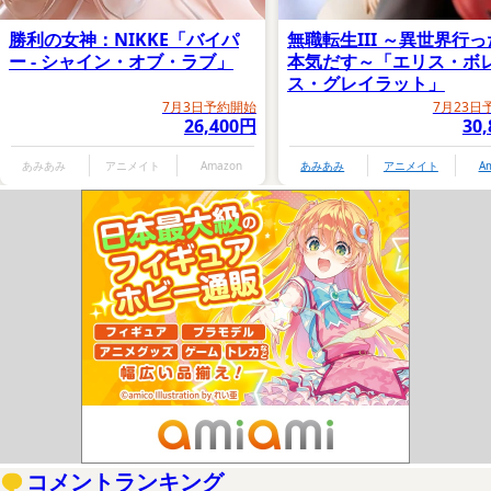
勝利の女神：NIKKE「バイパ
無職転生III ～異世界行
ー - シャイン・オブ・ラブ」
本気だす～「エリス・ボ
ス・グレイラット」
7月3日予約開始
7月23日
26,400円
30
あみあみ
アニメイト
Amazon
あみあみ
アニメイト
A
コメントランキング