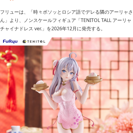
フリューは、「時々ボソッとロシア語でデレる隣のアーリャさ
ん」より、ノンスケールフィギュア「TENITOL TALL アーリャ
チャイナドレス ver.」を2026年12月に発売する。