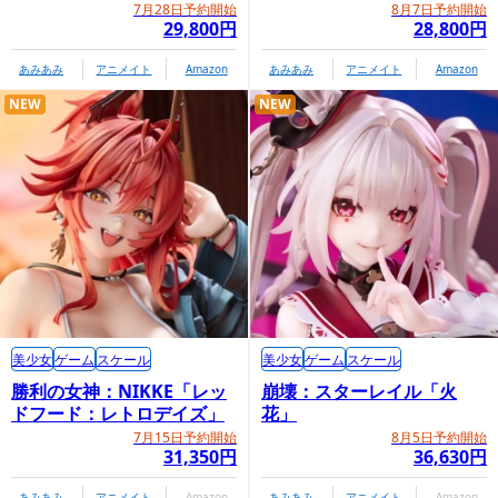
7月28日予約開始
8月7日予約開始
29,800円
28,800円
あみあみ
アニメイト
Amazon
あみあみ
アニメイト
Amazon
NEW
NEW
美少女
ゲーム
スケール
美少女
ゲーム
スケール
勝利の女神：NIKKE「レッ
崩壊：スターレイル「火
ドフード：レトロデイズ」
花」
7月15日予約開始
8月5日予約開始
31,350円
36,630円
あみあみ
アニメイト
Amazon
あみあみ
アニメイト
Amazon