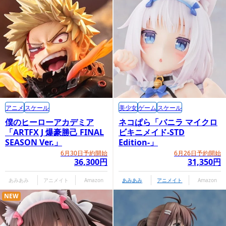
アニメ
スケール
美少女
ゲーム
スケール
僕のヒーローアカデミア
ネコぱら「バニラ マイクロ
「ARTFX J 爆豪勝己 FINAL
ビキニメイド-STD
SEASON Ver.」
Edition-」
6月30日予約開始
6月26日予約開始
36,300円
31,350円
あみあみ
アニメイト
Amazon
あみあみ
アニメイト
Amazon
NEW