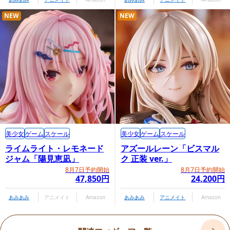
NEW
NEW
美少女
ゲーム
スケール
美少女
ゲーム
スケール
ライムライト・レモネード
アズールレーン「ビスマル
ジャム「陽見恵凪」
ク 正装 ver.」
8月7日予約開始
8月7日予約開始
47,850円
24,200円
あみあみ
アニメイト
Amazon
あみあみ
アニメイト
Amazon