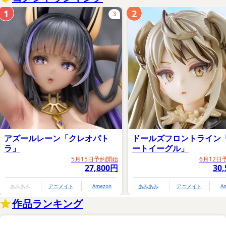
1
2
3
アズールレーン「クレオパト
ドールズフロントライン
ラ」
ートイーグル」
5月15日予約開始
6月12日
27,800円
30
あみあみ
アニメイト
Amazon
あみあみ
アニメイト
A
作品ランキング