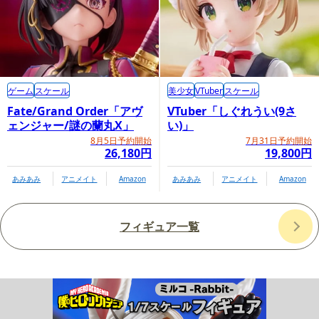
ゲーム
スケール
美少女
VTuber
スケール
Fate/Grand Order「アヴ
VTuber「しぐれうい(9さ
ェンジャー/謎の蘭丸X」
い)」
8月5日予約開始
7月31日予約開始
26,180円
19,800円
あみあみ
アニメイト
Amazon
あみあみ
アニメイト
Amazon
フィギュア一覧