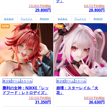
グ」
7月28日予約開始
8月7日予約開始
29,800円
28,800円
あみあみ
アニメイト
Amazon
あみあみ
アニメイト
Amazon
NEW
NEW
美少女
ゲーム
スケール
美少女
ゲーム
スケール
勝利の女神：NIKKE「レッ
崩壊：スターレイル「火
ドフード：レトロデイズ」
花」
7月15日予約開始
8月5日予約開始
31,350円
36,630円