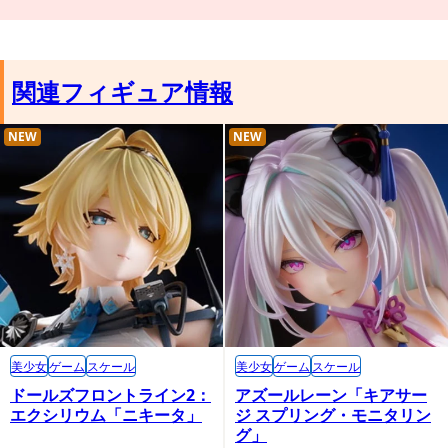
関連フィギュア情報
NEW
NEW
美少女
ゲーム
スケール
美少女
ゲーム
スケール
ドールズフロントライン2：
アズールレーン「キアサー
エクシリウム「ニキータ」
ジ スプリング・モニタリン
グ」