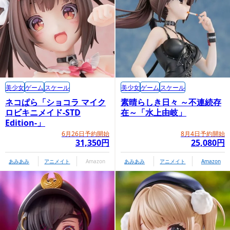
美少女
ゲーム
スケール
美少女
ゲーム
スケール
ネコぱら「ショコラ マイク
素晴らしき日々 ～不連続存
ロビキニメイド-STD
在～「水上由岐」
Edition-」
6月26日予約開始
8月4日予約開始
31,350円
25,080円
あみあみ
アニメイト
Amazon
あみあみ
アニメイト
Amazon