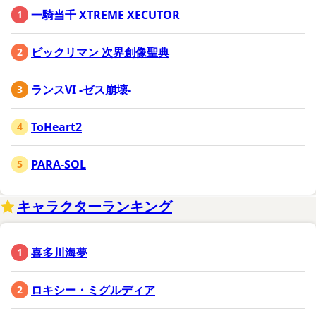
一騎当千 XTREME XECUTOR
ビックリマン 次界創像聖典
ランスVI -ゼス崩壊-
ToHeart2
PARA-SOL
キャラクターランキング
喜多川海夢
ロキシー・ミグルディア