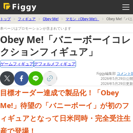
メ
ニ
ュ
ー
を
トップ
フィギュア
Obey Me!
マモン（Obey Me!）
Obey Me!
開
く
本ページはプロモーションが含まれています
Obey Me!「バニーボーイコレ
クションフィギュア」
ゲームフィギュア
デフォルメフィギュア
Figgy編集部
コメント0
2026年5月29日公開
2026年5月29日更新
目標オーダー達成で製品化！「Obey
Me!」待望の「バニーボーイ」が初のフ
ィギュアとなって日米同時・完全受注生
産で登場！