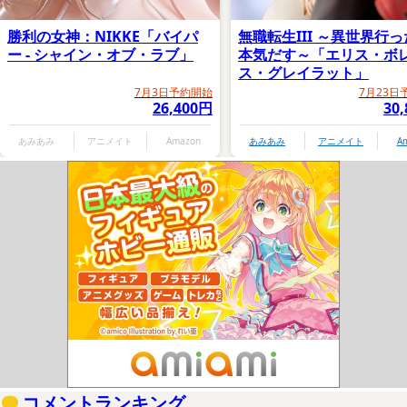
勝利の女神：NIKKE「バイパ
無職転生III ～異世界行
ー - シャイン・オブ・ラブ」
本気だす～「エリス・ボ
ス・グレイラット」
7月3日予約開始
7月23日
26,400円
30
あみあみ
アニメイト
Amazon
あみあみ
アニメイト
A
コメントランキング