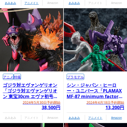
あみあみ
アニメイト
Amazon
あみあみ
アニメイト
Amazon
アニメ
特撮
プラモデル
ゴジラ対エヴァンゲリオン
シン・ジャパン・ヒーロ
「ゴジラ対エヴァンゲリオ
ー・ユニバース「PLAMAX
ン 東宝30cm エヴァ初号機
MF-87 minimum factory
バーニングG覚醒形態」
シン・ジャパン・ヒーロー
2024年5月30日予約開始
2024年4月18日予約開始
38,500円
13,200円
ズ・ユニバース」
あみあみ
アニメイト
Amazon
あみあみ
アニメイト
Amazon