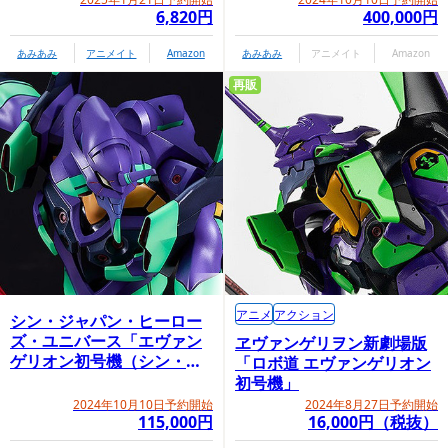
6,820円
400,000円
あみあみ
アニメイト
Amazon
あみあみ
アニメイト
Amazon
再販
アニメ
アクション
シン・ジャパン・ヒーロー
ズ・ユニバース「エヴァン
ヱヴァンゲリヲン新劇場版
ゲリオン初号機（シン・ジ
「ロボ道 エヴァンゲリオン
ャパン・ヒーローズ・ユニ
初号機」
バース）」
2024年10月10日予約開始
2024年8月27日予約開始
115,000円
16,000円（税抜）