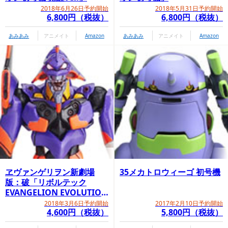
2018年6月26日予約開始
2018年5月31日予約開始
6,800円（税抜）
6,800円（税抜）
あみあみ
アニメイト
Amazon
あみあみ
アニメイト
Amazon
ヱヴァンゲリヲン新劇場
35メカトロウィーゴ 初号機
版：破「リボルテック
EVANGELION EVOLUTION
エヴァンゲリオン初号機“覚
2018年3月6日予約開始
2017年2月10日予約開始
4,600円（税抜）
5,800円（税抜）
醒版”」