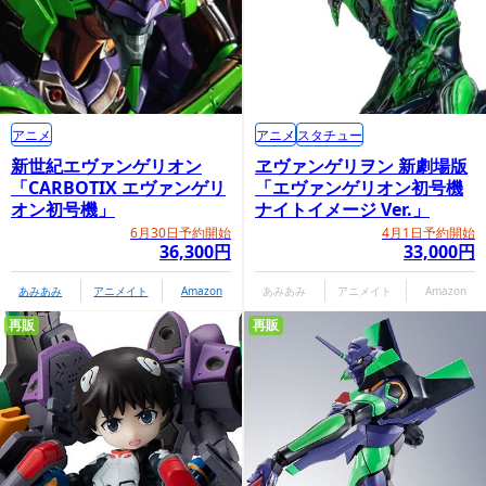
アニメ
アニメ
スタチュー
新世紀エヴァンゲリオン
ヱヴァンゲリヲン 新劇場版
「CARBOTIX エヴァンゲリ
「エヴァンゲリオン初号機
オン初号機」
ナイトイメージ Ver.」
6月30日予約開始
4月1日予約開始
36,300円
33,000円
あみあみ
アニメイト
Amazon
あみあみ
アニメイト
Amazon
再販
再販