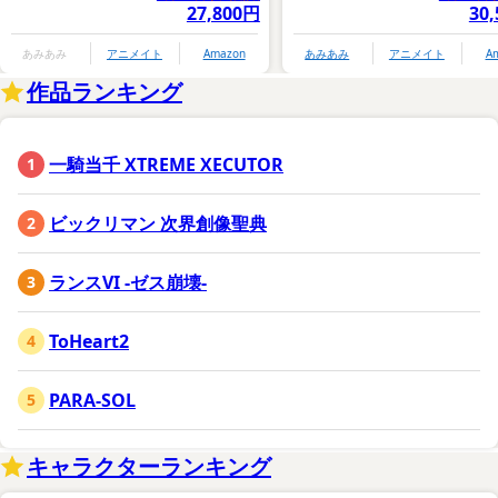
27,800円
30
あみあみ
アニメイト
Amazon
あみあみ
アニメイト
A
作品ランキング
一騎当千 XTREME XECUTOR
ビックリマン 次界創像聖典
ランスVI -ゼス崩壊-
ToHeart2
PARA-SOL
キャラクターランキング