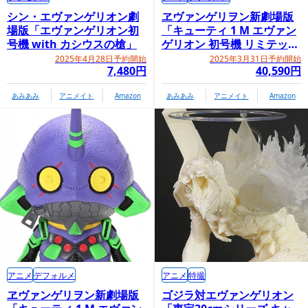
シン・エヴァンゲリオン劇
ヱヴァンゲリヲン新劇場版
場版「エヴァンゲリオン初
「キューティ 1 M エヴァン
号機 with カシウスの槍」
ゲリオン 初号機 リミテッド
カラー（ラメ：マゼンタパ
2025年4月28日予約開始
2025年3月31日予約開始
7,480円
40,590円
ープル）」
あみあみ
アニメイト
Amazon
あみあみ
アニメイト
Amazon
アニメ
デフォルメ
アニメ
特撮
ヱヴァンゲリヲン新劇場版
ゴジラ対エヴァンゲリオン