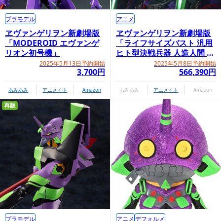
プラモデル
アニメ
ヱヴァンゲリヲン新劇場版
ヱヴァンゲリヲン新劇場版
「MODEROID エヴァンゲ
「ライフサイズバスト 汎用
リオン初号機」
ヒト型決戦兵器 人造人間 エ
ヴァンゲリオン 初号機
2025年5月13日予約開始
2025年5月8日予約開始
3,700円
566,390円
（Concept By Josh
Nizzi）」
あみあみ
アニメイト
Amazon
あみあみ
アニメイト
Amazon
再販
プラモデル
アニメ
デフォルメ