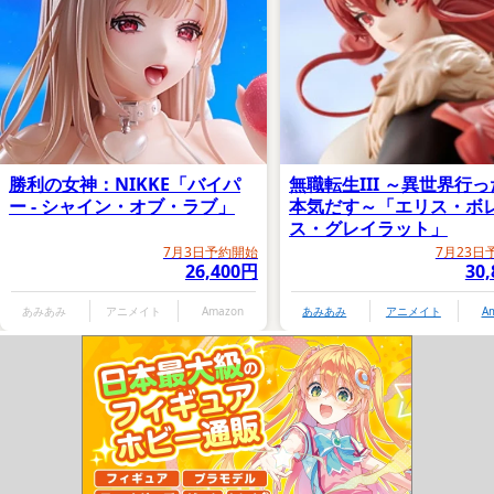
勝利の女神：NIKKE「バイパ
無職転生III ～異世界行
ー - シャイン・オブ・ラブ」
本気だす～「エリス・ボ
ス・グレイラット」
7月3日予約開始
7月23日
26,400円
30
あみあみ
アニメイト
Amazon
あみあみ
アニメイト
A