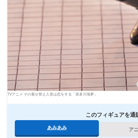
TVアニメ その着せ替え人形は恋をする「喜多川海夢」
このフィギュアを通
あみあみ
ア