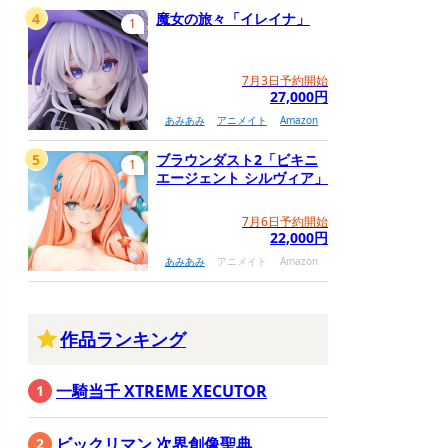
4
魔女の旅々「イレイナ」
1
7月3日予約開始
27,000円
あみあみ
アニメイト
Amazon
5
ブラウンダスト2「ビキニ
1
エージェント シルヴィア」
7月6日予約開始
22,000円
あみあみ
アニメイト
Amazon
作品ランキング
一騎当千 XTREME XECUTOR
ビックリマン 次界創像聖典