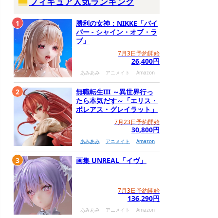
フィギュア人気ランキング
1
勝利の女神：NIKKE「バイ
パー - シャイン・オブ・ラ
ブ」
7月3日予約開始
26,400円
あみあみ
アニメイト
Amazon
2
無職転生III ～異世界行っ
たら本気だす～「エリス・
ボレアス・グレイラット」
7月23日予約開始
30,800円
あみあみ
アニメイト
Amazon
3
画集 UNREAL「イヴ」
7月3日予約開始
136,290円
あみあみ
アニメイト
Amazon