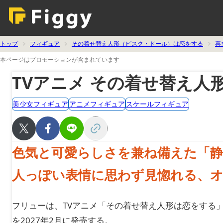
トップ
フィギュア
その着せ替え人形（ビスク・ドール）は恋をする
喜
本ページはプロモーションが含まれています
TVアニメ その着せ替え人
美少女フィギュア
アニメフィギュア
スケールフィギュア
色気と可愛らしさを兼ね備えた「
人っぽい表情に思わず見惚れる、
フリューは、TVアニメ「その着せ替え人形は恋をする」より
を2027年2月に発売する。