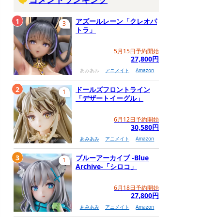
1
アズールレーン「クレオパ
3
トラ」
5月15日予約開始
27,800円
あみあみ
アニメイト
Amazon
2
ドールズフロントライン
1
「デザートイーグル」
6月12日予約開始
30,580円
あみあみ
アニメイト
Amazon
3
ブルーアーカイブ -Blue
1
Archive-「シロコ」
6月18日予約開始
27,800円
あみあみ
アニメイト
Amazon