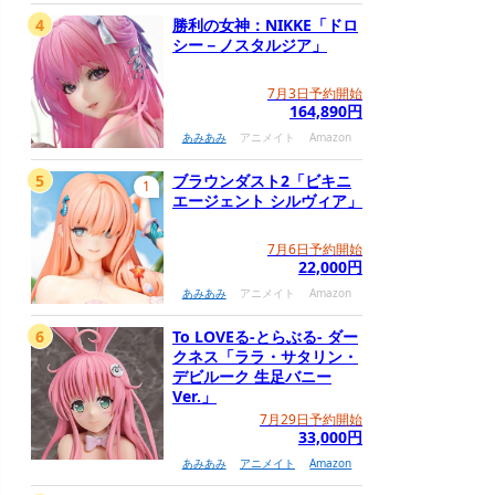
4
勝利の女神：NIKKE「ドロ
シー－ノスタルジア」
7月3日予約開始
164,890円
あみあみ
アニメイト
Amazon
5
ブラウンダスト2「ビキニ
1
エージェント シルヴィア」
7月6日予約開始
22,000円
あみあみ
アニメイト
Amazon
6
To LOVEる-とらぶる- ダー
クネス「ララ・サタリン・
デビルーク 生足バニー
Ver.」
7月29日予約開始
33,000円
あみあみ
アニメイト
Amazon