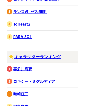
ランスVI -ゼス崩壊-
ToHeart2
PARA-SOL
キャラクターランキング
喜多川海夢
ロキシー・ミグルディア
時崎狂三