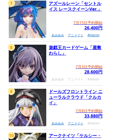
7
アズールレーン「セントル
イス レースクイーンVer.」
7月15日予約開始
26,400円
あみあみ
アニメイト
Amazon
8
遊戯王カードゲーム「屋敷
わらし」
7月3日予約開始
28,600円
あみあみ
アニメイト
Amazon
9
ドールズフロントライン ニ
ューラルクラウド「クルカ
イ」
7月8日予約開始
33,880円
あみあみ
アニメイト
Amazon
10
アークナイツ「ケルシー・