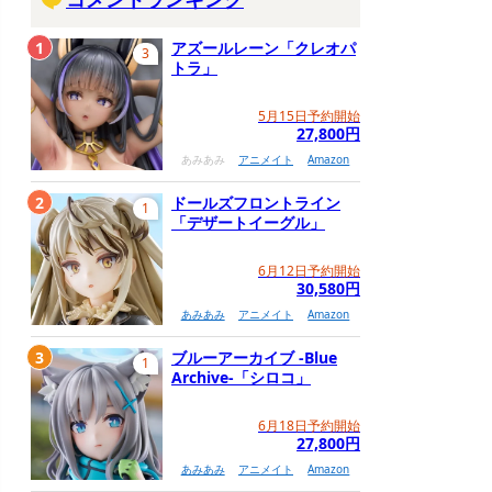
1
アズールレーン「クレオパ
3
トラ」
5月15日予約開始
27,800円
あみあみ
アニメイト
Amazon
2
ドールズフロントライン
1
「デザートイーグル」
6月12日予約開始
30,580円
あみあみ
アニメイト
Amazon
3
ブルーアーカイブ -Blue
1
Archive-「シロコ」
6月18日予約開始
27,800円
あみあみ
アニメイト
Amazon