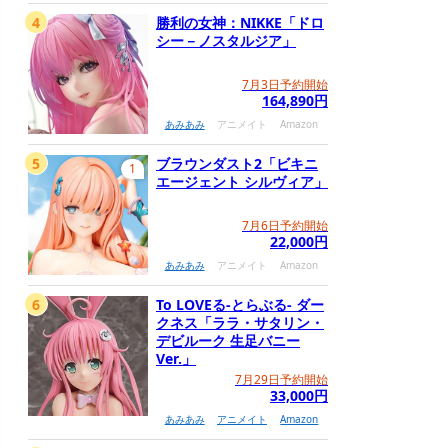
4
勝利の女神：NIKKE「ドロ
シー－ノスタルジア」
7月3日予約開始
164,890円
あみあみ
アニメイト
Amazon
5
ブラウンダスト2「ビキニ
1
エージェント シルヴィア」
7月6日予約開始
22,000円
あみあみ
アニメイト
Amazon
6
To LOVEる-とらぶる- ダー
クネス「ララ・サタリン・
デビルーク 生足バニー
Ver.」
7月29日予約開始
33,000円
あみあみ
アニメイト
Amazon