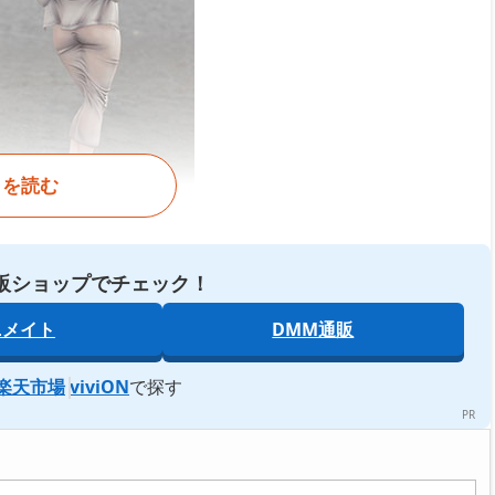
きを読む
販ショップでチェック！
ニメイト
DMM通販
楽天市場
viviON
で探す