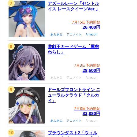
7
アズールレーン「セントル
イス レースクイーンVer.」
7月15日予約開始
26,400円
あみあみ
アニメイト
Amazon
8
遊戯王カードゲーム「屋敷
わらし」
7月3日予約開始
28,600円
あみあみ
アニメイト
Amazon
9
ドールズフロントライン ニ
ューラルクラウド「クルカ
イ」
7月8日予約開始
33,880円
あみあみ
アニメイト
Amazon
10
ブラウンダスト2「ウィル