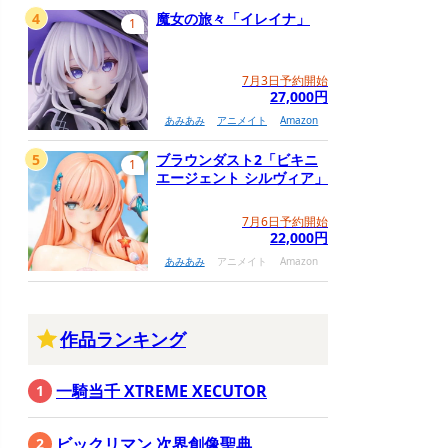
4
魔女の旅々「イレイナ」
1
7月3日予約開始
27,000円
あみあみ
アニメイト
Amazon
5
ブラウンダスト2「ビキニ
1
エージェント シルヴィア」
7月6日予約開始
22,000円
あみあみ
アニメイト
Amazon
作品ランキング
一騎当千 XTREME XECUTOR
ビックリマン 次界創像聖典