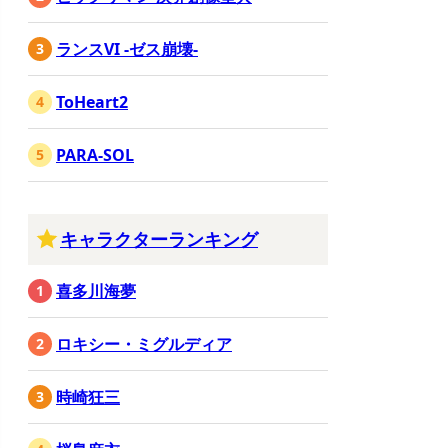
ランスVI -ゼス崩壊-
ToHeart2
PARA-SOL
キャラクターランキング
喜多川海夢
ロキシー・ミグルディア
時崎狂三