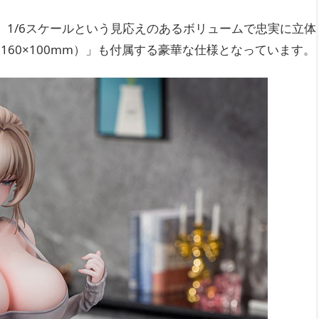
を、1/6スケールという見応えのあるボリュームで忠実に立体
60×100mm）」も付属する豪華な仕様となっています。