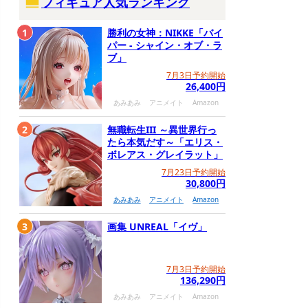
フィギュア人気ランキング
1
勝利の女神：NIKKE「バイ
パー - シャイン・オブ・ラ
ブ」
7月3日予約開始
26,400円
あみあみ
アニメイト
Amazon
2
無職転生III ～異世界行っ
たら本気だす～「エリス・
ボレアス・グレイラット」
7月23日予約開始
30,800円
あみあみ
アニメイト
Amazon
3
画集 UNREAL「イヴ」
7月3日予約開始
136,290円
あみあみ
アニメイト
Amazon