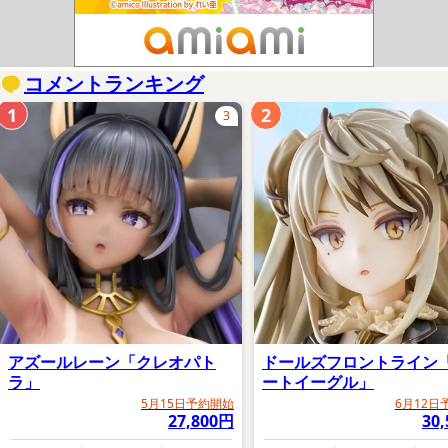
コメントランキング
1
2
3
アズールレーン「クレオパト
ドールズフロントライン
ラ」
ートイーグル」
5月15日予約開始
6月12日
27,800円
30