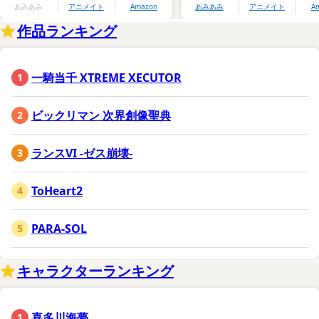
あみあみ
アニメイト
Amazon
あみあみ
アニメイト
A
作品ランキング
一騎当千 XTREME XECUTOR
ビックリマン 次界創像聖典
ランスVI -ゼス崩壊-
ToHeart2
PARA-SOL
キャラクターランキング
喜多川海夢