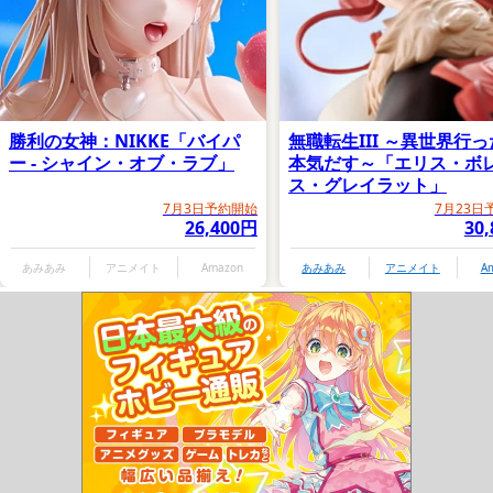
勝利の女神：NIKKE「バイパ
無職転生III ～異世界行
ー - シャイン・オブ・ラブ」
本気だす～「エリス・ボ
ス・グレイラット」
7月3日予約開始
7月23日
26,400円
30
あみあみ
アニメイト
Amazon
あみあみ
アニメイト
A