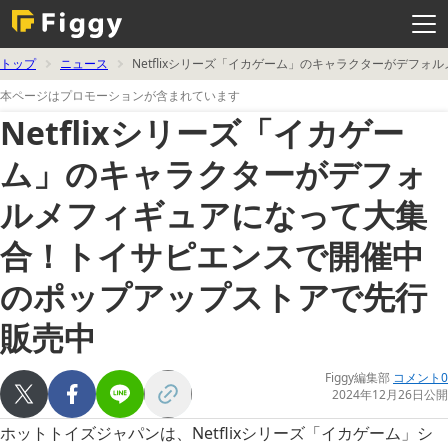
メ
ニ
ュ
ー
を
トップ
ニュース
Netflixシリーズ「イカゲーム」のキャラクターがデ
開
く
本ページはプロモーションが含まれています
Netflixシリーズ「イカゲー
ム」のキャラクターがデフォ
ルメフィギュアになって大集
合！トイサピエンスで開催中
のポップアップストアで先行
販売中
Figgy編集部
コメント0
2024年12月26日公開
ホットトイズジャパンは、Netflixシリーズ「イカゲーム」シ