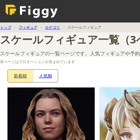
トップ
フィギュア
カテゴリ
スケールフィギュア
スケールフィギュア一覧（3
スケールフィギュアの一覧ページです。人気フィギュアや予約
本ページはプロモーションが含まれています
新着順
人気順