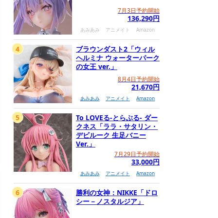
7月3日予約開始
136,290円
あみあみ
アニメイト
Amazon
4
ブラウンダスト2「ウィル
ヘルミナ ウォーターパーク
の女王 ver.」
8月4日予約開始
21,670円
あみあみ
アニメイト
Amazon
5
To LOVEる-とらぶる- ダー
クネス「ララ・サタリン・
デビルーク 生足バニー
Ver.」
7月29日予約開始
33,000円
あみあみ
アニメイト
Amazon
6
勝利の女神：NIKKE「ドロ
シー－ノスタルジア」