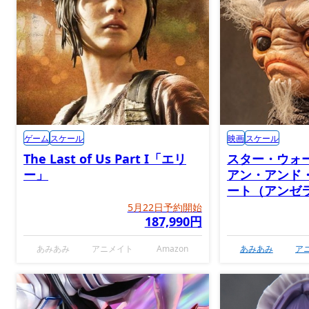
ゲーム
スケール
映画
スケール
The Last of Us Part I「エリ
スター・ウォ
ー」
アン・アンド
ート（アンゼ
理屋）」
5月22日予約開始
187,990円
あみあみ
アニメイト
Amazon
あみあみ
ア