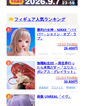
フィギュア人気ランキング
1
勝利の女神：NIKKE「バイ
パー - シャイン・オブ・ラ
ブ」
7月3日予約開始
26,400円
あみあみ
アニメイト
Amazon
2
無職転生III ～異世界行っ
たら本気だす～「エリス・
ボレアス・グレイラット」
7月23日予約開始
30,800円
あみあみ
アニメイト
Amazon
3
画集 UNREAL「イヴ」