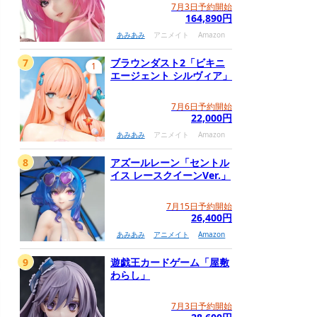
7月3日予約開始
164,890円
あみあみ
アニメイト
Amazon
7
ブラウンダスト2「ビキニ
1
エージェント シルヴィア」
7月6日予約開始
22,000円
あみあみ
アニメイト
Amazon
8
アズールレーン「セントル
イス レースクイーンVer.」
7月15日予約開始
26,400円
あみあみ
アニメイト
Amazon
9
遊戯王カードゲーム「屋敷
わらし」
7月3日予約開始