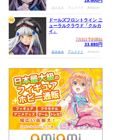
28,600円
あみあみ
アニメイト
Amazon
10
ドールズフロントライン ニ
ューラルクラウド「クルカ
イ」
7月8日予約開始
33,880円
あみあみ
アニメイト
Amazon