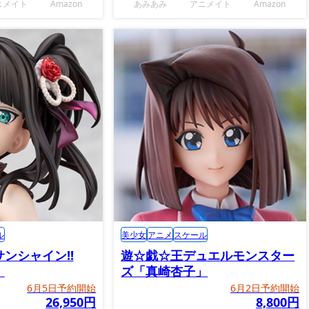
ニメイト
Amazon
あみあみ
アニメイト
Amazon
ル
美少女
アニメ
スケール
ンシャイン!!
遊☆戯☆王デュエルモンスター
」
ズ「真崎杏子」
6月5日予約開始
6月2日予約開始
26,950円
8,800円