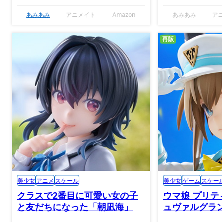
あみあみ
アニメイト
Amazon
あみあみ
ア
再販
美少女
アニメ
スケール
美少女
ゲーム
スケー
クラスで2番目に可愛い女の子
ウマ娘 プリ
と友だちになった「朝凪海」
ュヴァルグラ