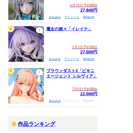
6月18日予約開始
27,800円
あみあみ
アニメイト
Amazon
4
魔女の旅々「イレイナ」
1
7月3日予約開始
27,000円
あみあみ
アニメイト
Amazon
5
ブラウンダスト2「ビキニ
1
エージェント シルヴィア」
7月6日予約開始
22,000円
あみあみ
アニメイト
Amazon
作品ランキング