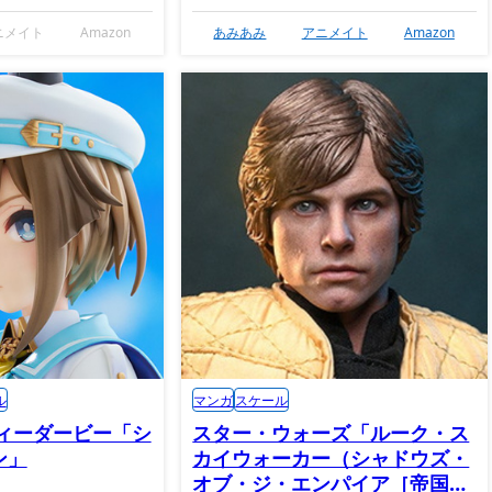
ニメイト
Amazon
あみあみ
アニメイト
Amazon
ル
マンガ
スケール
ティーダービー「シ
スター・ウォーズ「ルーク・ス
ン」
カイウォーカー（シャドウズ・
オブ・ジ・エンパイア［帝国の