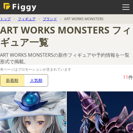
メ
ニ
ュ
ー
を
トップ
フィギュア
ブランド
ART WORKS MONSTERS
開
く
ART WORKS MONSTERS フィ
ギュア一覧
ART WORKS MONSTERSの新作フィギュアや予約情報を一覧
形式で掲載。
本ページはプロモーションが含まれています
11
件
新着順
人気順