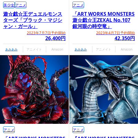
美少女
アニメ
アニメ
遊☆戯☆王デュエルモンス
「ART WORKS MONSTERS
ターズ「ブラック・マジシ
遊☆戯☆王ZEXAL No.107
ャン・ガール」
銀河眼の時空竜」
2023年7月7日予約開始
2023年4月7日予約開始
26,400円
42,350円
あみあみ
アニメイト
Amazon
あみあみ
アニメイト
Amazon
アニメ
アニメ