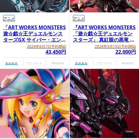
アニメ
アニメ
「ART WORKS MONSTERS
『ART WORKS MONSTERS
遊☆戯☆王デュエルモンス
「遊☆戯☆王デュエルモン
ターズGX サイバー・エン
スターズ」 真紅眼の黒竜 ～
ド・ドラゴン」
Holographic Edition～』
2024年6月7日予約開始
2024年3月15日予約開始
43,450円
22,000円
あみあみ
アニメイト
Amazon
あみあみ
アニメイト
Amazon