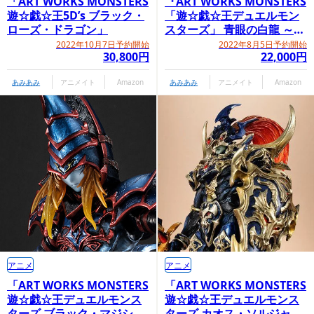
「ART WORKS MONSTERS
『ART WORKS MONSTERS
遊☆戯☆王5D’s ブラック・
「遊☆戯☆王デュエルモン
ローズ・ドラゴン」
スターズ」 青眼の白龍 ～
Holographic Edition～』
2022年10月7日予約開始
2022年8月5日予約開始
30,800円
22,000円
あみあみ
アニメイト
Amazon
あみあみ
アニメイト
Amazon
アニメ
アニメ
「ART WORKS MONSTERS
「ART WORKS MONSTERS
遊☆戯☆王デュエルモンス
遊☆戯☆王デュエルモンス
ターズ ブラック・マジシャ
ターズ カオス・ソルジャー