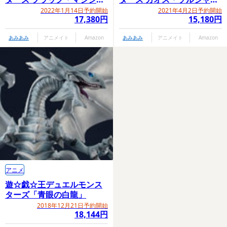
ン」
～超戦士降臨～」
2022年1月14日予約開始
2021年4月2日予約開始
17,380円
15,180円
あみあみ
アニメイト
Amazon
あみあみ
アニメイト
Amazon
アニメ
遊☆戯☆王デュエルモンス
ターズ「青眼の白龍」
2018年12月21日予約開始
18,144円