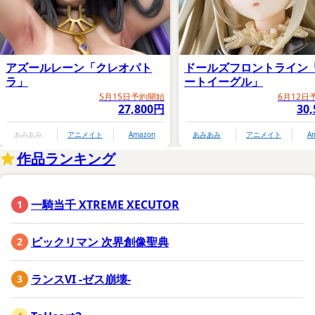
アズールレーン「クレオパト
ドールズフロントライン
ラ」
ートイーグル」
5月15日予約開始
6月12日
27,800円
30
あみあみ
アニメイト
Amazon
あみあみ
アニメイト
A
作品ランキング
一騎当千 XTREME XECUTOR
ビックリマン 次界創像聖典
ランスVI -ゼス崩壊-