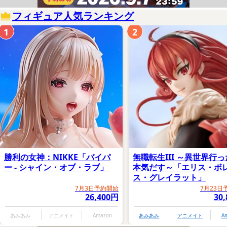
フィギュア人気ランキング
1
2
勝利の女神：NIKKE「バイパ
無職転生III ～異世界行
ー - シャイン・オブ・ラブ」
本気だす～「エリス・ボ
ス・グレイラット」
7月3日予約開始
7月23日
26,400円
30
あみあみ
アニメイト
Amazon
あみあみ
アニメイト
A