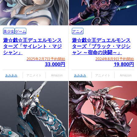
美少女
ゲーム
アニメ
遊☆戯☆王デュエルモンス
遊☆戯☆王デュエルモンス
ターズ「サイレント・マジ
ターズ「ブラック・マジシ
シャン」
ャン ～宿命の決闘～」
2025年2月7日予約開始
2024年8月9日予約開始
33,000円
19,800円
あみあみ
アニメイト
Amazon
あみあみ
アニメイト
Amazon