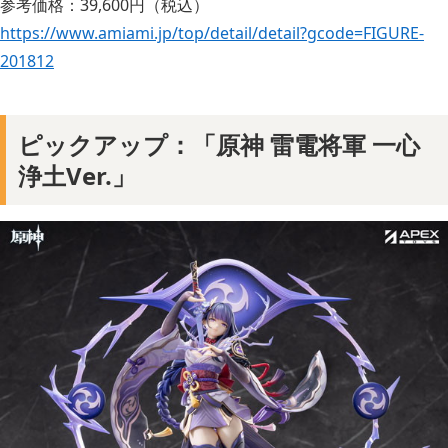
参考価格：39,600円（税込）
https://www.amiami.jp/top/detail/detail?gcode=FIGURE-
201812
ピックアップ：「原神 雷電将軍 一心
浄土Ver.」