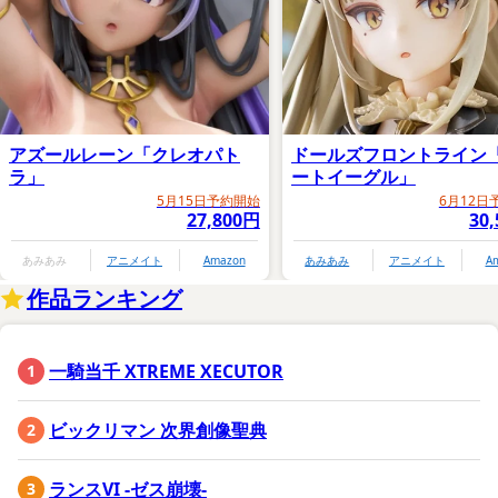
アズールレーン「クレオパト
ドールズフロントライン
ラ」
ートイーグル」
5月15日予約開始
6月12日
27,800円
30
あみあみ
アニメイト
Amazon
あみあみ
アニメイト
A
作品ランキング
一騎当千 XTREME XECUTOR
ビックリマン 次界創像聖典
ランスVI -ゼス崩壊-