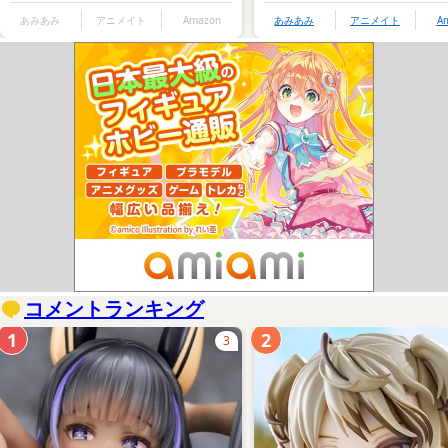
あみあみ
アニメイト
Amazon
あみあみ
アニメイト
A
コメントランキング
1
2
3