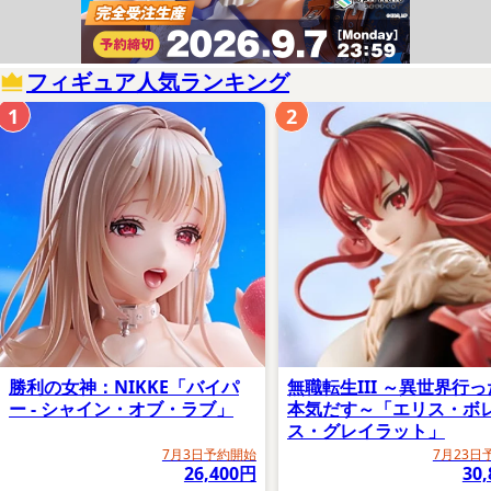
フィギュア人気ランキング
1
2
勝利の女神：NIKKE「バイパ
無職転生III ～異世界行
ー - シャイン・オブ・ラブ」
本気だす～「エリス・ボ
ス・グレイラット」
7月3日予約開始
7月23日
26,400円
30