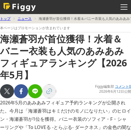
メ
ニ
ュ
ー
を
トップ
ニュース
海瀬蒼羽が首位獲得！水着＆バニー衣装も人気のあみあみフ
開
く
本ページはプロモーションが含まれています
海瀬蒼羽が首位獲得！水着＆
バニー衣装も人気のあみあみ
フィギュアランキング【2026
年5月】
Figgy編集部
コメント0
2026年6月12日公開
2026年5月のあみあみフィギュア予約ランキングが公開され
た。今月は「海瀬蒼羽はキミだけのモノになりたい」のヒロイ
ン・海瀬蒼羽が1位を獲得。バニー衣装のソフィア・F・シャ
ーリングや「To LOVEる -とらぶる- ダークネス」の金色の闇な