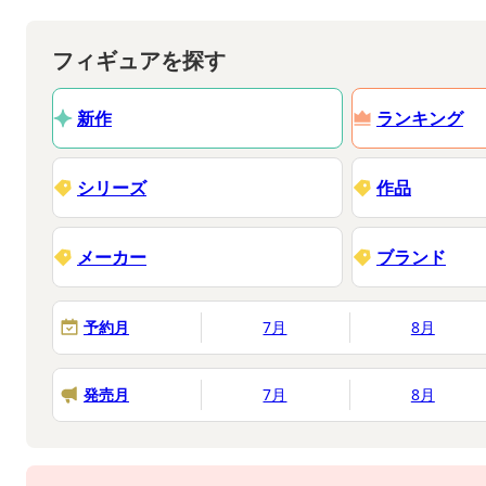
フィギュアを探す
新作
ランキング
シリーズ
作品
メーカー
ブランド
予約月
7月
8月
発売月
7月
8月