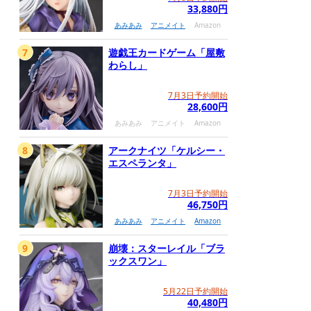
33,880円
あみあみ
アニメイト
Amazon
7
遊戯王カードゲーム「屋敷
わらし」
7月3日予約開始
28,600円
あみあみ
アニメイト
Amazon
8
アークナイツ「ケルシー・
エスペランタ」
7月3日予約開始
46,750円
あみあみ
アニメイト
Amazon
9
崩壊：スターレイル「ブラ
ックスワン」
5月22日予約開始
40,480円