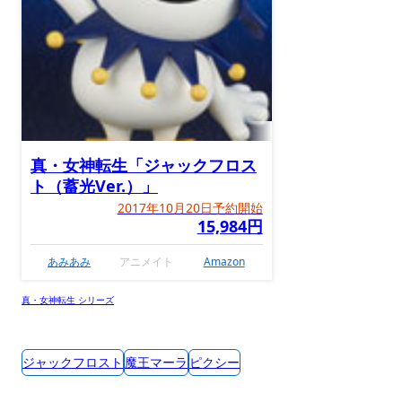
真・女神転生「ジャックフロス
ト（蓄光Ver.）」
2017年10月20日予約開始
15,984円
あみあみ
アニメイト
Amazon
真・女神転生 シリーズ
ジャックフロスト
魔王マーラ
ピクシー