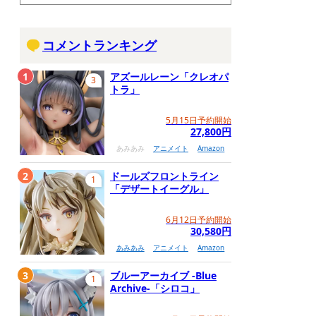
コメントランキング
1
アズールレーン「クレオパ
3
トラ」
5月15日予約開始
27,800円
あみあみ
アニメイト
Amazon
2
ドールズフロントライン
1
「デザートイーグル」
6月12日予約開始
30,580円
あみあみ
アニメイト
Amazon
3
ブルーアーカイブ -Blue
1
Archive-「シロコ」