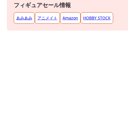
フィギュアセール情報
あみあみ
アニメイト
Amazon
HOBBY STOCK