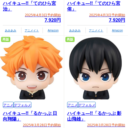
ハイキュ―!!「てのひら宮
ハイキュ―!!「てのひら宮
治」
侑」
2025年4月3日予約開始
2025年4月3日予約開始
7,920円
7,920円
あみあみ
アニメイト
Amazon
あみあみ
アニメイト
Amazon
再販
再販
アニメ
デフォルメ
アニメ
デフォルメ
ハイキュ―!!「るかっぷ 日
ハイキュ―!!「るかっぷ 影
向翔陽」
山飛雄」
2025年3月28日予約開始
2025年3月28日予約開始