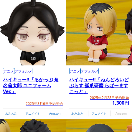
アニメ
デフォルメ
アニメ
デフォルメ
ハイキュー!!「るかっぷ 角
ハイキュー!!「ねんどろいど
名倫太郎 ユニフォーム
ぷらす 孤爪研磨 らばーます
Ver.」
こっと」
2025年2月28日予約開始
1,300円
2025年3月6日予約開始
あみあみ
アニメイト
Amazon
あみあみ
アニメイト
Amazon