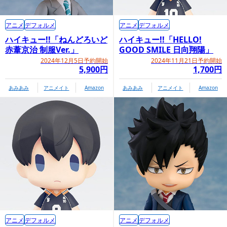
アニメ
デフォルメ
アニメ
デフォルメ
ハイキュー!!「ねんどろいど
ハイキュー!!「HELLO!
赤葦京治 制服Ver.」
GOOD SMILE 日向翔陽」
2024年12月5日予約開始
2024年11月21日予約開始
5,900円
1,700円
あみあみ
アニメイト
Amazon
あみあみ
アニメイト
Amazon
アニメ
デフォルメ
アニメ
デフォルメ