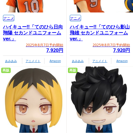
アニメ
アニメ
ハイキュー!!「てのひら日向
ハイキュー!!「てのひら影山
翔陽 セカンドユニフォーム
飛雄 セカンドユニフォーム
ver.」
ver.」
2025年8月7日予約開始
2025年8月7日予約開始
7,920円
7,920円
あみあみ
アニメイト
Amazon
あみあみ
アニメイト
Amazon
再販
再販