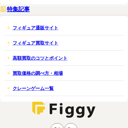
特集記事
フィギュア通販サイト
フィギュア買取サイト
高額買取のコツとポイント
買取価格の調べ方・相場
クレーンゲーム一覧