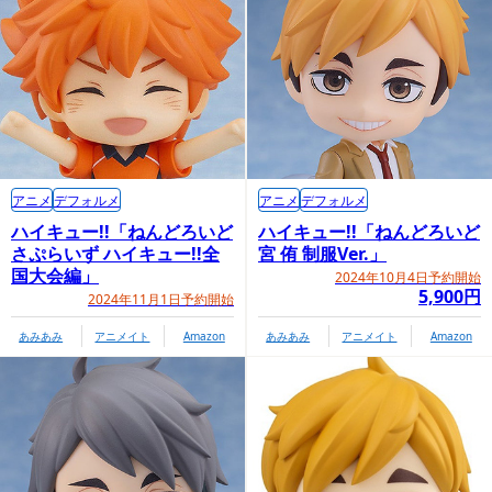
アニメ
デフォルメ
アニメ
デフォルメ
ハイキュー!!「ねんどろいど
ハイキュー!!「ねんどろいど
さぷらいず ハイキュー!!全
宮 侑 制服Ver.」
国大会編」
2024年10月4日予約開始
5,900円
2024年11月1日予約開始
あみあみ
アニメイト
Amazon
あみあみ
アニメイト
Amazon