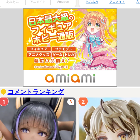
あみあみ
アニメイト
Amazon
あみあみ
アニメイト
A
コメントランキング
1
2
3