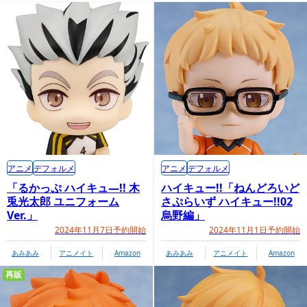
アニメ
デフォルメ
アニメ
デフォルメ
「るかっぷ ハイキュ―!! 木
ハイキュー!!「ねんどろいど
兎光太郎 ユニフォーム
さぷらいず ハイキュー!!02
Ver.」
烏野編」
2024年11月7日予約開始
2024年11月1日予約開始
あみあみ
アニメイト
Amazon
あみあみ
アニメイト
Amazon
再販