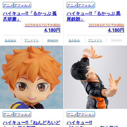
アニメ
デフォルメ
アニメ
デフォルメ
ハイキュ―!!「るかっぷ 孤
ハイキュ―!!「るかっぷ 黒
爪研磨」
尾鉄朗」
2025年8月7日予約開始
2025年8月7日予約開始
4,180円
4,180円
あみあみ
アニメイト
Amazon
あみあみ
アニメイト
Amazon
アニメ
デフォルメ
アニメ
アクション
ハイキュー!!「ねんどろいど
ハイキュー!!