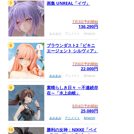
7
画集 UNREAL「イヴ」
7月3日予約開始
136,290円
あみあみ
アニメイト
Amazon
8
ブラウンダスト2「ビキニ
1
エージェント シルヴィア」
7月6日予約開始
22,000円
あみあみ
アニメイト
Amazon
9
素晴らしき日々 ～不連続存
在～「水上由岐」
8月4日予約開始
25,080円
あみあみ
アニメイト
Amazon
10
勝利の女神：NIKKE「ベイ