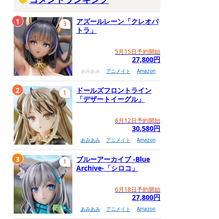
1
アズールレーン「クレオパ
3
トラ」
5月15日予約開始
27,800円
あみあみ
アニメイト
Amazon
2
ドールズフロントライン
1
「デザートイーグル」
6月12日予約開始
30,580円
あみあみ
アニメイト
Amazon
3
ブルーアーカイブ -Blue
1
Archive-「シロコ」
6月18日予約開始
27,800円
あみあみ
アニメイト
Amazon