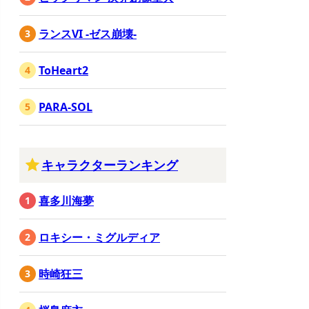
ランスVI -ゼス崩壊-
ToHeart2
PARA-SOL
キャラクターランキング
喜多川海夢
ロキシー・ミグルディア
時崎狂三