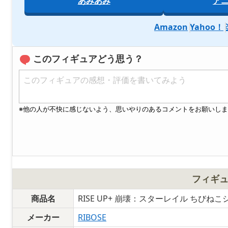
あみあみ
ア
Amazon
Yahoo！
このフィギュアどう思う？
フィギ
商品名
RISE UP+ 崩壊：スターレイル ちびねこ
メーカー
RIBOSE