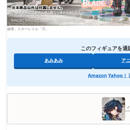
崩壊：スターレイル「刃」
このフィギュアを通
あみあみ
ア
Amazon
Yahoo！
「