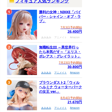
フィギュア人気ランキング
1
勝利の女神：NIKKE「バイ
パー - シャイン・オブ・ラ
ブ」
7月3日予約開始
26,400円
あみあみ
アニメイト
Amazon
2
無職転生III ～異世界行っ
たら本気だす～「エリス・
ボレアス・グレイラット」
7月23日予約開始
30,800円
あみあみ
アニメイト
Amazon
3
ブラウンダスト2「ウィル
ヘルミナ ウォーターパーク
の女王 ver.」
8月4日予約開始
21,670円
あみあみ
アニメイト
Amazon