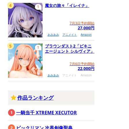
4
魔女の旅々「イレイナ」
1
7月3日予約開始
27,000円
あみあみ
アニメイト
Amazon
5
ブラウンダスト2「ビキニ
1
エージェント シルヴィア」
7月6日予約開始
22,000円
あみあみ
アニメイト
Amazon
作品ランキング
一騎当千 XTREME XECUTOR
ビックリマン 次界創像聖典