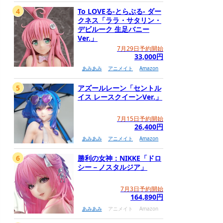
4
To LOVEる-とらぶる- ダー
クネス「ララ・サタリン・
デビルーク 生足バニー
Ver.」
7月29日予約開始
33,000円
あみあみ
アニメイト
Amazon
5
アズールレーン「セントル
イス レースクイーンVer.」
7月15日予約開始
26,400円
あみあみ
アニメイト
Amazon
6
勝利の女神：NIKKE「ドロ
シー－ノスタルジア」
7月3日予約開始
164,890円
あみあみ
アニメイト
Amazon