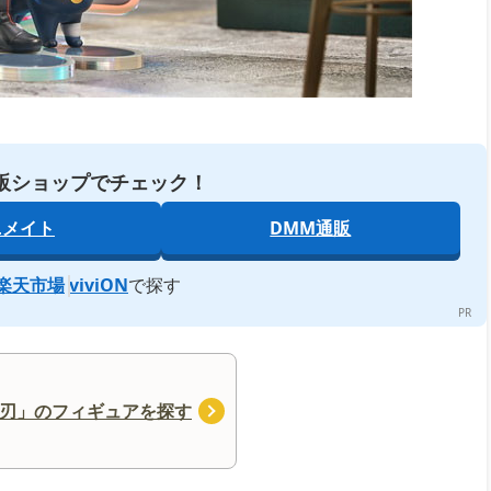
販ショップでチェック！
ニメイト
DMM通販
楽天市場
viviON
で探す
刃」のフィギュアを探す