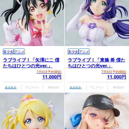
美少女
アニメ
美少女
アニメ
ラブライブ！「矢澤にこ 僕
ラブライブ！「東條 希 僕た
たちはひとつの光ver.」
ちはひとつの光ver.」
7月6日予約開始
7月6日予約開始
11,000円
11,000円
あみあみ
アニメイト
Amazon
あみあみ
アニメイト
Amazon