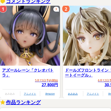
コメントランキング
1
2
3
アズールレーン「クレオパト
ドールズフロントライン
ラ」
ートイーグル」
5月15日予約開始
6月12日
27,800円
30
あみあみ
アニメイト
Amazon
あみあみ
アニメイト
A
作品ランキング