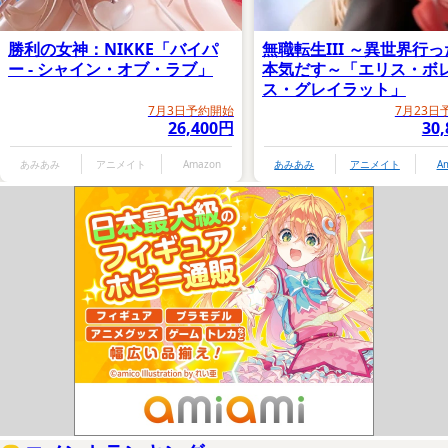
勝利の女神：NIKKE「バイパ
無職転生III ～異世界行
ー - シャイン・オブ・ラブ」
本気だす～「エリス・ボ
ス・グレイラット」
7月3日予約開始
7月23日
26,400円
30
あみあみ
アニメイト
Amazon
あみあみ
アニメイト
A