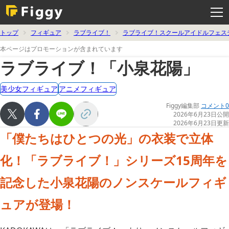
メ
ニ
ュ
ー
を
トップ
フィギュア
ラブライブ！
ラブライブ！スクールアイドルフェス
開
く
本ページはプロモーションが含まれています
ラブライブ！「小泉花陽」
美少女フィギュア
アニメフィギュア
Figgy編集部
コメント0
2026年6月23日公開
2026年6月23日更新
「僕たちはひとつの光」の衣装で立体
化！「ラブライブ！」シリーズ15周年を
記念した小泉花陽のノンスケールフィギ
ュアが登場！