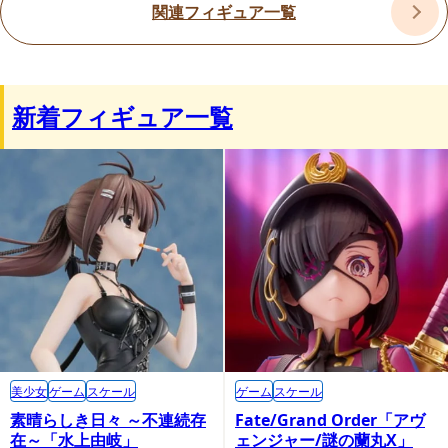
関連フィギュア一覧
新着フィギュア一覧
美少女
ゲーム
スケール
ゲーム
スケール
素晴らしき日々 ～不連続存
Fate/Grand Order「アヴ
在～「水上由岐」
ェンジャー/謎の蘭丸X」