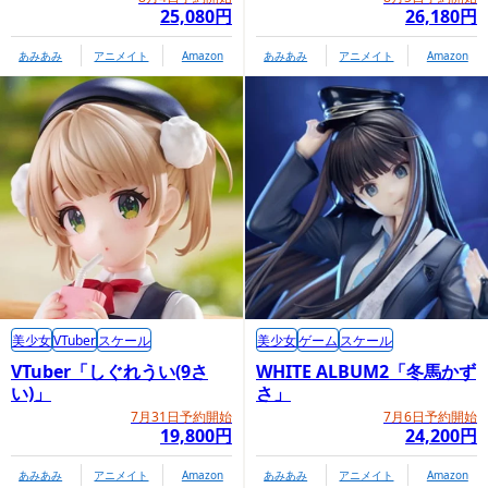
25,080円
26,180円
あみあみ
アニメイト
Amazon
あみあみ
アニメイト
Amazon
美少女
VTuber
スケール
美少女
ゲーム
スケール
VTuber「しぐれうい(9さ
WHITE ALBUM2「冬馬かず
い)」
さ」
7月31日予約開始
7月6日予約開始
19,800円
24,200円
あみあみ
アニメイト
Amazon
あみあみ
アニメイト
Amazon