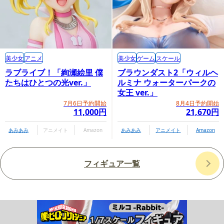
美少女
アニメ
美少女
ゲーム
スケール
ラブライブ！「絢瀬絵里 僕
ブラウンダスト2「ウィルヘ
たちはひとつの光ver.」
ルミナ ウォーターパークの
女王 ver.」
7月6日予約開始
8月4日予約開始
11,000円
21,670円
あみあみ
アニメイト
Amazon
あみあみ
アニメイト
Amazon
フィギュア一覧