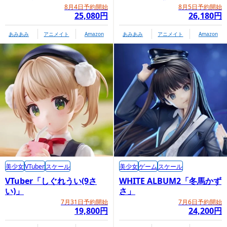
8月4日予約開始
8月5日予約開始
25,080円
26,180円
あみあみ
アニメイト
Amazon
あみあみ
アニメイト
Amazon
美少女
VTuber
スケール
美少女
ゲーム
スケール
VTuber「しぐれうい(9さ
WHITE ALBUM2「冬馬かず
い)」
さ」
7月31日予約開始
7月6日予約開始
19,800円
24,200円