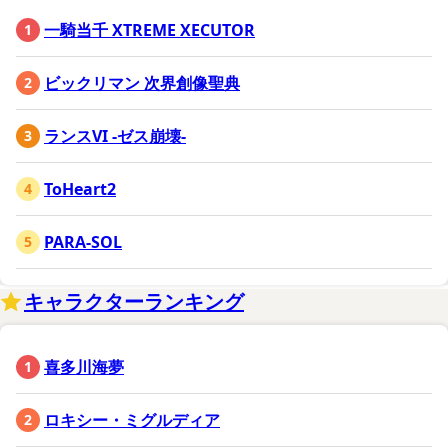
一騎当千 XTREME XECUTOR
ビックリマン 次界創像聖典
ランスVI -ゼス崩壊-
ToHeart2
PARA-SOL
キャラクターランキング
喜多川海夢
ロキシー・ミグルディア