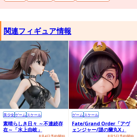
関連フィギュア情報
美少女
ゲーム
スケール
ゲーム
スケール
素晴らしき日々 ～不連続存
Fate/Grand Order「アヴ
在～「水上由岐」
ェンジャー/謎の蘭丸X」
8月4日予約開始
8月5日予約開始