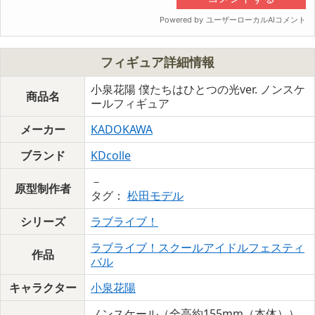
フィギュア詳細情報
小泉花陽 僕たちはひとつの光ver. ノンスケ
商品名
ールフィギュア
メーカー
KADOKAWA
ブランド
KDcolle
－
原型制作者
タグ：
松田モデル
シリーズ
ラブライブ！
ラブライブ！スクールアイドルフェスティ
作品
バル
キャラクター
小泉花陽
店舗別購入特典・連動特典
ノンスケール（全高約155mm（本体））