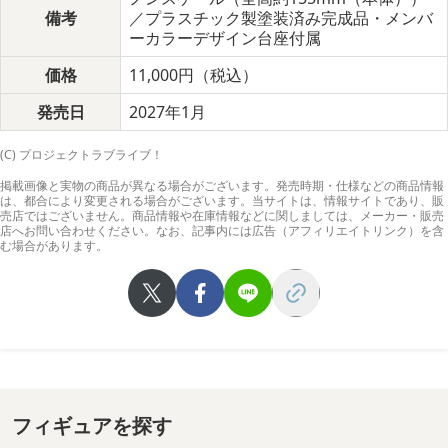
備考
／プラスチック製塗装済み完成品・メンバ
ーカラーデザイン台座付属
各ショップにて特別な店舗特典が用意されています。
価格
11,000円（税込）
・カドスト個別特典：ハート型缶バッジ
発売日
2027年1月
・あみあみ個別特典：ミニアクリルキャラクタープレート
（A6サイズ）
(C) プロジェクトラブライブ！
・ゲーマーズ個別特典：L判ブロマイド（※デザイン中）
掲載画像と実物の商品が異なる場合がございます。発売時期・仕様などの商品情報
は、都合により変更される場合がございます。当サイトは、情報サイトであり、販
・カドスト9人連動購入特典：アクリル背景ボード（※同一ア
売店ではございません。商品情報や在庫情報などに関しましては、メーカー・販売
店へお問い合わせください。なお、記事内には広告（アフィリエイトリンク）を含
カウントにてμ’sメンバー9人全員を購入した場合に付属）
む場合があります。
フィギュアを探す