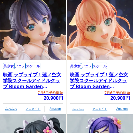
美少女
アニメ
スケール
美少女
アニメ
スケール
映画 ラブライブ！蓮ノ空女
映画 ラブライブ！蓮ノ空女
学院スクールアイドルクラ
学院スクールアイドルクラ
ブ Bloom Garden
ブ Bloom Garden
Party「村野さやか」
Party「日野下花帆」
7月6日予約開始
7月6日予約開始
20,900円
20,900円
あみあみ
アニメイト
Amazon
あみあみ
アニメイト
Amazon