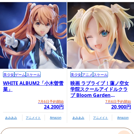
美少女
ゲーム
スケール
美少女
アニメ
スケール
WHITE ALBUM2「小木曽雪
映画 ラブライブ！蓮ノ空女
菜」
学院スクールアイドルクラ
ブ Bloom Garden
Party「大沢瑠璃乃」
7月6日予約開始
7月6日予約開始
24,200円
20,900円
あみあみ
アニメイト
Amazon
あみあみ
アニメイト
Amazon