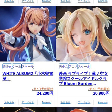
あみあみ
アニメイト
Amazon
あみあみ
アニメイト
Amazon
美少女
ゲーム
スケール
美少女
アニメ
スケール
WHITE ALBUM2「小木曽雪
映画 ラブライブ！蓮ノ空女
菜」
学院スクールアイドルクラ
ブ Bloom Garden
Party「大沢瑠璃乃」
7月6日予約開始
7月6日予約開始
24,200円
20,900円
あみあみ
アニメイト
Amazon
あみあみ
アニメイト
Amazon