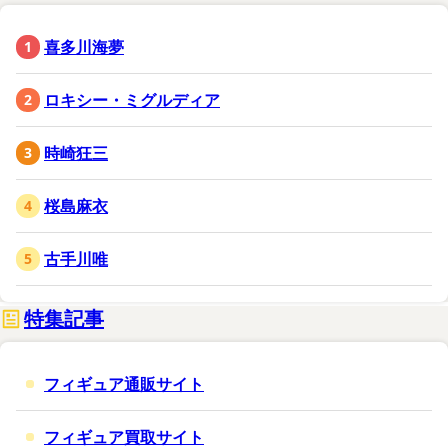
喜多川海夢
ロキシー・ミグルディア
時崎狂三
桜島麻衣
古手川唯
特集記事
フィギュア通販サイト
フィギュア買取サイト