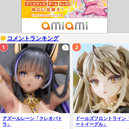
コメントランキング
1
2
3
アズールレーン「クレオパト
ドールズフロントライン
ラ」
ートイーグル」