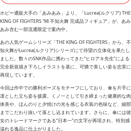
ホビー通販大手の「あみあみ」より、「Lucrea(ルクリア) THE
KING OF FIGHTERS ’98 不知火舞 完成品フィギュア」が、あみ
あみ含む一部流通限定で案内中。
あの人気ゲームシリーズ「THE KING OF FIGHTERS」から、不
知火舞がLucrea(ルクリア)シリーズにて待望の立体化を果たし
ました。数々のSNK作品に携わってきた“ヒロアキ先生”による
完全新規描き下ろしイラストを基に、可憐で美しい姿を忠実に
再現しています。
今回は作中での勝利ポーズをモチーフにしており、傘を片手に
凛とした立ち姿を披露。くノ一として引き締まった健康的な肉
体美や、ほんのりと夕焼けの光を感じる衣装の色味など、細部
までこだわり抜いて落とし込まれています。さらに、傘には彼
女のトレードマークである“日本一”の文字が再現され、特別感
溢れる逸品に仕上がりました。