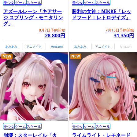
美少女
ゲーム
スケール
美少女
ゲーム
スケール
アズールレーン「キアサー
勝利の女神：NIKKE「レッ
ジ スプリング・モニタリン
ドフード：レトロデイズ」
グ」
8月7日予約開始
7月15日予約開始
28,800円
31,350円
あみあみ
アニメイト
Amazon
あみあみ
アニメイト
Amazon
NEW
NEW
美少女
ゲーム
スケール
美少女
ゲーム
スケール
崩壊：スターレイル「火
ライムライト・レモネード