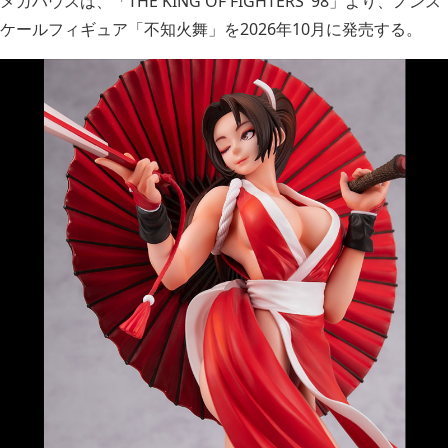
メガハウスは、「THE KING OF FIGHTERS ’98」より、ノンス
ケールフィギュア「不知火舞」を2026年10月に発売する。