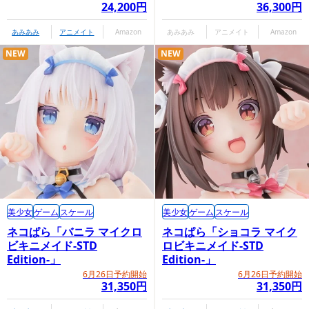
24,200円
36,300円
あみあみ
アニメイト
Amazon
あみあみ
アニメイト
Amazon
NEW
NEW
美少女
ゲーム
スケール
美少女
ゲーム
スケール
ネコぱら「バニラ マイクロ
ネコぱら「ショコラ マイク
ビキニメイド-STD
ロビキニメイド-STD
Edition-」
Edition-」
6月26日予約開始
6月26日予約開始
31,350円
31,350円