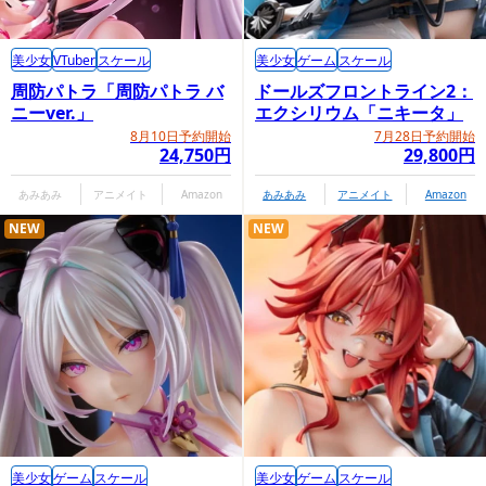
美少女
VTuber
スケール
美少女
ゲーム
スケール
周防パトラ「周防パトラ バ
ドールズフロントライン2：
ニーver.」
エクシリウム「ニキータ」
8月10日予約開始
7月28日予約開始
24,750円
29,800円
あみあみ
アニメイト
Amazon
あみあみ
アニメイト
Amazon
NEW
NEW
美少女
ゲーム
スケール
美少女
ゲーム
スケール