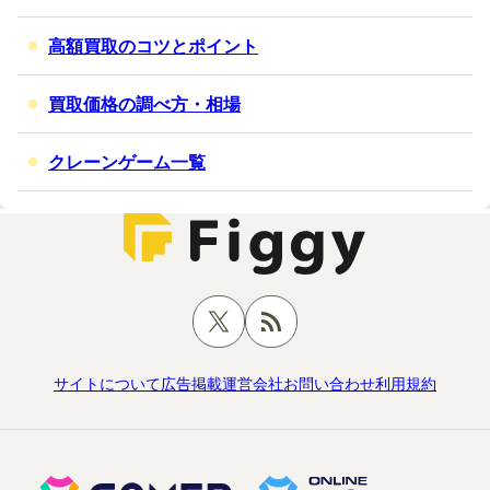
高額買取のコツとポイント
買取価格の調べ方・相場
クレーンゲーム一覧
サイトについて
広告掲載
運営会社
お問い合わせ
利用規約