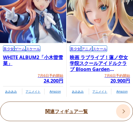
美少女
ゲーム
スケール
美少女
アニメ
スケール
WHITE ALBUM2「小木曽雪
映画 ラブライブ！蓮ノ空女
菜」
学院スクールアイドルクラ
ブ Bloom Garden
Party「大沢瑠璃乃」
7月6日予約開始
7月6日予約開始
24,200円
20,900円
あみあみ
アニメイト
Amazon
あみあみ
アニメイト
Amazon
関連フィギュア一覧