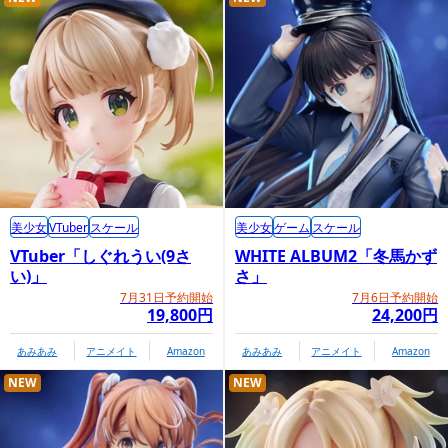
美少女
VTuber
スケール
美少女
ゲーム
スケール
VTuber「しぐれうい(9さ
WHITE ALBUM2「冬馬かず
い)」
さ」
7月31日予約開始
7月6日予約開始
19,800円
24,200円
あみあみ
アニメイト
Amazon
あみあみ
アニメイト
Amazon
NEW
NEW