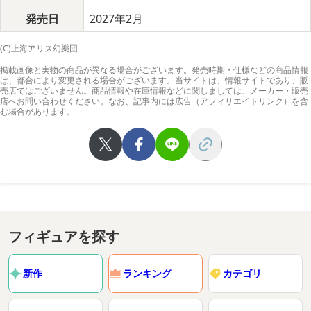
発売日
2027年2月
(C)上海アリス幻樂団
掲載画像と実物の商品が異なる場合がございます。発売時期・仕様などの商品情報
は、都合により変更される場合がございます。当サイトは、情報サイトであり、販
売店ではございません。商品情報や在庫情報などに関しましては、メーカー・販売
店へお問い合わせください。なお、記事内には広告（アフィリエイトリンク）を含
む場合があります。
フィギュアを探す
新作
ランキング
カテゴリ