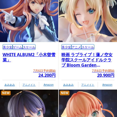
美少女
ゲーム
スケール
美少女
アニメ
スケール
WHITE ALBUM2「小木曽雪
映画 ラブライブ！蓮ノ空女
菜」
学院スクールアイドルクラ
ブ Bloom Garden
Party「大沢瑠璃乃」
7月6日予約開始
7月6日予約開始
24,200円
20,900円
あみあみ
アニメイト
Amazon
あみあみ
アニメイト
Amazon
NEW
NEW