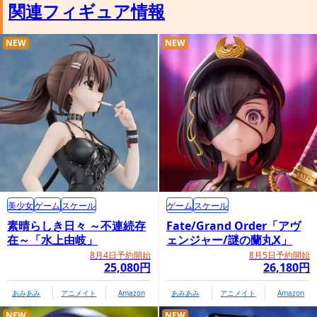
関連フィギュア情報
NEW
NEW
美少女
ゲーム
スケール
ゲーム
スケール
素晴らしき日々 ～不連続存
Fate/Grand Order「アヴ
在～「水上由岐」
ェンジャー/謎の蘭丸X」
8月4日予約開始
8月5日予約開始
25,080円
26,180円
あみあみ
アニメイト
Amazon
あみあみ
アニメイト
Amazon
NEW
NEW