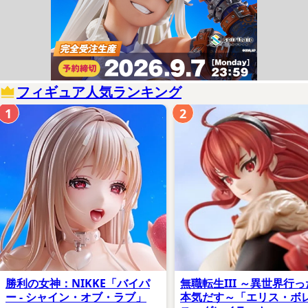
フィギュア人気ランキング
1
2
勝利の女神：NIKKE「バイパ
無職転生III ～異世界行
ー - シャイン・オブ・ラブ」
本気だす～「エリス・ボ