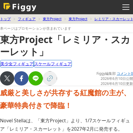
メ
ニ
ュ
ー
を
トップ
フィギュア
東方Project
東方Project
レミリア・スカーレッ
開
く
本ページはプロモーションが含まれています
東方Project「レミリア・スカ
ーレット」
美少女フィギュア
スケールフィギュア
Figgy編集部
コメント0
2026年6月10日公開
2026年6月10日更新
威厳と美しさが共存する紅魔館の主が、
豪華特典付きで降臨！
Novel Stellaは、「東方Project」より、1/7スケールフィギュ
ア「レミリア・スカーレット」を2027年2月に発売する。