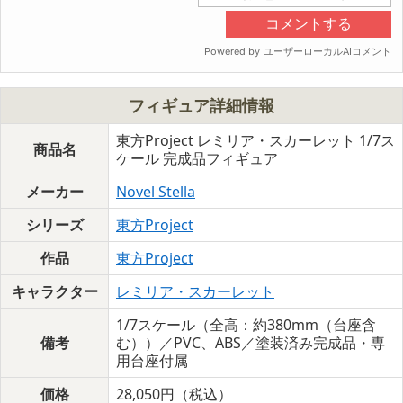
フィギュア詳細情報
東方Project レミリア・スカーレット 1/7ス
商品名
ケール 完成品フィギュア
メーカー
Novel Stella
シリーズ
東方Project
作品
東方Project
キャラクター
レミリア・スカーレット
1/7スケール（全高：約380mm（台座含
備考
む））／PVC、ABS／塗装済み完成品・専
用台座付属
価格
28,050円（税込）