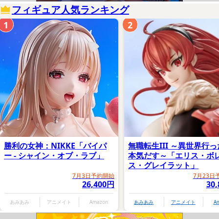
フィギュア人気ランキング
1
2
勝利の女神：NIKKE「バイパ
無職転生III ～異世界行
ー - シャイン・オブ・ラブ」
本気だす～「エリス・ボ
ス・グレイラット」
7月3日予約開始
7月23日
26,400円
30
あみあみ
アニメイト
Amazon
あみあみ
アニメイト
A