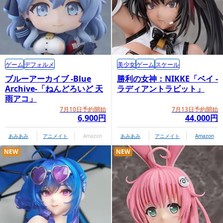
ゲーム
デフォルメ
美少女
ゲーム
スケール
ブルーアーカイブ -Blue
勝利の女神：NIKKE「ベイ -
Archive-「ねんどろいど 天
ラディアントラビット」
雨アコ」
7月10日予約開始
7月13日予約開始
6,900円
44,000円
あみあみ
アニメイト
Amazon
あみあみ
アニメイト
Amazon
NEW
NEW