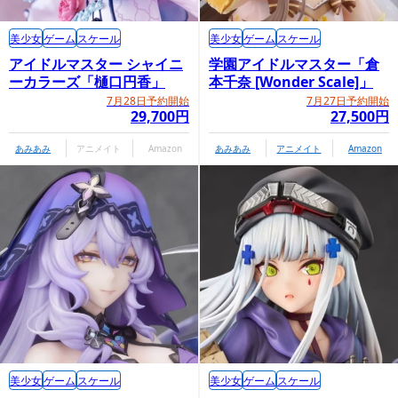
美少女
ゲーム
スケール
美少女
ゲーム
スケール
アイドルマスター シャイニ
学園アイドルマスター「倉
ーカラーズ「樋口円香」
本千奈 [Wonder Scale]」
7月28日予約開始
7月27日予約開始
29,700円
27,500円
あみあみ
アニメイト
Amazon
あみあみ
アニメイト
Amazon
美少女
ゲーム
スケール
美少女
ゲーム
スケール