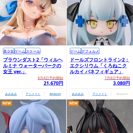
美少女
ゲーム
スケール
ゲーム
デフォルメ
ブラウンダスト2「ウィルヘ
ドールズフロントライン2：
ルミナ ウォーターパークの
エクシリウム「くろねこク
女王 ver.」
ルカイ バネフィギュア」
8月4日予約開始
7月8日予約開始
21,670円
3,080円
あみあみ
アニメイト
Amazon
あみあみ
アニメイト
Amazon
NEW
NEW