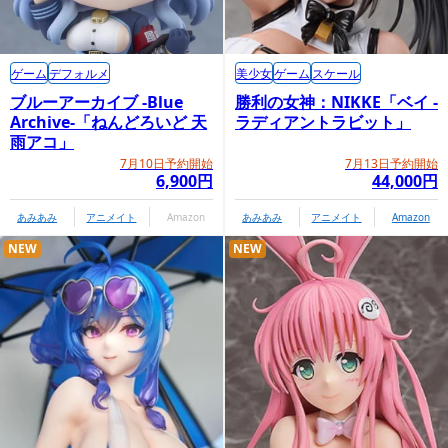
ゲーム
デフォルメ
美少女
ゲーム
スケール
ブルーアーカイブ -Blue
勝利の女神：NIKKE「ベイ -
Archive-「ねんどろいど 天
ラディアントラビット」
雨アコ」
7月10日予約開始
7月13日予約開始
6,900円
44,000円
あみあみ
アニメイト
Amazon
あみあみ
アニメイト
Amazon
NEW
NEW