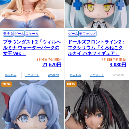
美少女
ゲーム
スケール
ゲーム
デフォルメ
ブラウンダスト2「ウィルヘ
ドールズフロントライン2：
ルミナ ウォーターパークの
エクシリウム「くろねこク
女王 ver.」
ルカイ バネフィギュア」
8月4日予約開始
7月8日予約開始
21,670円
3,080円
あみあみ
アニメイト
Amazon
あみあみ
アニメイト
Amazon
NEW
NEW