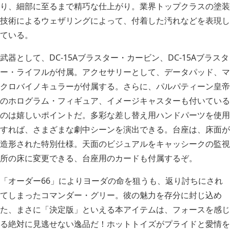
り、細部に至るまで精巧な仕上がり。業界トップクラスの塗装
技術によるウェザリングによって、付着した汚れなどを表現し
ている。
武器として、DC-15Aブラスター・カービン、DC-15Aブラスタ
ー・ライフルが付属。アクセサリーとして、データパッド、マ
クロバイノキュラーが付属する。さらに、パルパティーン皇帝
のホログラム・フィギュア、イメージキャスターも付いている
のは嬉しいポイントだ。多彩な差し替え用ハンドパーツを使用
すれば、さまざまな劇中シーンを演出できる。台座は、床面が
造形された特別仕様。天面のビジュアルをキャッシークの監視
所の床に変更できる、台座用のカードも付属するぞ。
「オーダー66」によりヨーダの命を狙うも、返り討ちにされ
てしまったコマンダー・グリー。彼の魅力を存分に封じ込め
た、まさに「決定版」といえる本アイテムは、フォースを感じ
る絶対に見逃せない逸品だ！ホットトイズがプライドと愛情を