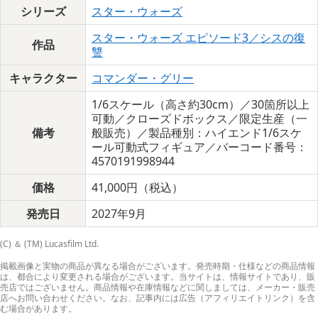
シリーズ
スター・ウォーズ
スター・ウォーズ エピソード3／シスの復
作品
讐
キャラクター
コマンダー・グリー
1/6スケール（高さ約30cm）／30箇所以上
可動／クローズドボックス／限定生産（一
備考
般販売）／製品種別：ハイエンド1/6スケ
ール可動式フィギュア／バーコード番号：
4570191998944
価格
41,000円（税込）
発売日
2027年9月
(C) ＆ (TM) Lucasfilm Ltd.
掲載画像と実物の商品が異なる場合がございます。発売時期・仕様などの商品情報
は、都合により変更される場合がございます。当サイトは、情報サイトであり、販
売店ではございません。商品情報や在庫情報などに関しましては、メーカー・販売
店へお問い合わせください。なお、記事内には広告（アフィリエイトリンク）を含
む場合があります。