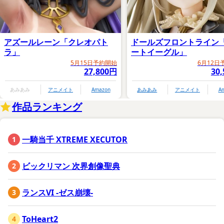
アズールレーン「クレオパト
ドールズフロントライン
ラ」
ートイーグル」
5月15日予約開始
6月12日
27,800円
30
あみあみ
アニメイト
Amazon
あみあみ
アニメイト
A
作品ランキング
一騎当千 XTREME XECUTOR
ビックリマン 次界創像聖典
ランスVI -ゼス崩壊-
ToHeart2