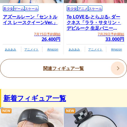
美少女
ゲーム
スケール
美少女
アニメ
スケール
アズールレーン「セントル
To LOVEる-とらぶる- ダー
イス レースクイーンVer.」
クネス「ララ・サタリン・
デビルーク 生足バニー
Ver.」
7月15日予約開始
7月29日予約開始
26,400円
33,000円
あみあみ
アニメイト
Amazon
あみあみ
アニメイト
Amazon
関連フィギュア一覧
新着フィギュア一覧
NEW
NEW