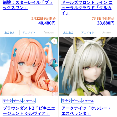
崩壊：スターレイル「ブラ
ドールズフロントライン ニ
ックスワン」
ューラルクラウド「クルカ
イ」
5月22日予約開始
7月8日予約開始
40,480円
33,880円
あみあみ
アニメイト
Amazon
あみあみ
アニメイト
Amazon
1
美少女
ゲーム
スケール
美少女
ゲーム
スケール
ブラウンダスト2「ビキニエ
アークナイツ「ケルシー・
ージェント シルヴィア」
エスペランタ」