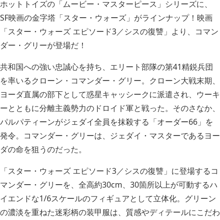
ホットトイズの「ムービー・マスターピース」シリーズに、
SF映画の金字塔「スター・ウォーズ」がラインナップ！映画
「スター・ウォーズ エピソード3／シスの復讐」より、コマン
ダー・グリーが登場だ！
共和国への強い忠誠心を持ち、エリート部隊の第41精鋭兵団
を率いるクローン・コマンダー・グリー。クローン大戦末期、
ヨーダ直属の部下として惑星キャッシークに派遣され、ウーキ
ーとともに分離主義勢力のドロイド軍と戦った。そのさなか、
パルパティーンがジェダイ全員を抹殺する「オーダー66」を
発令。コマンダー・グリーは、ジェダイ・マスターであるヨー
ダの命を狙うのだった。
「スター・ウォーズ エピソード3／シスの復讐」に登場するコ
マンダー・グリーを、全高約30cm、30箇所以上が可動するハ
イエンドな1/6スケールのフィギュアとして立体化。グリーン
の濃淡を重ねた迷彩柄の装甲服は、質感やディテールにこだわ