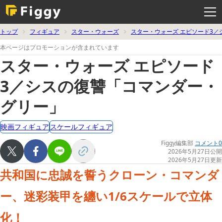
メ
ニ
ュ
ー
を
トップ
フィギュア
スター・ウォーズ
スター・ウォーズ エピソード3／
開
く
本ページはプロモーションが含まれています
スター・ウォーズ エピソード
3／シスの復讐「コマンダー・
グリー」
映画フィギュア
スケールフィギュア
Figgy編集部
コメント0
2026年5月27日公開
2026年5月27日更新
共和国に忠誠を誓うクローン・コマンダ
ー、迷彩装甲を纏い1/6スケールで立体
化！