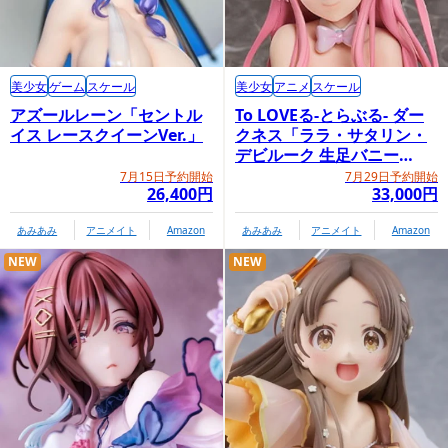
美少女
ゲーム
スケール
美少女
アニメ
スケール
アズールレーン「セントル
To LOVEる-とらぶる- ダー
イス レースクイーンVer.」
クネス「ララ・サタリン・
デビルーク 生足バニー
Ver.」
7月15日予約開始
7月29日予約開始
26,400円
33,000円
あみあみ
アニメイト
Amazon
あみあみ
アニメイト
Amazon
NEW
NEW