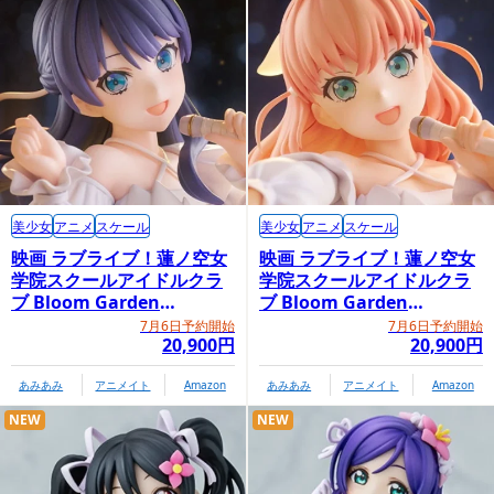
美少女
アニメ
スケール
美少女
アニメ
スケール
映画 ラブライブ！蓮ノ空女
映画 ラブライブ！蓮ノ空女
学院スクールアイドルクラ
学院スクールアイドルクラ
ブ Bloom Garden
ブ Bloom Garden
Party「村野さやか」
Party「日野下花帆」
7月6日予約開始
7月6日予約開始
20,900円
20,900円
あみあみ
アニメイト
Amazon
あみあみ
アニメイト
Amazon
NEW
NEW