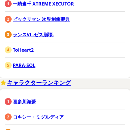
一騎当千 XTREME XECUTOR
ビックリマン 次界創像聖典
ランスVI -ゼス崩壊-
ToHeart2
PARA-SOL
キャラクターランキング
喜多川海夢
ロキシー・ミグルディア