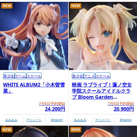
NEW
NEW
「グッドスマイルカンパニー公式ショップ」にて「ねんどろい
ど 橘ヒカリ＆橘ノゾミ セット」をご購入頂いた方に、「特製
台座」をプレゼント。
美少女
ゲーム
スケール
美少女
アニメ
スケール
WHITE ALBUM2「小木曽雪
映画 ラブライブ！蓮ノ空女
菜」
学院スクールアイドルクラ
ブ Bloom Garden
Party「大沢瑠璃乃」
7月6日予約開始
7月6日予約開始
24,200円
20,900円
あみあみ
アニメイト
Amazon
あみあみ
アニメイト
Amazon
NEW
NEW