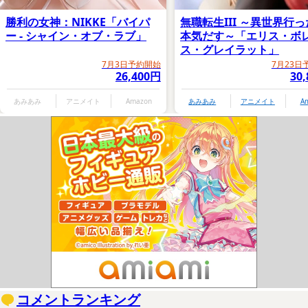
勝利の女神：NIKKE「バイパ
無職転生III ～異世界行
ー - シャイン・オブ・ラブ」
本気だす～「エリス・ボ
ス・グレイラット」
7月3日予約開始
7月23日
26,400円
30
あみあみ
アニメイト
Amazon
あみあみ
アニメイト
A
コメントランキング