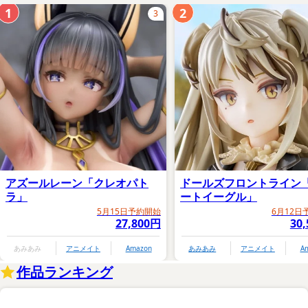
1
2
3
アズールレーン「クレオパト
ドールズフロントライン
ラ」
ートイーグル」
5月15日予約開始
6月12日
27,800円
30
あみあみ
アニメイト
Amazon
あみあみ
アニメイト
A
作品ランキング