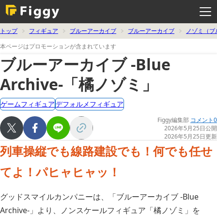
メ
ニ
ュ
ー
を
トップ
フィギュア
ブルーアーカイブ
ブルーアーカイブ
ノゾミ（ブ
開
く
本ページはプロモーションが含まれています
ブルーアーカイブ -Blue
Archive-「橘ノゾミ」
ゲームフィギュア
デフォルメフィギュア
Figgy編集部
コメント0
2026年5月25日公開
2026年5月25日更新
列車操縦でも線路建設でも！何でも任せ
てよ！パヒャヒャッ！
グッドスマイルカンパニーは、「ブルーアーカイブ -Blue
Archive-」より、ノンスケールフィギュア「橘ノゾミ」を