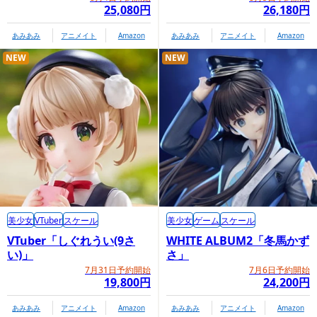
25,080円
26,180円
あみあみ
アニメイト
Amazon
あみあみ
アニメイト
Amazon
NEW
NEW
美少女
VTuber
スケール
美少女
ゲーム
スケール
VTuber「しぐれうい(9さ
WHITE ALBUM2「冬馬かず
い)」
さ」
7月31日予約開始
7月6日予約開始
19,800円
24,200円
あみあみ
アニメイト
Amazon
あみあみ
アニメイト
Amazon