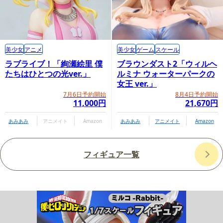
美少女
アニメ
美少女
ゲーム
スケール
ラブライブ！「絢瀬絵里 僕
ブラウンダスト2「ウィルヘ
たちはひとつの光ver.」
ルミナ ウォーターパークの
女王 ver.」
7月6日予約開始
8月4日予約開始
11,000円
21,670円
あみあみ
アニメイト
Amazon
あみあみ
アニメイト
Amazon
フィギュア一覧