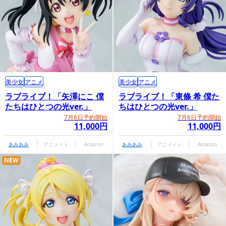
美少女
アニメ
美少女
アニメ
ラブライブ！「矢澤にこ 僕
ラブライブ！「東條 希 僕た
たちはひとつの光ver.」
ちはひとつの光ver.」
7月6日予約開始
7月6日予約開始
11,000円
11,000円
あみあみ
アニメイト
Amazon
あみあみ
アニメイト
Amazon
NEW