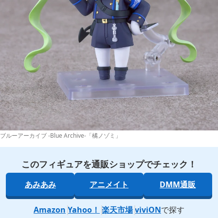
ブルーアーカイブ -Blue Archive-「橘ノゾミ」
このフィギュアを通販ショップでチェック！
あみあみ
アニメイト
DMM通販
Amazon
Yahoo！
楽天市場
viviON
で探す