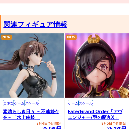
関連フィギュア情報
NEW
NEW
美少女
ゲーム
スケール
ゲーム
スケール
「グッドスマイルカンパニー公式ショップ」にて「ねんどろい
素晴らしき日々 ～不連続存
Fate/Grand Order「アヴ
在～「水上由岐」
ェンジャー/謎の蘭丸X」
ど 橘ノゾミ」をご購入頂いた方に、「特製台座」をプレゼン
8月4日予約開始
8月5日予約開始
ト。
25,080円
26,180円