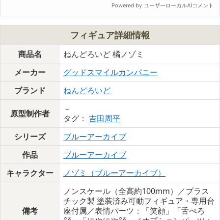
フィギュア詳細情報
商品名
ねんどろいど 橘ノゾミ
メーカー
グッドスマイルカンパニー
ブランド
ねんどろいど
－
原型制作者
タグ：
吉田周平
シリーズ
ブルーアーカイブ
作品
ブルーアーカイブ
キャラクター
ノゾミ（ブルーアーカイブ）
ノンスケール（全高約100mm）／プラス
チック製 塗装済み可動フィギュア・専用台
備考
座付属／表情パーツ：「笑顔」「舌ぺろ