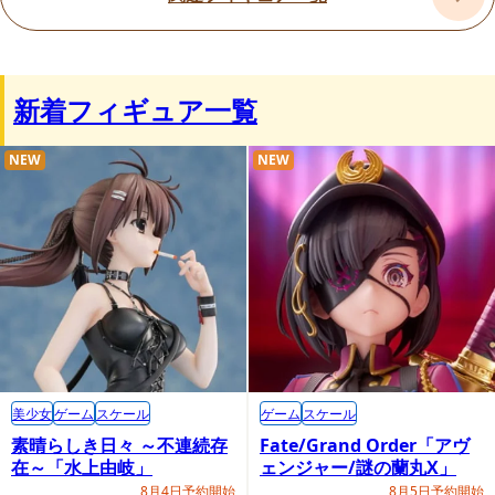
リ」と「ノゾミ」を一緒に迎えられる豪華2体セット商品で
す。
新着フィギュア一覧
NEW
NEW
美少女
ゲーム
スケール
ゲーム
スケール
素晴らしき日々 ～不連続存
Fate/Grand Order「アヴ
在～「水上由岐」
ェンジャー/謎の蘭丸X」
8月4日予約開始
8月5日予約開始