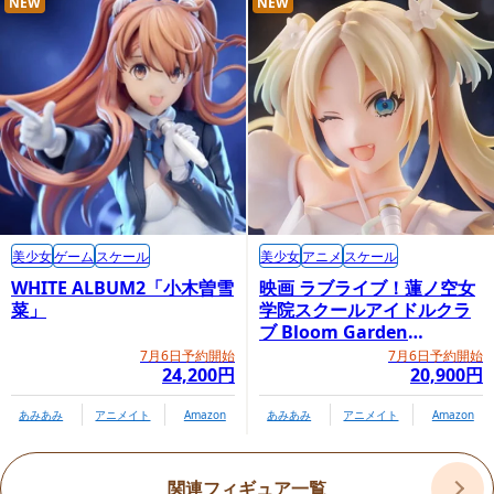
NEW
NEW
美少女
ゲーム
スケール
美少女
アニメ
スケール
WHITE ALBUM2「小木曽雪
映画 ラブライブ！蓮ノ空女
菜」
学院スクールアイドルクラ
ブ Bloom Garden
ねんどろいど 橘ヒカリ＆橘ノゾミ セ
Party「大沢瑠璃乃」
7月6日予約開始
7月6日予約開始
24,200円
20,900円
ット
あみあみ
アニメイト
Amazon
あみあみ
アニメイト
Amazon
「ねんどろいど 橘ヒカリ」と「ねんどろいど 橘ノゾミ」がセ
ットになって登場！ハイランダー鉄道学園所属、CCCの「ヒカ
関連フィギュア一覧