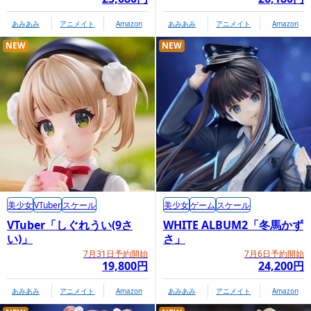
あみあみ
アニメイト
Amazon
あみあみ
アニメイト
Amazon
NEW
NEW
美少女
VTuber
スケール
美少女
ゲーム
スケール
VTuber「しぐれうい(9さ
WHITE ALBUM2「冬馬かず
い)」
さ」
7月31日予約開始
7月6日予約開始
19,800円
24,200円
あみあみ
アニメイト
Amazon
あみあみ
アニメイト
Amazon