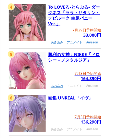
4
To LOVEる-とらぶる- ダー
クネス「ララ・サタリン・
デビルーク 生足バニー
Ver.」
7月29日予約開始
33,000円
あみあみ
アニメイト
Amazon
5
勝利の女神：NIKKE「ドロ
シー－ノスタルジア」
7月3日予約開始
164,890円
あみあみ
アニメイト
Amazon
6
画集 UNREAL「イヴ」
7月3日予約開始
136,290円
あみあみ
アニメイト
Amazon