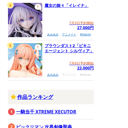
4
魔女の旅々「イレイナ」
1
7月3日予約開始
27,000円
あみあみ
アニメイト
Amazon
5
ブラウンダスト2「ビキニ
1
エージェント シルヴィア」
7月6日予約開始
22,000円
あみあみ
アニメイト
Amazon
作品ランキング
一騎当千 XTREME XECUTOR
ビックリマン 次界創像聖典