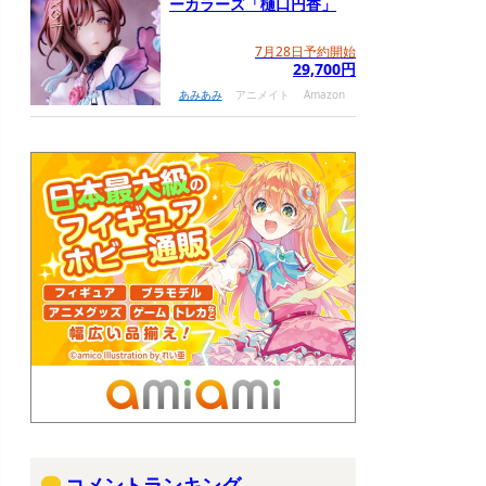
ーカラーズ「樋口円香」
7月28日予約開始
29,700円
あみあみ
アニメイト
Amazon
コメントランキング