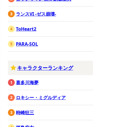
ランスVI -ゼス崩壊-
ToHeart2
PARA-SOL
キャラクターランキング
喜多川海夢
ロキシー・ミグルディア
時崎狂三