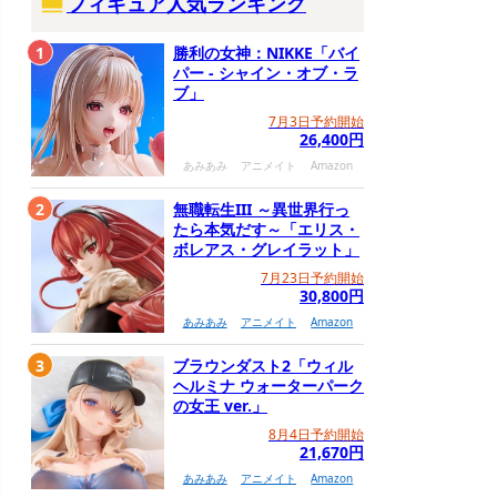
フィギュア人気ランキング
1
勝利の女神：NIKKE「バイ
パー - シャイン・オブ・ラ
ブ」
7月3日予約開始
26,400円
あみあみ
アニメイト
Amazon
2
無職転生III ～異世界行っ
たら本気だす～「エリス・
ボレアス・グレイラット」
7月23日予約開始
30,800円
あみあみ
アニメイト
Amazon
3
ブラウンダスト2「ウィル
ヘルミナ ウォーターパーク
の女王 ver.」
8月4日予約開始
21,670円
あみあみ
アニメイト
Amazon