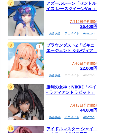
7
アズールレーン「セントル
イス レースクイーンVer.」
7月15日予約開始
26,400円
あみあみ
アニメイト
Amazon
8
ブラウンダスト2「ビキニ
1
エージェント シルヴィア」
7月6日予約開始
22,000円
あみあみ
アニメイト
Amazon
9
勝利の女神：NIKKE「ベイ
- ラディアントラビット」
7月13日予約開始
44,000円
あみあみ
アニメイト
Amazon
10
アイドルマスター シャイニ