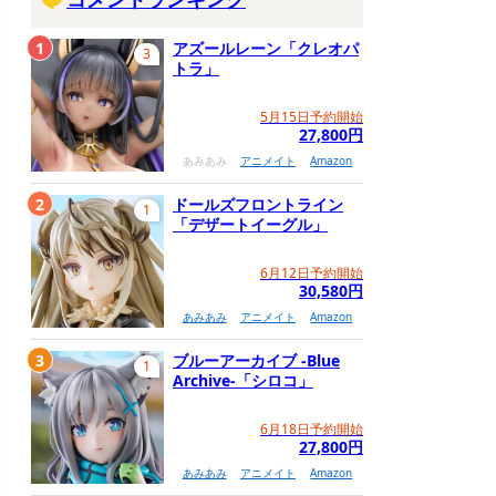
1
アズールレーン「クレオパ
3
トラ」
5月15日予約開始
27,800円
あみあみ
アニメイト
Amazon
2
ドールズフロントライン
1
「デザートイーグル」
6月12日予約開始
30,580円
あみあみ
アニメイト
Amazon
3
ブルーアーカイブ -Blue
1
Archive-「シロコ」
6月18日予約開始
27,800円
あみあみ
アニメイト
Amazon