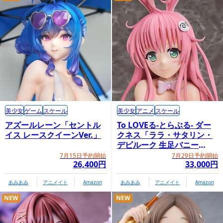
美少女
ゲーム
スケール
美少女
アニメ
スケール
アズールレーン「セントル
To LOVEる-とらぶる- ダー
イス レースクイーンVer.」
クネス「ララ・サタリン・
デビルーク 生足バニー
Ver.」
7月15日予約開始
7月29日予約開始
26,400円
33,000円
あみあみ
アニメイト
Amazon
あみあみ
アニメイト
Amazon
NEW
NEW