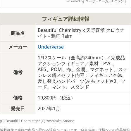
フィギュア詳細情報
Beautiful Chemistry x 天野喜孝 クロウナ
商品名
イト - 鴉狩 Raim
メーカー
Underverse
1/12スケール（全高約240mm）／完成品
アクションフィギュア／素材：PVC、
ABS、POM、布、金属、マグネット、ステ
備考
ンレス鋼／セット内容：フィギュア本体、
差し替えハンドパーツ(左右セット)×3、ソ
ード、マント、スタンド
価格
19,800円（税込）
発売日
2027年1月
(C) Beautiful Chemistry / (C) Yoshitaka Amano
掲載画像と実物の商品が異なる場合がございます。発売時期・仕様などの商品情報