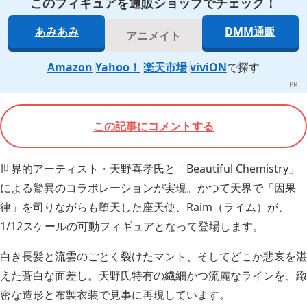
このフィギュアを通販ショップでチェック！
あみあみ
DMM通販
アニメイト
Amazon
Yahoo！
楽天市場
viviON
で探す
この記事にコメントする
世界的アーティスト・天野喜孝氏と「Beautiful Chemistry」
による驚異のコラボレーションが実現。かつて天界で「因果
律」を司りながらも堕天した座天使、Raim（ライム）が、
1/12スケールの可動フィギュアとなって登場します。
白き長髪と流雲のごとく裂けたマント、そしてどこか悲哀を湛
えた蒼白な面差し。天野氏特有の繊細かつ流麗なラインを、緻
密な造形と布製衣装で見事に再現しています。