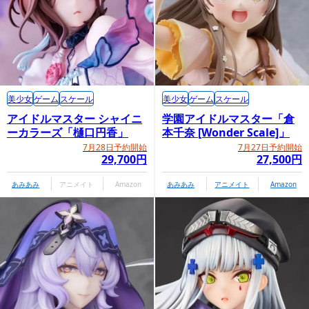
美少女
ゲーム
スケール
美少女
ゲーム
スケール
アイドルマスター シャイニ
学園アイドルマスター「倉
ーカラーズ「樋口円香」
本千奈 [Wonder Scale]」
7月28日予約開始
7月27日予約開始
29,700円
27,500円
あみあみ
アニメイト
Amazon
あみあみ
アニメイト
Amazon