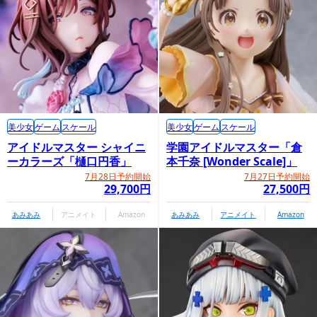
美少女
ゲーム
スケール
美少女
ゲーム
スケール
アイドルマスター シャイニ
学園アイドルマスター「倉
ーカラーズ「樋口円香」
本千奈 [Wonder Scale]」
7月28日予約開始
7月27日予約開始
29,700円
27,500円
あみあみ
アニメイト
Amazon
あみあみ
アニメイト
Amazon