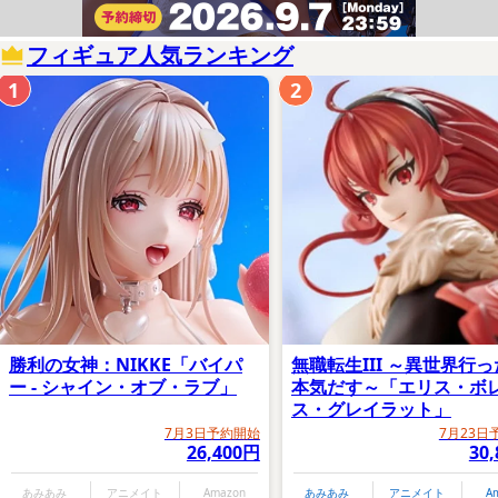
フィギュア人気ランキング
1
2
勝利の女神：NIKKE「バイパ
無職転生III ～異世界行
ー - シャイン・オブ・ラブ」
本気だす～「エリス・ボ
ス・グレイラット」
7月3日予約開始
7月23日
26,400円
30
あみあみ
アニメイト
Amazon
あみあみ
アニメイト
A