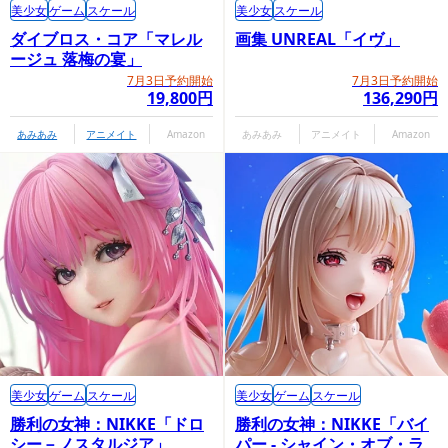
美少女
ゲーム
スケール
美少女
スケール
ダイブロス・コア「マレル
画集 UNREAL「イヴ」
ージュ 落梅の宴」
7月3日予約開始
7月3日予約開始
19,800円
136,290円
あみあみ
アニメイト
Amazon
あみあみ
アニメイト
Amazon
美少女
ゲーム
スケール
美少女
ゲーム
スケール
勝利の女神：NIKKE「ドロ
勝利の女神：NIKKE「バイ
シー－ノスタルジア」
パー - シャイン・オブ・ラ