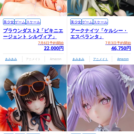
美少女
ゲーム
スケール
美少女
ゲーム
スケール
ブラウンダスト2「ビキニエ
アークナイツ「ケルシー・
ージェント シルヴィア」
エスペランタ」
7月6日予約開始
7月3日予約開始
22,000円
46,750円
あみあみ
アニメイト
Amazon
あみあみ
アニメイト
Amazon