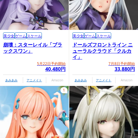
美少女
ゲーム
スケール
美少女
ゲーム
スケール
崩壊：スターレイル「ブラ
ドールズフロントライン ニ
ックスワン」
ューラルクラウド「クルカ
イ」
5月22日予約開始
7月8日予約開始
40,480円
33,880円
あみあみ
アニメイト
Amazon
あみあみ
アニメイト
Amazon
1