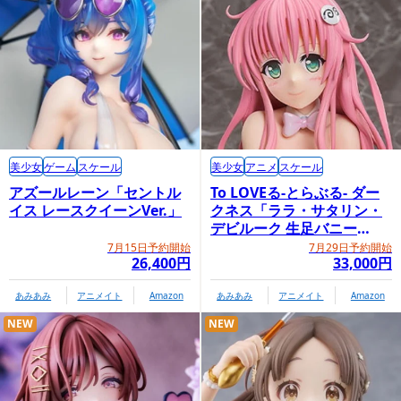
美少女
ゲーム
スケール
美少女
アニメ
スケール
アズールレーン「セントル
To LOVEる-とらぶる- ダー
イス レースクイーンVer.」
クネス「ララ・サタリン・
デビルーク 生足バニー
Ver.」
7月15日予約開始
7月29日予約開始
26,400円
33,000円
あみあみ
アニメイト
Amazon
あみあみ
アニメイト
Amazon
NEW
NEW