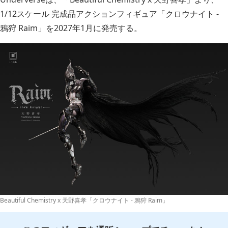
1/12スケール 完成品アクションフィギュア「クロウナイト -
鴉狩 Raim」を2027年1月に発売する。
Beautiful Chemistry x 天野喜孝「クロウナイト - 鴉狩 Raim」