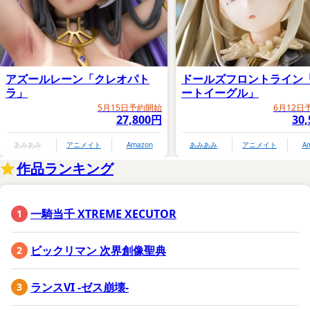
アズールレーン「クレオパト
ドールズフロントライン
ラ」
ートイーグル」
5月15日予約開始
6月12日
27,800円
30
あみあみ
アニメイト
Amazon
あみあみ
アニメイト
A
作品ランキング
一騎当千 XTREME XECUTOR
ビックリマン 次界創像聖典
ランスVI -ゼス崩壊-