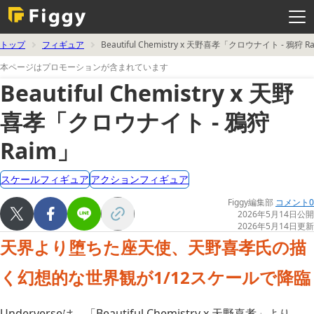
メ
ニ
ュ
ー
を
トップ
フィギュア
Beautiful Chemistry x 天野喜孝「クロウナイト - 鴉
開
く
本ページはプロモーションが含まれています
Beautiful Chemistry x 天野
喜孝「クロウナイト - 鴉狩
Raim」
スケールフィギュア
アクションフィギュア
Figgy編集部
コメント0
2026年5月14日公開
2026年5月14日更新
天界より堕ちた座天使、天野喜孝氏の描
く幻想的な世界観が1/12スケールで降臨
Underverseは、「Beautiful Chemistry x 天野喜孝」より、