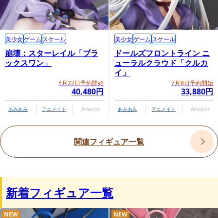
美少女
ゲーム
スケール
美少女
ゲーム
スケール
崩壊：スターレイル「ブラ
ドールズフロントライン ニ
ックスワン」
ューラルクラウド「クルカ
イ」
5月22日予約開始
7月8日予約開始
40,480円
33,880円
あみあみ
アニメイト
Amazon
あみあみ
アニメイト
Amazon
関連フィギュア一覧
新着フィギュア一覧
NEW
NEW