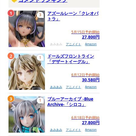
1
アズールレーン「クレオパ
3
トラ」
5月15日予約開始
27,800円
あみあみ
アニメイト
Amazon
2
ドールズフロントライン
1
「デザートイーグル」
6月12日予約開始
30,580円
あみあみ
アニメイト
Amazon
3
ブルーアーカイブ -Blue
1
Archive-「シロコ」
6月18日予約開始
27,800円
あみあみ
アニメイト
Amazon