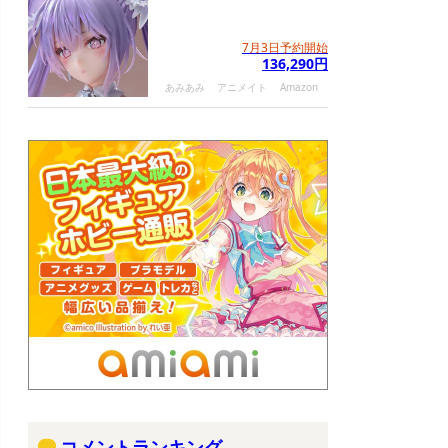
7月3日予約開始
136,290円
あみあみ
アニメイト
Amazon
コメントランキング