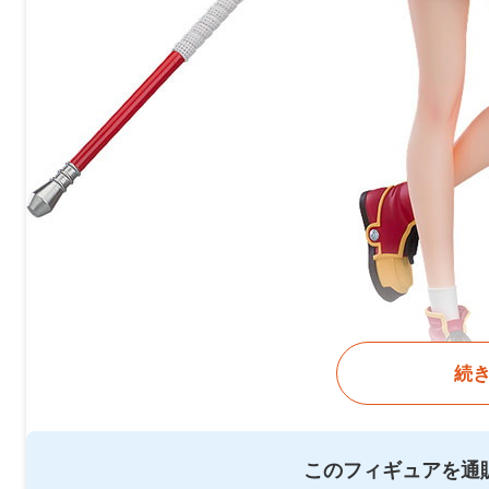
続
このフィギュアを通