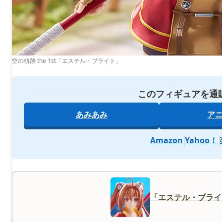
空の軌跡 the 1st「エステル・ブライト」
このフィギュアを通
あみあみ
ア
Amazon
Yahoo！
「エステル・ブライ