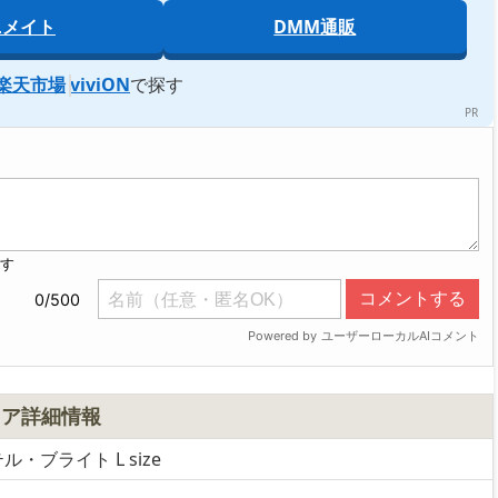
ニメイト
DMM通販
楽天市場
viviON
で探す
ュア詳細情報
ステル・ブライト L size