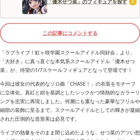
「優木せつ菜」のフィギュアを探す
この記事にコメントする
「ラブライブ！虹ヶ咲学園スクールアイドル同好会」より、
「大好き」に真っ直ぐな本気系スクールアイドル「優木せつ
菜」が、待望の1/7スケールフィギュアとなって登場です！
今回は彼女の代表的なソロ曲「CHASE！」の衣装をモチーフ
に立体化。真紅と紺を基調としたシックかつ情熱的なカラーリ
ングを忠実に再現しました。何層にも重なった豪華なフリルや
細部の装飾に至るまで、スクールアイドルとしての輝きが凝縮
された圧倒的な造形美は必見です。
ライブの熱量をそのまま閉じ込めたような、せつ菜のアツい想