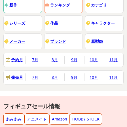
新作
ランキング
カテゴリ
シリーズ
作品
キャラクター
メーカー
ブランド
原型師
予約月
7月
8月
9月
10月
11月
発売月
7月
8月
9月
10月
11月
フィギュアセール情報
あみあみ
アニメイト
Amazon
HOBBY STOCK