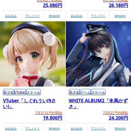
8月4日予約開始
8月5日予約開始
25,080円
26,180円
あみあみ
アニメイト
Amazon
あみあみ
アニメイト
Amazon
美少女
VTuber
スケール
美少女
ゲーム
スケール
VTuber「しぐれうい(9さ
WHITE ALBUM2「冬馬かず
い)」
さ」
7月31日予約開始
7月6日予約開始
19,800円
24,200円
あみあみ
アニメイト
Amazon
あみあみ
アニメイト
Amazon