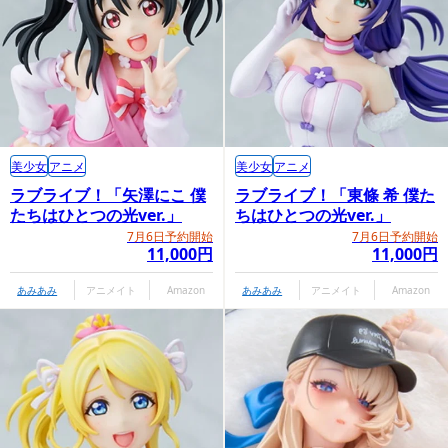
美少女
アニメ
美少女
アニメ
ラブライブ！「矢澤にこ 僕
ラブライブ！「東條 希 僕た
たちはひとつの光ver.」
ちはひとつの光ver.」
7月6日予約開始
7月6日予約開始
11,000円
11,000円
あみあみ
アニメイト
Amazon
あみあみ
アニメイト
Amazon