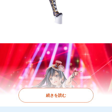
続きを読む