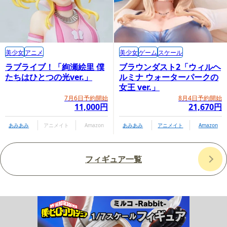
美少女
アニメ
美少女
ゲーム
スケール
ラブライブ！「絢瀬絵里 僕
ブラウンダスト2「ウィルヘ
たちはひとつの光ver.」
ルミナ ウォーターパークの
女王 ver.」
7月6日予約開始
8月4日予約開始
11,000円
21,670円
あみあみ
アニメイト
Amazon
あみあみ
アニメイト
Amazon
フィギュア一覧