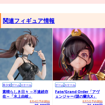
関連フィギュア情報
美少女
ゲーム
スケール
ゲーム
スケール
素晴らしき日々 ～不連続存
Fate/Grand Order「アヴ
在～「水上由岐」
ェンジャー/謎の蘭丸X」
8月4日予約開始
8月5日予約開始