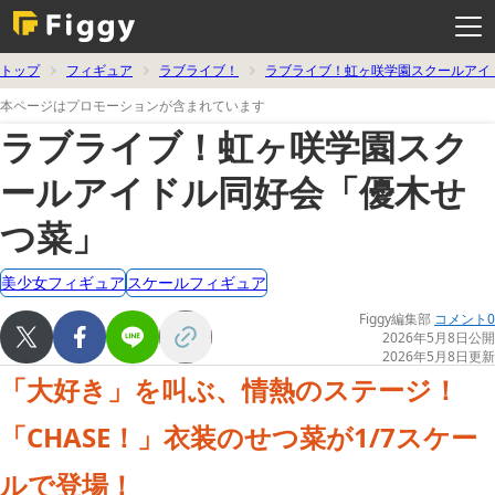
メ
ニ
ュ
ー
を
トップ
フィギュア
ラブライブ！
ラブライブ！虹ヶ咲学園スクールアイ
開
く
本ページはプロモーションが含まれています
ラブライブ！虹ヶ咲学園スク
ールアイドル同好会「優木せ
つ菜」
美少女フィギュア
スケールフィギュア
Figgy編集部
コメント0
2026年5月8日公開
2026年5月8日更新
「大好き」を叫ぶ、情熱のステージ！
「CHASE！」衣装のせつ菜が1/7スケー
ルで登場！