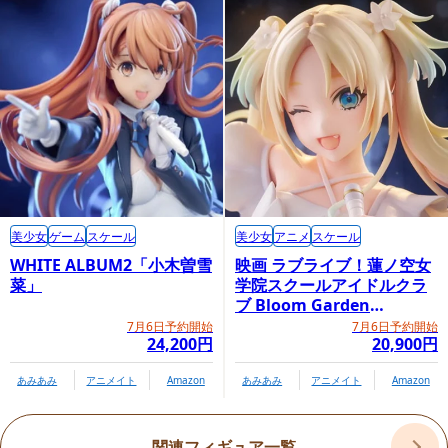
美少女
ゲーム
スケール
美少女
アニメ
スケール
WHITE ALBUM2「小木曽雪
映画 ラブライブ！蓮ノ空女
菜」
学院スクールアイドルクラ
ブ Bloom Garden
Party「大沢瑠璃乃」
7月6日予約開始
7月6日予約開始
24,200円
20,900円
あみあみ
アニメイト
Amazon
あみあみ
アニメイト
Amazon
関連フィギュア一覧