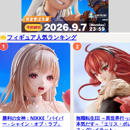
フィギュア人気ランキング
1
2
勝利の女神：NIKKE「バイパ
無職転生III ～異世界行
ー - シャイン・オブ・ラブ」
本気だす～「エリス・ボ
ス・グレイラット」