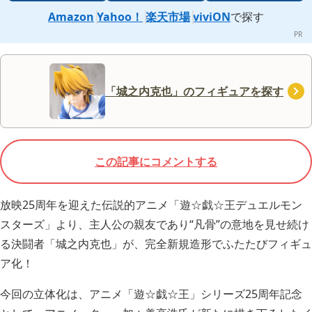
Amazon
Yahoo！
楽天市場
viviON
で探す
「城之内克也」のフィギュアを探す
この記事にコメントする
放映25周年を迎えた伝説的アニメ「遊☆戯☆王デュエルモン
スターズ」より、主人公の親友であり“凡骨”の意地を見せ続け
る決闘者「城之内克也」が、完全新規造形でふたたびフィギュ
ア化！
今回の立体化は、アニメ「遊☆戯☆王」シリーズ25周年記念