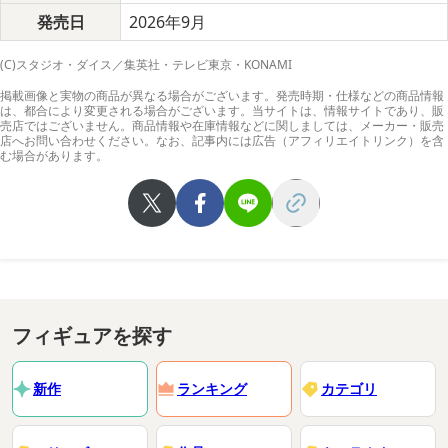
発売日
2026年9月
(C)スタジオ・ダイス／集英社・テレビ東京・KONAMI
掲載画像と実物の商品が異なる場合がございます。発売時期・仕様などの商品情報
は、都合により変更される場合がございます。当サイトは、情報サイトであり、販
売店ではございません。商品情報や在庫情報などに関しましては、メーカー・販売
店へお問い合わせください。なお、記事内には広告（アフィリエイトリンク）を含
む場合があります。
フィギュアを探す
新作
ランキング
カテゴリ