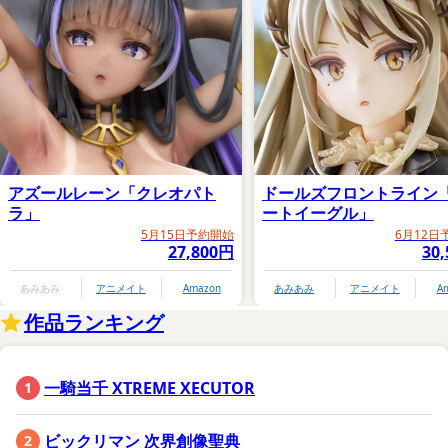
アズールレーン「クレオパト
ドールズフロントライン
ラ」
ートイーグル」
5月15日予約開始
6月12日
27,800円
30
あみあみ
アニメイト
Amazon
あみあみ
アニメイト
A
作品ランキング
一騎当千 XTREME XECUTOR
ビックリマン 次界創像聖典