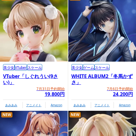
美少女
VTuber
スケール
美少女
ゲーム
スケール
VTuber「しぐれうい(9さ
WHITE ALBUM2「冬馬かず
い)」
さ」
7月31日予約開始
7月6日予約開始
19,800円
24,200円
あみあみ
アニメイト
Amazon
あみあみ
アニメイト
Amazon
NEW
NEW