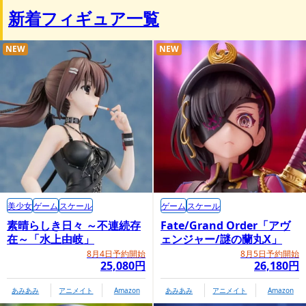
新着フィギュア一覧
NEW
NEW
美少女
ゲーム
スケール
ゲーム
スケール
素晴らしき日々 ～不連続存
Fate/Grand Order「アヴ
在～「水上由岐」
ェンジャー/謎の蘭丸X」
8月4日予約開始
8月5日予約開始
25,080円
26,180円
あみあみ
アニメイト
Amazon
あみあみ
アニメイト
Amazon