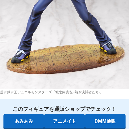
遊☆戯☆王デュエルモンスターズ「城之内克也 -熱き決闘者たち-」
このフィギュアを通販ショップでチェック！
あみあみ
アニメイト
DMM通販