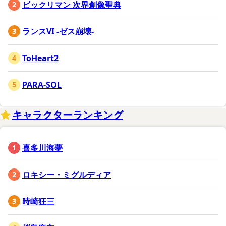
ビックリマン 次界創像聖典
ランスVI -ゼス崩壊-
ToHeart2
PARA-SOL
キャラクターランキング
喜多川海夢
ロキシー・ミグルディア
時崎狂三