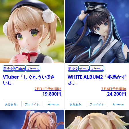
美少女
VTuber
スケール
美少女
ゲーム
スケール
VTuber「しぐれうい(9さ
WHITE ALBUM2「冬馬かず
い)」
さ」
7月31日予約開始
7月6日予約開始
19,800円
24,200円
あみあみ
アニメイト
Amazon
あみあみ
アニメイト
Amazon