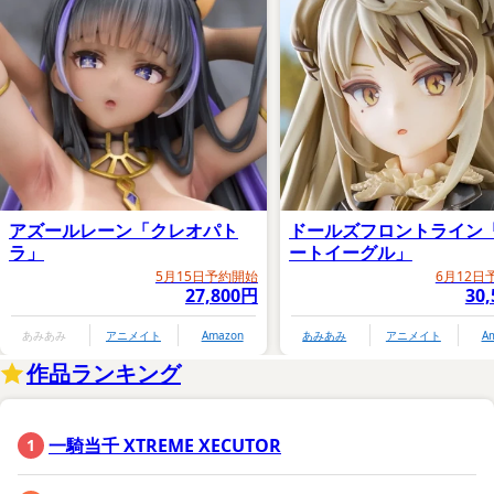
アズールレーン「クレオパト
ドールズフロントライン
ラ」
ートイーグル」
5月15日予約開始
6月12日
27,800円
30
あみあみ
アニメイト
Amazon
あみあみ
アニメイト
A
作品ランキング
一騎当千 XTREME XECUTOR