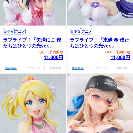
美少女
アニメ
美少女
アニメ
ラブライブ！「矢澤にこ 僕
ラブライブ！「東條 希 僕た
たちはひとつの光ver.」
ちはひとつの光ver.」
7月6日予約開始
7月6日予約開始
11,000円
11,000円
あみあみ
アニメイト
Amazon
あみあみ
アニメイト
Amazon