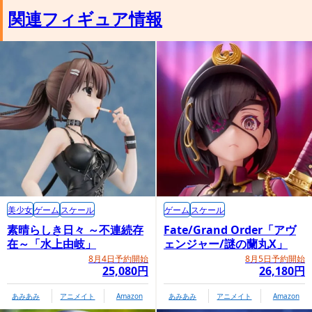
関連フィギュア情報
美少女
ゲーム
スケール
ゲーム
スケール
素晴らしき日々 ～不連続存
Fate/Grand Order「アヴ
在～「水上由岐」
ェンジャー/謎の蘭丸X」
8月4日予約開始
8月5日予約開始
25,080円
26,180円
あみあみ
アニメイト
Amazon
あみあみ
アニメイト
Amazon