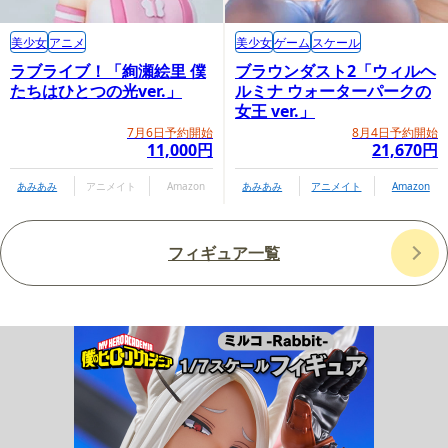
美少女
アニメ
美少女
ゲーム
スケール
ラブライブ！「絢瀬絵里 僕
ブラウンダスト2「ウィルヘ
たちはひとつの光ver.」
ルミナ ウォーターパークの
女王 ver.」
7月6日予約開始
8月4日予約開始
11,000円
21,670円
あみあみ
アニメイト
Amazon
あみあみ
アニメイト
Amazon
フィギュア一覧