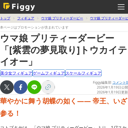
メ
ニ
ュ
ー
を
トップ
フィギュア
ウマ娘 プリティーダービー
ウマ娘 プリティーダー
開
く
本ページはプロモーションが含まれています
ウマ娘 プリティーダービー
「[紫雲の夢見取り]トウカイテ
イオー」
美少女フィギュア
ゲームフィギュア
スケールフィギュア
Figgy編集部
コメント0
2026年1月19日公開
2026年1月19日更新
華やかに舞う胡蝶の如く―― 帝王、いざ
参る！
コトブキヤは、「ウマ娘 プリティーダービー」より、1/7スケ