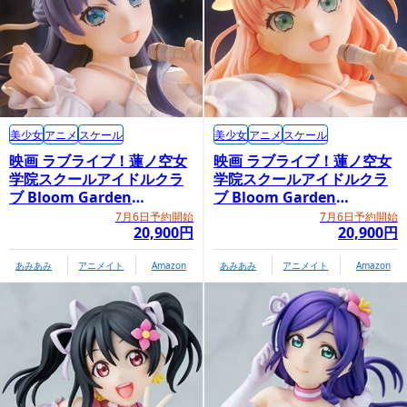
美少女
アニメ
スケール
美少女
アニメ
スケール
映画 ラブライブ！蓮ノ空女
映画 ラブライブ！蓮ノ空女
学院スクールアイドルクラ
学院スクールアイドルクラ
ブ Bloom Garden
ブ Bloom Garden
Party「村野さやか」
Party「日野下花帆」
7月6日予約開始
7月6日予約開始
20,900円
20,900円
あみあみ
アニメイト
Amazon
あみあみ
アニメイト
Amazon