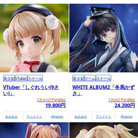
美少女
VTuber
スケール
美少女
ゲーム
スケール
VTuber「しぐれうい(9さ
WHITE ALBUM2「冬馬かず
い)」
さ」
7月31日予約開始
7月6日予約開始
19,800円
24,200円
あみあみ
アニメイト
Amazon
あみあみ
アニメイト
Amazon