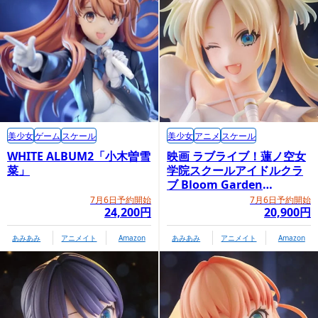
美少女
ゲーム
スケール
美少女
アニメ
スケール
WHITE ALBUM2「小木曽雪
映画 ラブライブ！蓮ノ空女
菜」
学院スクールアイドルクラ
ブ Bloom Garden
Party「大沢瑠璃乃」
7月6日予約開始
7月6日予約開始
24,200円
20,900円
あみあみ
アニメイト
Amazon
あみあみ
アニメイト
Amazon