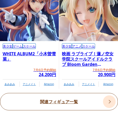
美少女
ゲーム
スケール
美少女
アニメ
スケール
WHITE ALBUM2「小木曽雪
映画 ラブライブ！蓮ノ空女
菜」
学院スクールアイドルクラ
ブ Bloom Garden
Party「大沢瑠璃乃」
7月6日予約開始
7月6日予約開始
24,200円
20,900円
あみあみ
アニメイト
Amazon
あみあみ
アニメイト
Amazon
関連フィギュア一覧