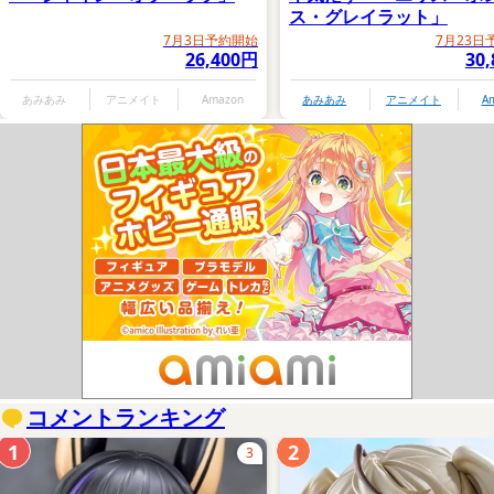
ス・グレイラット」
7月3日予約開始
7月23日
26,400円
30
あみあみ
アニメイト
Amazon
あみあみ
アニメイト
A
コメントランキング
1
2
3