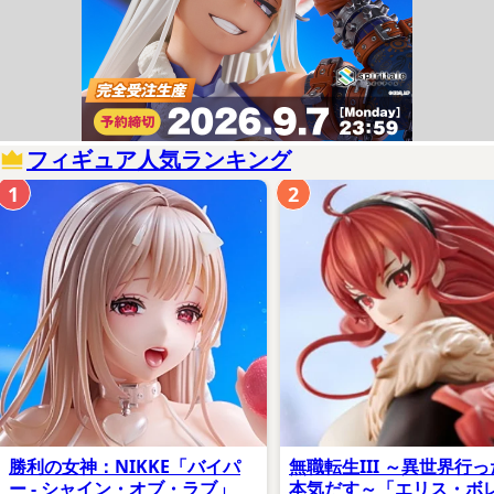
フィギュア人気ランキング
1
2
勝利の女神：NIKKE「バイパ
無職転生III ～異世界行
ー - シャイン・オブ・ラブ」
本気だす～「エリス・ボ