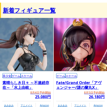
新着フィギュア一覧
美少女
ゲーム
スケール
ゲーム
スケール
素晴らしき日々 ～不連続存
Fate/Grand Order「アヴ
在～「水上由岐」
ェンジャー/謎の蘭丸X」
8月4日予約開始
8月5日予約開始
25,080円
26,180円
あみあみ
アニメイト
Amazon
あみあみ
アニメイト
Amazon