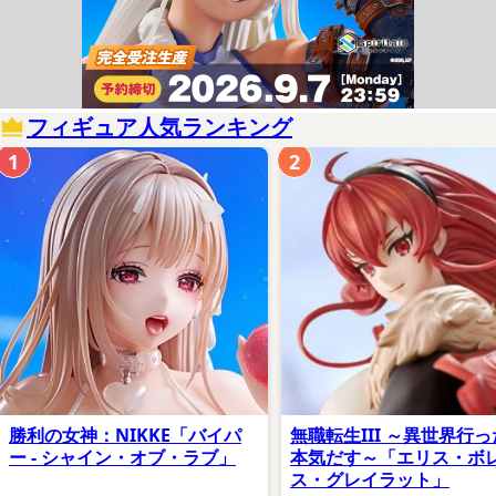
フィギュア人気ランキング
1
2
勝利の女神：NIKKE「バイパ
無職転生III ～異世界行
ー - シャイン・オブ・ラブ」
本気だす～「エリス・ボ
ス・グレイラット」