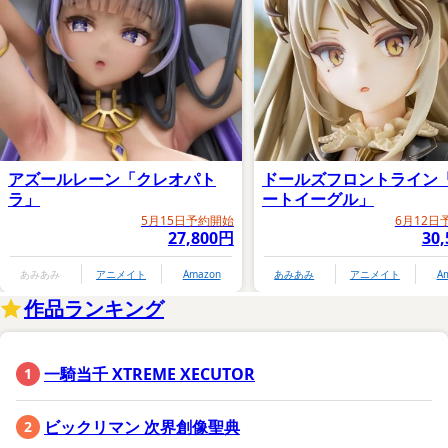
アズールレーン「クレオパト
ドールズフロントライン
ラ」
ートイーグル」
5月15日予約開始
6月12日
27,800円
30
あみあみ
アニメイト
Amazon
あみあみ
アニメイト
A
作品ランキング
一騎当千 XTREME XECUTOR
ビックリマン 次界創像聖典