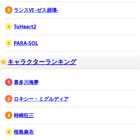
ランスVI -ゼス崩壊-
ToHeart2
PARA-SOL
キャラクターランキング
喜多川海夢
ロキシー・ミグルディア
時崎狂三
桜島麻衣