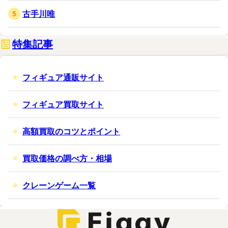
古手川唯
特集記事
フィギュア通販サイト
フィギュア買取サイト
高額買取のコツとポイント
買取価格の調べ方・相場
クレーンゲーム一覧