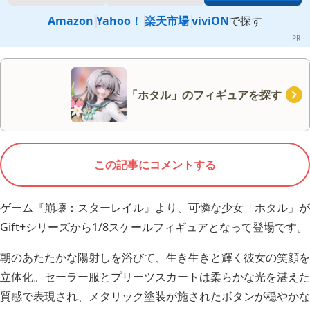
Amazon
Yahoo！
楽天市場
viviON
で探す
「ホタル」のフィギュアを探す
この記事にコメントする
ゲーム『崩壊：スターレイル』より、可憐な少女「ホタル」が
Gift+シリーズから1/8スケールフィギュアとなって登場です。
朝のあたたかな陽射しを浴びて、生き生きと輝く彼女の笑顔を
立体化。セーラー服とプリーツスカートは柔らかな光を湛えた
質感で表現され、メタリック塗装が施されたボタンが穏やかな