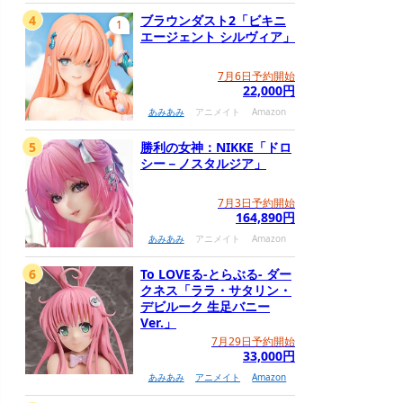
4
ブラウンダスト2「ビキニ
1
エージェント シルヴィア」
7月6日予約開始
22,000円
あみあみ
アニメイト
Amazon
5
勝利の女神：NIKKE「ドロ
シー－ノスタルジア」
7月3日予約開始
164,890円
あみあみ
アニメイト
Amazon
6
To LOVEる-とらぶる- ダー
クネス「ララ・サタリン・
デビルーク 生足バニー
Ver.」
7月29日予約開始
33,000円
あみあみ
アニメイト
Amazon