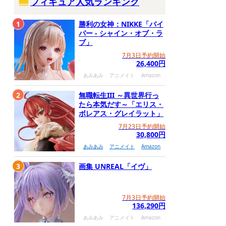
フィギュア人気ランキング
1
勝利の女神：NIKKE「バイ
パー - シャイン・オブ・ラ
ブ」
7月3日予約開始
26,400円
あみあみ
アニメイト
Amazon
2
無職転生III ～異世界行っ
たら本気だす～「エリス・
ボレアス・グレイラット」
7月23日予約開始
30,800円
あみあみ
アニメイト
Amazon
3
画集 UNREAL「イヴ」
7月3日予約開始
136,290円
あみあみ
アニメイト
Amazon