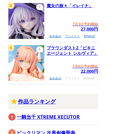
4
魔女の旅々「イレイナ」
1
7月3日予約開始
27,000円
あみあみ
アニメイト
Amazon
5
ブラウンダスト2「ビキニ
1
エージェント シルヴィア」
7月6日予約開始
22,000円
あみあみ
アニメイト
Amazon
作品ランキング
一騎当千 XTREME XECUTOR
ビックリマン 次界創像聖典