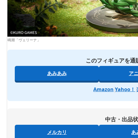
鳴潮「ヴェリーナ」
このフィギュアを通
あみあみ
ア
Amazon
Yahoo！
中古・出品
メルカリ
あ