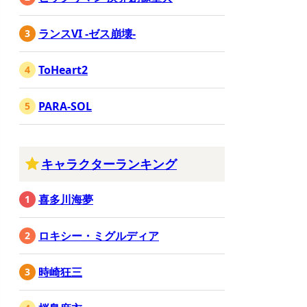
ランスVI -ゼス崩壊-
ToHeart2
PARA-SOL
キャラクターランキング
喜多川海夢
ロキシー・ミグルディア
時崎狂三