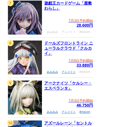
7
遊戯王カードゲーム「屋敷
わらし」
7月3日予約開始
28,600円
あみあみ
アニメイト
Amazon
8
ドールズフロントライン ニ
ューラルクラウド「クルカ
イ」
7月8日予約開始
33,880円
あみあみ
アニメイト
Amazon
9
アークナイツ「ケルシー・
エスペランタ」
7月3日予約開始
46,750円
あみあみ
アニメイト
Amazon
10
アズールレーン「セントル