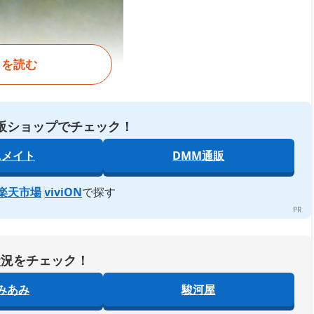
きを読む
販ショップでチェック！
ニメイト
DMM通販
楽天市場
viviON
で探す
状況をチェック！
みあみ
駿河屋