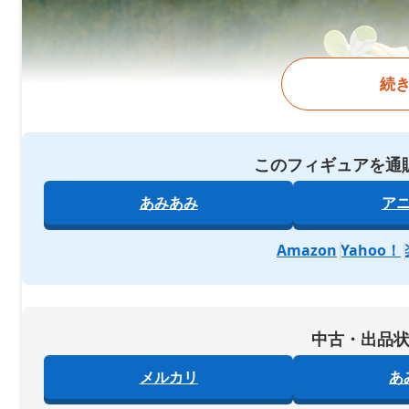
続
このフィギュアを通
あみあみ
ア
Amazon
Yahoo！
中古・出品
メルカリ
あ