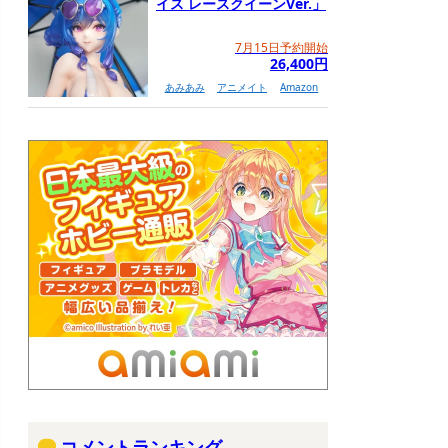
イス レースクイーンVer.」
7月15日予約開始
26,400円
あみあみ
アニメイト
Amazon
コメントランキング