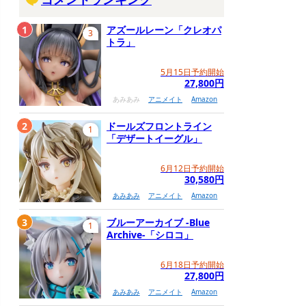
1
アズールレーン「クレオパ
3
トラ」
5月15日予約開始
27,800円
あみあみ
アニメイト
Amazon
2
ドールズフロントライン
1
「デザートイーグル」
6月12日予約開始
30,580円
あみあみ
アニメイト
Amazon
3
ブルーアーカイブ -Blue
1
Archive-「シロコ」
6月18日予約開始
27,800円
あみあみ
アニメイト
Amazon