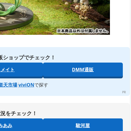
販ショップでチェック！
ニメイト
DMM通販
楽天市場
viviON
で探す
状況をチェック！
みあみ
駿河屋