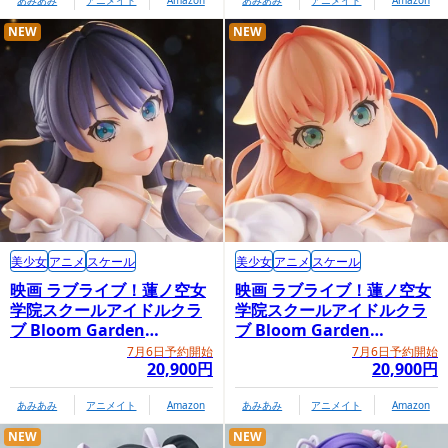
あみあみ
アニメイト
Amazon
あみあみ
アニメイト
Amazon
NEW
NEW
美少女
アニメ
スケール
美少女
アニメ
スケール
映画 ラブライブ！蓮ノ空女
映画 ラブライブ！蓮ノ空女
学院スクールアイドルクラ
学院スクールアイドルクラ
ブ Bloom Garden
ブ Bloom Garden
Party「村野さやか」
Party「日野下花帆」
7月6日予約開始
7月6日予約開始
20,900円
20,900円
あみあみ
アニメイト
Amazon
あみあみ
アニメイト
Amazon
NEW
NEW