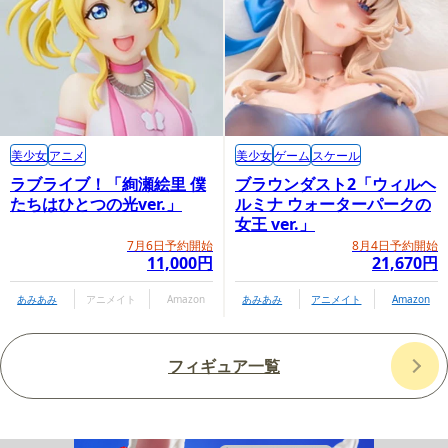
美少女
アニメ
美少女
ゲーム
スケール
ラブライブ！「絢瀬絵里 僕
ブラウンダスト2「ウィルヘ
たちはひとつの光ver.」
ルミナ ウォーターパークの
女王 ver.」
7月6日予約開始
8月4日予約開始
11,000円
21,670円
あみあみ
アニメイト
Amazon
あみあみ
アニメイト
Amazon
フィギュア一覧