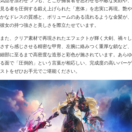
気品を漂わせつつも、どこか捕食者を思わせる不敵な笑顔や、
見る者を圧倒する鍛え上げられた「恵体」を忠実に再現。艶や
かなドレスの質感と、ボリュームのある流れるような金髪が、
彼女の持つ強さと美しさを際立たせています。
また、クリア素材で再現されたエフェクトが輝く大剣、禍々し
さすら感じさせる精密な甲冑、左腕に絡みつく重厚な鎖など、
細部に至るまで高密度な造形と彩色が施されています。あらゆ
る面で「圧倒的」という言葉が相応しい、完成度の高いバーゲ
ストをぜひお手元でご堪能ください。