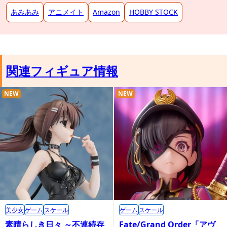
あみあみ
アニメイト
Amazon
HOBBY STOCK
関連フィギュア情報
NEW
NEW
美少女
ゲーム
スケール
ゲーム
スケール
素晴らしき日々 ～不連続存
Fate/Grand Order「アヴ