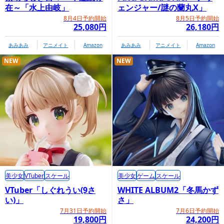
在～「水上由岐」
ェンジャー/謎の蘭丸X」
8月4日予約開始
8月5日予約開始
25,080円
26,180円
あみあみ
アニメイト
Amazon
あみあみ
アニメイト
Amazon
NEW
NEW
美少女
VTuber
スケール
美少女
ゲーム
スケール
VTuber「しぐれうい(9さ
WHITE ALBUM2「冬馬かず
い)」
さ」
7月31日予約開始
7月6日予約開始
19,800円
24,200円