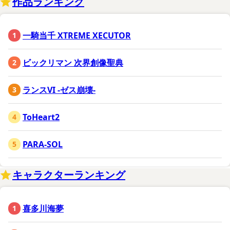
作品ランキング
一騎当千 XTREME XECUTOR
ビックリマン 次界創像聖典
ランスVI -ゼス崩壊-
ToHeart2
PARA-SOL
キャラクターランキング
喜多川海夢