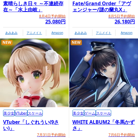
素晴らしき日々 ～不連続存
Fate/Grand Order「アヴ
在～「水上由岐」
ェンジャー/謎の蘭丸X」
8月4日予約開始
8月5日予約開始
25,080円
26,180円
あみあみ
アニメイト
Amazon
あみあみ
アニメイト
Amazon
NEW
NEW
美少女
VTuber
スケール
美少女
ゲーム
スケール
VTuber「しぐれうい(9さ
WHITE ALBUM2「冬馬かず
い)」
さ」
7月31日予約開始
7月6日予約開始