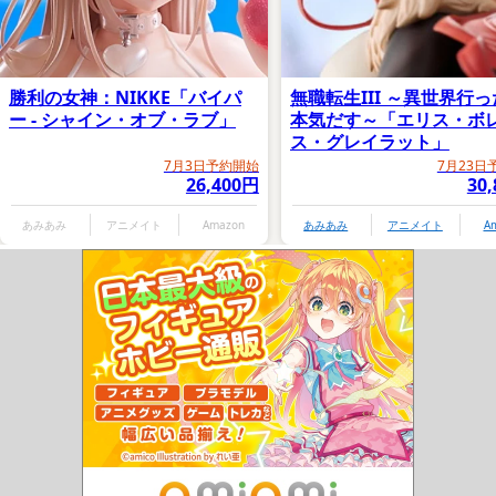
勝利の女神：NIKKE「バイパ
無職転生III ～異世界行
ー - シャイン・オブ・ラブ」
本気だす～「エリス・ボ
ス・グレイラット」
7月3日予約開始
7月23日
26,400円
30
あみあみ
アニメイト
Amazon
あみあみ
アニメイト
A