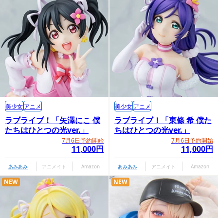
美少女
アニメ
美少女
アニメ
ラブライブ！「矢澤にこ 僕
ラブライブ！「東條 希 僕た
たちはひとつの光ver.」
ちはひとつの光ver.」
7月6日予約開始
7月6日予約開始
11,000円
11,000円
あみあみ
アニメイト
Amazon
あみあみ
アニメイト
Amazon
NEW
NEW