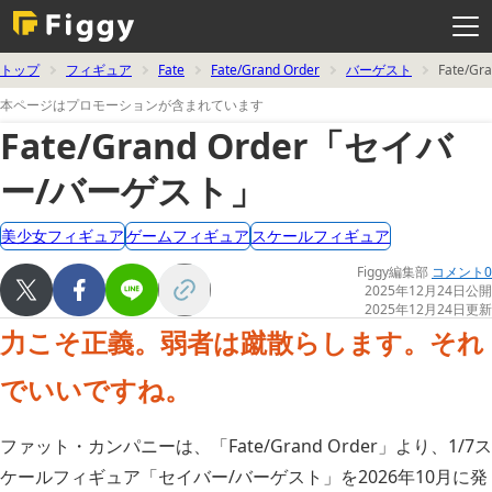
メ
ニ
ュ
ー
を
トップ
フィギュア
Fate
Fate/Grand Order
バーゲスト
Fate/
開
く
本ページはプロモーションが含まれています
Fate/Grand Order「セイバ
ー/バーゲスト」
美少女フィギュア
ゲームフィギュア
スケールフィギュア
Figgy編集部
コメント0
2025年12月24日公開
2025年12月24日更新
力こそ正義。弱者は蹴散らします。それ
でいいですね。
ファット・カンパニーは、「Fate/Grand Order」より、1/7ス
ケールフィギュア「セイバー/バーゲスト」を2026年10月に発