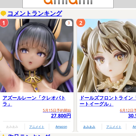
コメントランキング
1
2
3
アズールレーン「クレオパト
ドールズフロントライン
ラ」
ートイーグル」
5月15日予約開始
6月12日
27,800円
30
あみあみ
アニメイト
Amazon
あみあみ
アニメイト
A