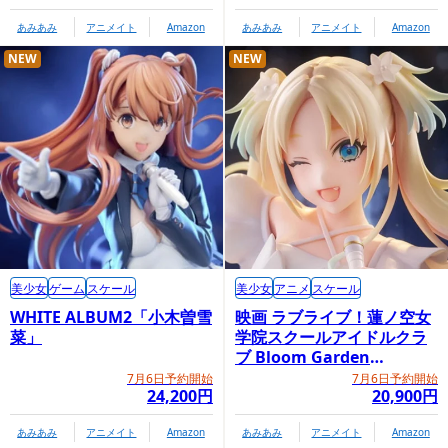
あみあみ
アニメイト
Amazon
あみあみ
アニメイト
Amazon
NEW
NEW
美少女
ゲーム
スケール
美少女
アニメ
スケール
WHITE ALBUM2「小木曽雪
映画 ラブライブ！蓮ノ空女
菜」
学院スクールアイドルクラ
ブ Bloom Garden
Party「大沢瑠璃乃」
7月6日予約開始
7月6日予約開始
24,200円
20,900円
あみあみ
アニメイト
Amazon
あみあみ
アニメイト
Amazon