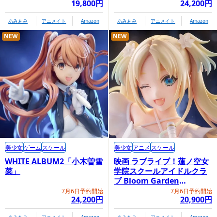
19,800円
24,200円
あみあみ
アニメイト
Amazon
あみあみ
アニメイト
Amazon
NEW
NEW
美少女
ゲーム
スケール
美少女
アニメ
スケール
WHITE ALBUM2「小木曽雪
映画 ラブライブ！蓮ノ空女
菜」
学院スクールアイドルクラ
ブ Bloom Garden
Party「大沢瑠璃乃」
7月6日予約開始
7月6日予約開始
24,200円
20,900円