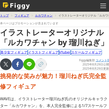
メ
ニ
ュ
ー
を
トップ
フィギュア
ルカワチャン
イラストレーターオリジナル「ルカワチ
開
く
本ページはプロモーションが含まれています
イラストレーターオリジナル
「ルカワチャン by 瑠川ねぎ」
美少女フィギュア
イラストフィギュア
VTuber
スケールフィギュア
Figgy編集部
コメント0
2025年8月29日公開
2025年8月29日更新
挑発的な笑みが魅力！瑠川ねぎ氏完全監
修フィギュア
WAVEは、イラストレーター瑠川ねぎ氏のオリジナルキャラク
ター「ルカワチャン」を、本人完全監修による1/7スケールフ