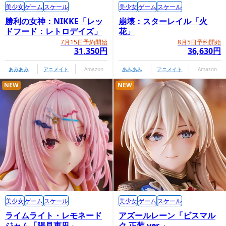
美少女
ゲーム
スケール
美少女
ゲーム
スケール
勝利の女神：NIKKE「レッ
崩壊：スターレイル「火
ドフード：レトロデイズ」
花」
7月15日予約開始
8月5日予約開始
31,350円
36,630円
あみあみ
アニメイト
Amazon
あみあみ
アニメイト
Amazon
NEW
NEW
美少女
ゲーム
スケール
美少女
ゲーム
スケール
ライムライト・レモネード
アズールレーン「ビスマル
ジャム「陽見恵凪」
ク 正装 ver.」