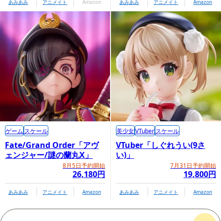
あみあみ
アニメイト
Amazon
あみあみ
アニメイト
Amazon
ゲーム
スケール
美少女
VTuber
スケール
Fate/Grand Order「アヴ
VTuber「しぐれうい(9さ
ェンジャー/謎の蘭丸X」
い)」
8月5日予約開始
7月31日予約開始
26,180円
19,800円
あみあみ
アニメイト
Amazon
あみあみ
アニメイト
Amazon