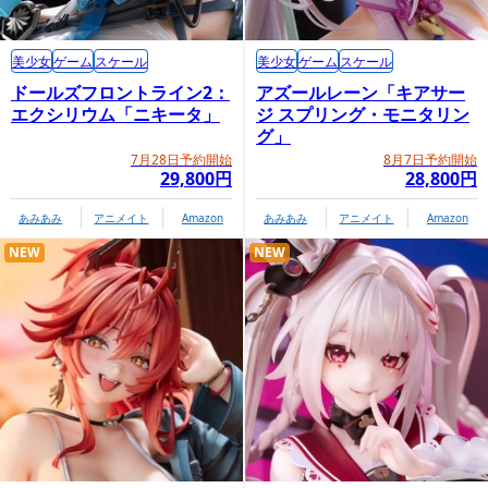
美少女
ゲーム
スケール
美少女
ゲーム
スケール
ドールズフロントライン2：
アズールレーン「キアサー
エクシリウム「ニキータ」
ジ スプリング・モニタリン
グ」
7月28日予約開始
8月7日予約開始
29,800円
28,800円
あみあみ
アニメイト
Amazon
あみあみ
アニメイト
Amazon
NEW
NEW