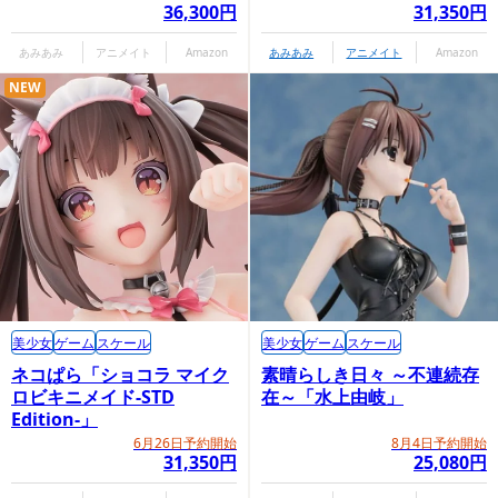
36,300円
31,350円
あみあみ
アニメイト
Amazon
あみあみ
アニメイト
Amazon
NEW
美少女
ゲーム
スケール
美少女
ゲーム
スケール
ネコぱら「ショコラ マイク
素晴らしき日々 ～不連続存
ロビキニメイド-STD
在～「水上由岐」
Edition-」
6月26日予約開始
8月4日予約開始
31,350円
25,080円