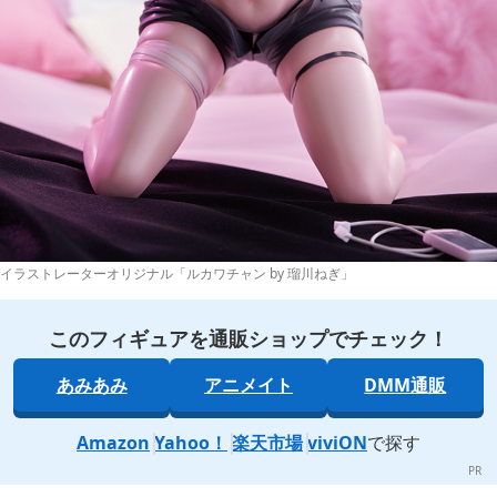
イラストレーターオリジナル「ルカワチャン by 瑠川ねぎ」
このフィギュアを通販ショップでチェック！
あみあみ
アニメイト
DMM通販
Amazon
Yahoo！
楽天市場
viviON
で探す