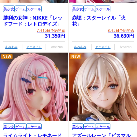
美少女
ゲーム
スケール
美少女
ゲーム
スケール
勝利の女神：NIKKE「レッ
崩壊：スターレイル「火
ドフード：レトロデイズ」
花」
7月15日予約開始
8月5日予約開始
31,350円
36,630円
あみあみ
アニメイト
Amazon
あみあみ
アニメイト
Amazon
NEW
NEW
美少女
ゲーム
スケール
美少女
ゲーム
スケール
ライムライト・レモネード
アズールレーン「ビスマル