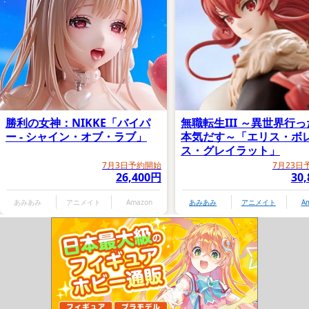
勝利の女神：NIKKE「バイパ
無職転生III ～異世界行
ー - シャイン・オブ・ラブ」
本気だす～「エリス・ボ
ス・グレイラット」
7月3日予約開始
7月23日
26,400円
30
あみあみ
アニメイト
Amazon
あみあみ
アニメイト
A