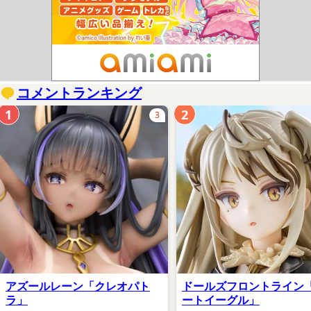
コメントランキング
1
2
3
アズールレーン「クレオパト
ドールズフロントライン
ラ」
ートイーグル」