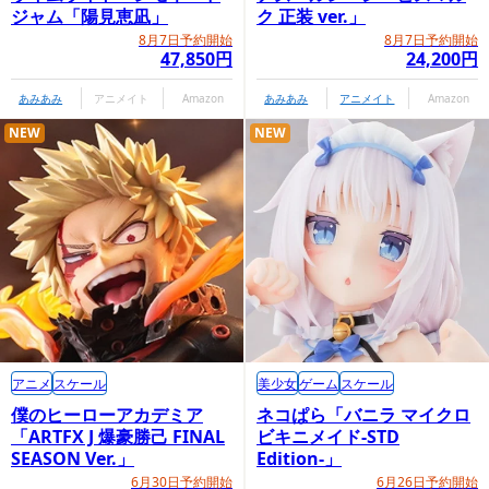
ジャム「陽見恵凪」
ク 正装 ver.」
8月7日予約開始
8月7日予約開始
47,850円
24,200円
あみあみ
アニメイト
Amazon
あみあみ
アニメイト
Amazon
NEW
NEW
アニメ
スケール
美少女
ゲーム
スケール
僕のヒーローアカデミア
ネコぱら「バニラ マイクロ
「ARTFX J 爆豪勝己 FINAL
ビキニメイド-STD
SEASON Ver.」
Edition-」
6月30日予約開始
6月26日予約開始