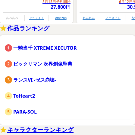
5月15日予約開始
6月12日
27,800円
30
あみあみ
アニメイト
Amazon
あみあみ
アニメイト
A
作品ランキング
一騎当千 XTREME XECUTOR
ビックリマン 次界創像聖典
ランスVI -ゼス崩壊-
ToHeart2
PARA-SOL
キャラクターランキング