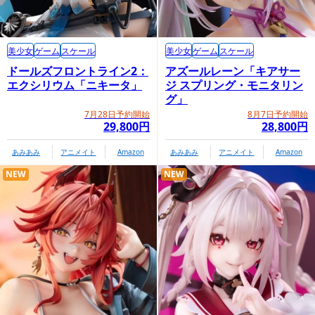
美少女
ゲーム
スケール
美少女
ゲーム
スケール
ドールズフロントライン2：
アズールレーン「キアサー
エクシリウム「ニキータ」
ジ スプリング・モニタリン
グ」
7月28日予約開始
8月7日予約開始
29,800円
28,800円
あみあみ
アニメイト
Amazon
あみあみ
アニメイト
Amazon
NEW
NEW