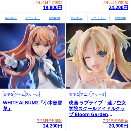
7月31日予約開始
7月6日予約開始
19,800円
24,200円
あみあみ
アニメイト
Amazon
あみあみ
アニメイト
Amazon
美少女
ゲーム
スケール
美少女
アニメ
スケール
WHITE ALBUM2「小木曽雪
映画 ラブライブ！蓮ノ空女
菜」
学院スクールアイドルクラ
ブ Bloom Garden
Party「大沢瑠璃乃」
7月6日予約開始
7月6日予約開始
24,200円
20,900円