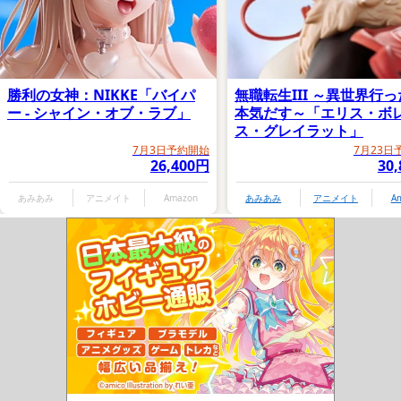
勝利の女神：NIKKE「バイパ
無職転生III ～異世界行
ー - シャイン・オブ・ラブ」
本気だす～「エリス・ボ
ス・グレイラット」
7月3日予約開始
7月23日
26,400円
30
あみあみ
アニメイト
Amazon
あみあみ
アニメイト
A