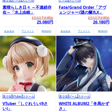
美少女
ゲーム
スケール
ゲーム
スケール
素晴らしき日々 ～不連続存
Fate/Grand Order「アヴ
在～「水上由岐」
ェンジャー/謎の蘭丸X」
8月4日予約開始
8月5日予約開始
25,080円
26,180円
あみあみ
アニメイト
Amazon
あみあみ
アニメイト
Amazon
美少女
VTuber
スケール
美少女
ゲーム
スケール
VTuber「しぐれうい(9さ
WHITE ALBUM2「冬馬かず
い)」
さ」