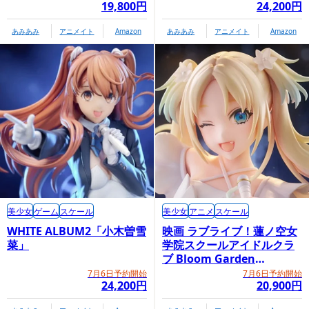
19,800円
24,200円
あみあみ
アニメイト
Amazon
あみあみ
アニメイト
Amazon
美少女
ゲーム
スケール
美少女
アニメ
スケール
WHITE ALBUM2「小木曽雪
映画 ラブライブ！蓮ノ空女
菜」
学院スクールアイドルクラ
ブ Bloom Garden
Party「大沢瑠璃乃」
7月6日予約開始
7月6日予約開始
24,200円
20,900円