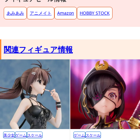
あみあみ
アニメイト
Amazon
HOBBY STOCK
プレミアムバンダイ限定特典：オリ
関連フィギュア情報
ジナルミニ座布団
美少女
ゲーム
スケール
ゲーム
スケール