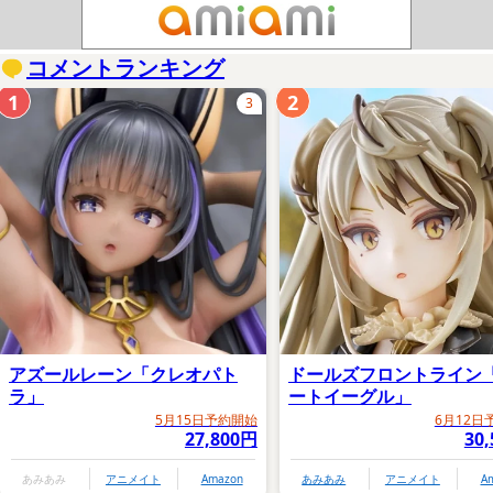
コメントランキング
1
2
3
アズールレーン「クレオパト
ドールズフロントライン
ラ」
ートイーグル」
5月15日予約開始
6月12日
27,800円
30
あみあみ
アニメイト
Amazon
あみあみ
アニメイト
A