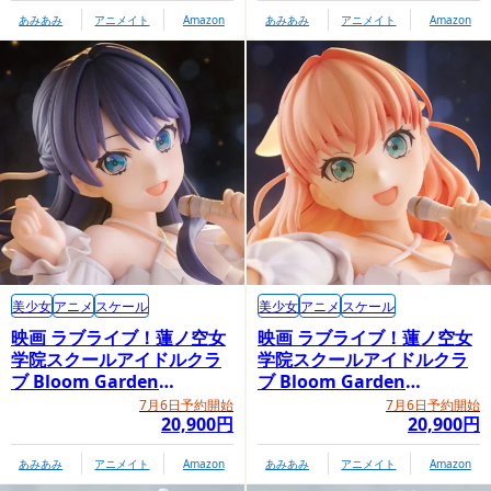
あみあみ
アニメイト
Amazon
あみあみ
アニメイト
Amazon
美少女
アニメ
スケール
美少女
アニメ
スケール
映画 ラブライブ！蓮ノ空女
映画 ラブライブ！蓮ノ空女
学院スクールアイドルクラ
学院スクールアイドルクラ
ブ Bloom Garden
ブ Bloom Garden
Party「村野さやか」
Party「日野下花帆」
7月6日予約開始
7月6日予約開始
20,900円
20,900円
あみあみ
アニメイト
Amazon
あみあみ
アニメイト
Amazon