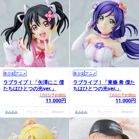
美少女
アニメ
美少女
アニメ
ラブライブ！「矢澤にこ 僕
ラブライブ！「東條 希 僕た
たちはひとつの光ver.」
ちはひとつの光ver.」
7月6日予約開始
7月6日予約開始
11,000円
11,000円
あみあみ
アニメイト
Amazon
あみあみ
アニメイト
Amazon