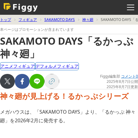
メ
ニ
ュ
ー
を
トップ
フィギュア
SAKAMOTO DAYS
神々廻
SAKAMOTO DAY
開
く
本ページはプロモーションが含まれています
SAKAMOTO DAYS「るかっぷ
神々廻」
アニメフィギュア
デフォルメフィギュア
Figgy編集部
コメント0
2025年8月7日公開
2025年8月7日更新
神々廻が見上げる！るかっぷシリーズ
メガハウスは、「SAKAMOTO DAYS」より、「るかっぷ 神々
廻」を2026年2月に発売する。