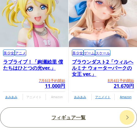
美少女
アニメ
美少女
ゲーム
スケール
ラブライブ！「絢瀬絵里 僕
ブラウンダスト2「ウィルヘ
たちはひとつの光ver.」
ルミナ ウォーターパークの
女王 ver.」
7月6日予約開始
8月4日予約開始
11,000円
21,670円
あみあみ
アニメイト
Amazon
あみあみ
アニメイト
Amazon
フィギュア一覧