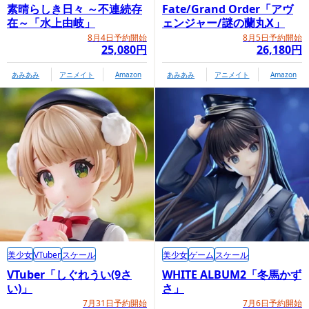
素晴らしき日々 ～不連続存
Fate/Grand Order「アヴ
在～「水上由岐」
ェンジャー/謎の蘭丸X」
8月4日予約開始
8月5日予約開始
25,080円
26,180円
あみあみ
アニメイト
Amazon
あみあみ
アニメイト
Amazon
商品情報ページ
https://www.megahobby.jp/products/item/5325/
プレミアムバンダイ内商品購入ページ（セット・
オリジナルミニ座布団付き）
美少女
VTuber
スケール
美少女
ゲーム
スケール
VTuber「しぐれうい(9さ
WHITE ALBUM2「冬馬かず
い)」
さ」
7月31日予約開始
7月6日予約開始