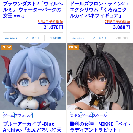
ブラウンダスト2「ウィルヘ
ドールズフロントライン2：
ルミナ ウォーターパークの
エクシリウム「くろねこク
女王 ver.」
ルカイ バネフィギュア」
8月4日予約開始
7月8日予約開始
21,670円
3,080円
あみあみ
アニメイト
Amazon
あみあみ
アニメイト
Amazon
NEW
NEW
ゲーム
デフォルメ
美少女
ゲーム
スケール
ブルーアーカイブ -Blue
勝利の女神：NIKKE「ベイ -
Archive-「ねんどろいど 天
ラディアントラビット」