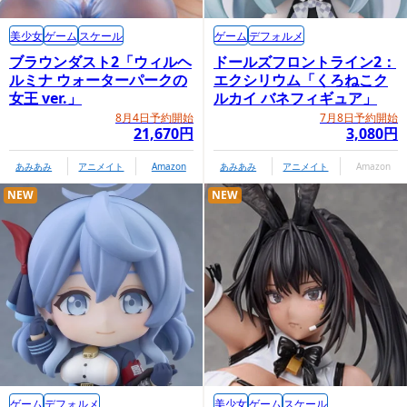
美少女
ゲーム
スケール
ゲーム
デフォルメ
ブラウンダスト2「ウィルヘ
ドールズフロントライン2：
ルミナ ウォーターパークの
エクシリウム「くろねこク
女王 ver.」
ルカイ バネフィギュア」
8月4日予約開始
7月8日予約開始
21,670円
3,080円
あみあみ
アニメイト
Amazon
あみあみ
アニメイト
Amazon
NEW
NEW
ゲーム
デフォルメ
美少女
ゲーム
スケール