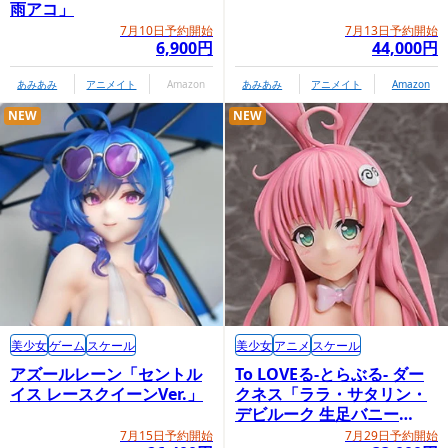
雨アコ」
7月10日予約開始
7月13日予約開始
6,900円
44,000円
あみあみ
アニメイト
Amazon
あみあみ
アニメイト
Amazon
NEW
NEW
プレミアムバンダイ限定特典：オリ
ジナルミニ座布団
美少女
ゲーム
スケール
美少女
アニメ
スケール
アズールレーン「セントル
To LOVEる-とらぶる- ダー
イス レースクイーンVer.」
クネス「ララ・サタリン・
デビルーク 生足バニー
Ver.」
7月15日予約開始
7月29日予約開始