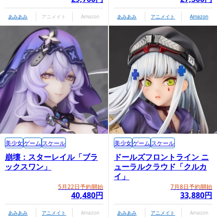
あみあみ
アニメイト
Amazon
あみあみ
アニメイト
Amazon
美少女
ゲーム
スケール
美少女
ゲーム
スケール
崩壊：スターレイル「ブラ
ドールズフロントライン ニ
ックスワン」
ューラルクラウド「クルカ
イ」
5月22日予約開始
7月8日予約開始
40,480円
33,880円
あみあみ
アニメイト
Amazon
あみあみ
アニメイト
Amazon