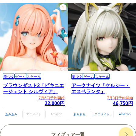
1
美少女
ゲーム
スケール
美少女
ゲーム
スケール
ブラウンダスト2「ビキニエ
アークナイツ「ケルシー・
ージェント シルヴィア」
エスペランタ」
7月6日予約開始
7月3日予約開始
22,000円
46,750円
あみあみ
アニメイト
Amazon
あみあみ
アニメイト
Amazon
フィギュア一覧