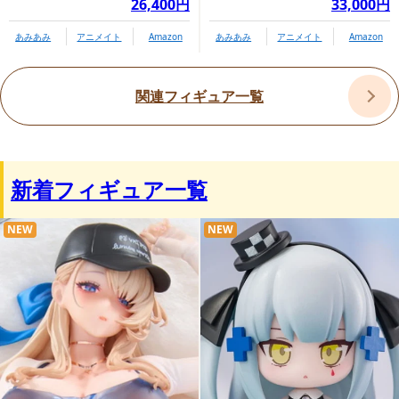
26,400円
33,000円
あみあみ
アニメイト
Amazon
あみあみ
アニメイト
Amazon
関連フィギュア一覧
新着フィギュア一覧
NEW
NEW
商品情報ページ
https://www.megahobby.jp/products/item/5320/
プレミアムバンダイ内商品購入ページ（セット・
オリジナルミニ座布団付き）