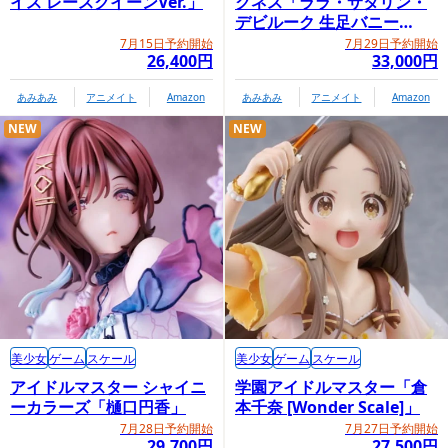
イス レースクイーンVer.」
クネス「ララ・サタリン・
デビルーク 生足バニー
Ver.」
7月15日予約開始
7月29日予約開始
26,400円
33,000円
あみあみ
アニメイト
Amazon
あみあみ
アニメイト
Amazon
NEW
NEW
美少女
ゲーム
スケール
美少女
ゲーム
スケール
アイドルマスター シャイニ
学園アイドルマスター「倉
ーカラーズ「樋口円香」
本千奈 [Wonder Scale]」
7月28日予約開始
7月27日予約開始
29,700円
27,500円