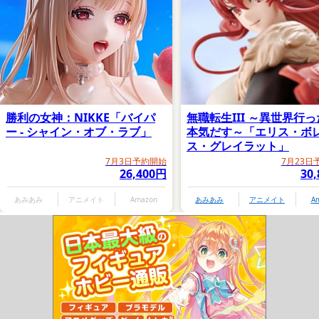
勝利の女神：NIKKE「バイパ
無職転生III ～異世界行
ー - シャイン・オブ・ラブ」
本気だす～「エリス・ボ
ス・グレイラット」
7月3日予約開始
7月23日
26,400円
30
あみあみ
アニメイト
Amazon
あみあみ
アニメイト
A