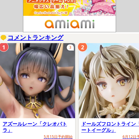
コメントランキング
1
2
3
アズールレーン「クレオパト
ドールズフロントライン
ラ」
ートイーグル」
5月15日予約開始
6月12日