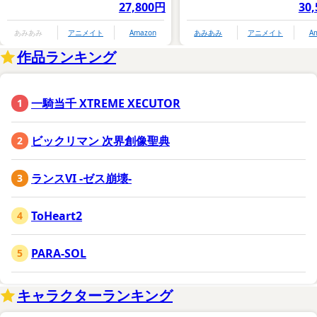
27,800円
30
あみあみ
アニメイト
Amazon
あみあみ
アニメイト
A
作品ランキング
一騎当千 XTREME XECUTOR
ビックリマン 次界創像聖典
ランスVI -ゼス崩壊-
ToHeart2
PARA-SOL
キャラクターランキング