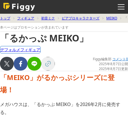
メ
ニ
ュ
ー
を
トップ
フィギュア
初音ミク
ピアプロキャラクターズ
MEIKO
「
開
く
本ページはプロモーションが含まれています
「るかっぷ MEIKO」
デフォルメフィギュア
Figgy編集部
コメント0
2025年8月7日公開
2025年8月7日更新
「MEIKO」がるかっぷシリーズに登
場！
メガハウスは、「るかっぷ MEIKO」を2026年2月に発売す
る。