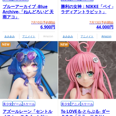
ブルーアーカイブ -Blue
勝利の女神：NIKKE「ベイ -
Archive-「ねんどろいど 天
ラディアントラビット」
雨アコ」
7月10日予約開始
7月13日予約開始
6,900円
44,000円
あみあみ
アニメイト
Amazon
あみあみ
アニメイト
Amazon
NEW
NEW
美少女
ゲーム
スケール
美少女
アニメ
スケール
アズールレーン「セントル
To LOVEる-とらぶる- ダー