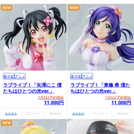
NEW
NEW
美少女
アニメ
美少女
アニメ
ラブライブ！「矢澤にこ 僕
ラブライブ！「東條 希 僕た
たちはひとつの光ver.」
ちはひとつの光ver.」
7月6日予約開始
7月6日予約開始
11,000円
11,000円
あみあみ
アニメイト
Amazon
あみあみ
アニメイト
Amazon
NEW