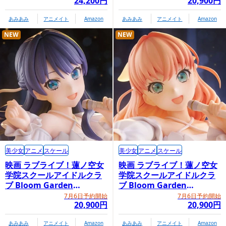
24,200円
20,900円
あみあみ
アニメイト
Amazon
あみあみ
アニメイト
Amazon
NEW
NEW
美少女
アニメ
スケール
美少女
アニメ
スケール
映画 ラブライブ！蓮ノ空女
映画 ラブライブ！蓮ノ空女
学院スクールアイドルクラ
学院スクールアイドルクラ
ブ Bloom Garden
ブ Bloom Garden
Party「村野さやか」
Party「日野下花帆」
7月6日予約開始
7月6日予約開始
20,900円
20,900円
あみあみ
アニメイト
Amazon
あみあみ
アニメイト
Amazon