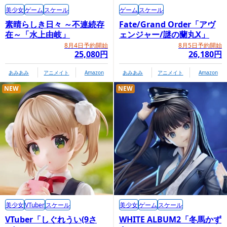
美少女
ゲーム
スケール
ゲーム
スケール
素晴らしき日々 ～不連続存
Fate/Grand Order「アヴ
在～「水上由岐」
ェンジャー/謎の蘭丸X」
8月4日予約開始
8月5日予約開始
25,080円
26,180円
あみあみ
アニメイト
Amazon
あみあみ
アニメイト
Amazon
NEW
NEW
商品情報ページ
https://www.megahobby.jp/products/item/5319/
美少女
VTuber
スケール
美少女
ゲーム
スケール
プレミアムバンダイ内商品購入ページ（セット・
VTuber「しぐれうい(9さ
WHITE ALBUM2「冬馬かず
オリジナルミニ座布団付き）