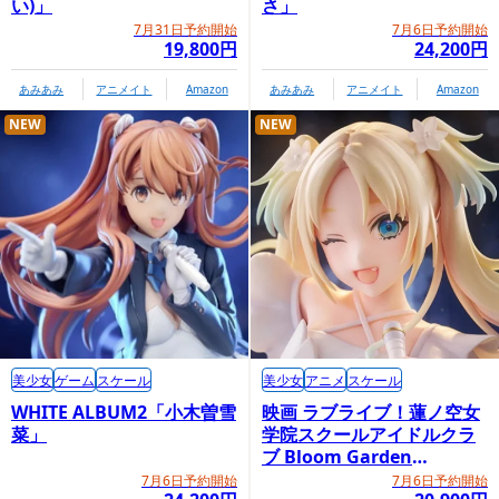
い)」
さ」
7月31日予約開始
7月6日予約開始
19,800円
24,200円
あみあみ
アニメイト
Amazon
あみあみ
アニメイト
Amazon
NEW
NEW
美少女
ゲーム
スケール
美少女
アニメ
スケール
WHITE ALBUM2「小木曽雪
映画 ラブライブ！蓮ノ空女
菜」
学院スクールアイドルクラ
ブ Bloom Garden
Party「大沢瑠璃乃」
7月6日予約開始
7月6日予約開始