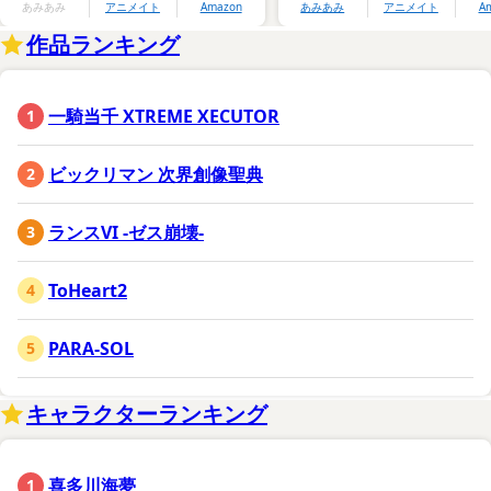
あみあみ
アニメイト
Amazon
あみあみ
アニメイト
A
作品ランキング
一騎当千 XTREME XECUTOR
ビックリマン 次界創像聖典
ランスVI -ゼス崩壊-
ToHeart2
PARA-SOL
キャラクターランキング
喜多川海夢