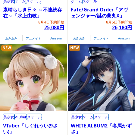
美少女
ゲーム
スケール
ゲーム
スケール
素晴らしき日々 ～不連続存
Fate/Grand Order「アヴ
在～「水上由岐」
ェンジャー/謎の蘭丸X」
8月4日予約開始
8月5日予約開始
25,080円
26,180円
あみあみ
アニメイト
Amazon
あみあみ
アニメイト
Amazon
NEW
NEW
美少女
VTuber
スケール
美少女
ゲーム
スケール
VTuber「しぐれうい(9さ
WHITE ALBUM2「冬馬かず
い)」
さ」