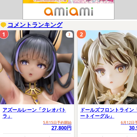
コメントランキング
1
2
3
アズールレーン「クレオパト
ドールズフロントライン
ラ」
ートイーグル」
5月15日予約開始
6月12日
27,800円
30