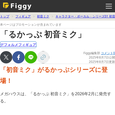
メ
ニ
ュ
ー
を
トップ
フィギュア
初音ミク
キャラクター・ボーカル・シリーズ01 初
開
く
本ページはプロモーションが含まれています
「るかっぷ 初音ミク」
デフォルメフィギュア
Figgy編集部
コメント0
2025年8月7日公開
2025年8月7日更新
「初音ミク」がるかっぷシリーズに登
場！
メガハウスは、「るかっぷ 初音ミク」を2026年2月に発売す
る。