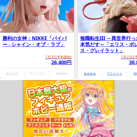
勝利の女神：NIKKE「バイパ
無職転生III ～異世界行
ー - シャイン・オブ・ラブ」
本気だす～「エリス・ボ
ス・グレイラット」
7月3日予約開始
7月23日
26,400円
30
あみあみ
アニメイト
Amazon
あみあみ
アニメイト
A