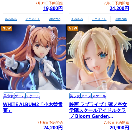
7月31日予約開始
7月6日予約開始
19,800円
24,200円
あみあみ
アニメイト
Amazon
あみあみ
アニメイト
Amazon
NEW
NEW
美少女
ゲーム
スケール
美少女
アニメ
スケール
WHITE ALBUM2「小木曽雪
映画 ラブライブ！蓮ノ空女
菜」
学院スクールアイドルクラ
ブ Bloom Garden
Party「大沢瑠璃乃」
7月6日予約開始
7月6日予約開始
24,200円
20,900円