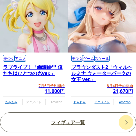
美少女
アニメ
美少女
ゲーム
スケール
ラブライブ！「絢瀬絵里 僕
ブラウンダスト2「ウィルヘ
たちはひとつの光ver.」
ルミナ ウォーターパークの
女王 ver.」
7月6日予約開始
8月4日予約開始
11,000円
21,670円
あみあみ
アニメイト
Amazon
あみあみ
アニメイト
Amazon
フィギュア一覧