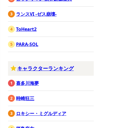
ランスVI -ゼス崩壊-
ToHeart2
PARA-SOL
キャラクターランキング
喜多川海夢
時崎狂三
ロキシー・ミグルディア