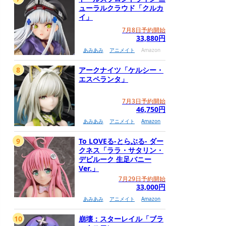
ューラルクラウド「クルカ
イ」
7月8日予約開始
33,880円
あみあみ
アニメイト
Amazon
8
アークナイツ「ケルシー・
エスペランタ」
7月3日予約開始
46,750円
あみあみ
アニメイト
Amazon
9
To LOVEる-とらぶる- ダー
クネス「ララ・サタリン・
デビルーク 生足バニー
Ver.」
7月29日予約開始
33,000円
あみあみ
アニメイト
Amazon
10
崩壊：スターレイル「ブラ