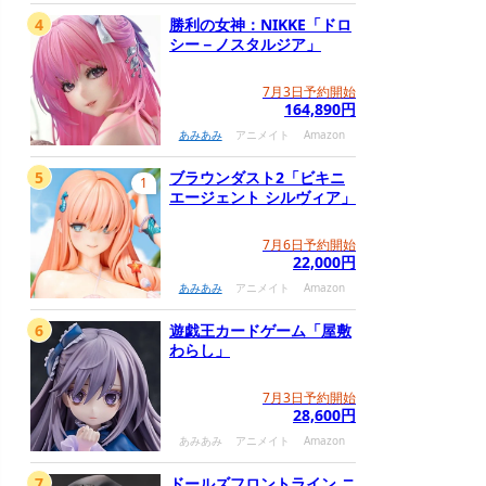
4
勝利の女神：NIKKE「ドロ
シー－ノスタルジア」
7月3日予約開始
164,890円
あみあみ
アニメイト
Amazon
5
ブラウンダスト2「ビキニ
1
エージェント シルヴィア」
7月6日予約開始
22,000円
あみあみ
アニメイト
Amazon
6
遊戯王カードゲーム「屋敷
わらし」
7月3日予約開始
28,600円
あみあみ
アニメイト
Amazon
7
ドールズフロントライン ニ