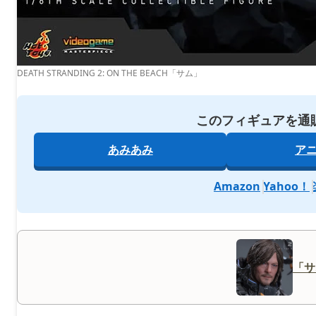
DEATH STRANDING 2: ON THE BEACH「サム」
このフィギュアを通
あみあみ
ア
Amazon
Yahoo！
「サ