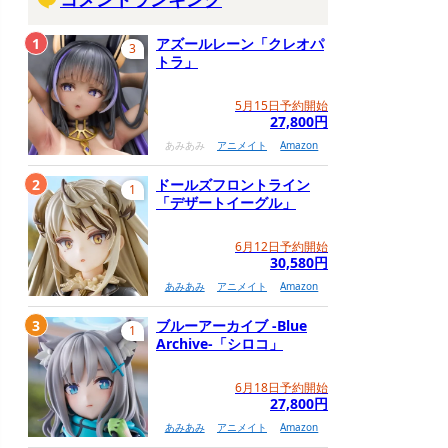
1
アズールレーン「クレオパ
3
トラ」
5月15日予約開始
27,800円
あみあみ
アニメイト
Amazon
2
ドールズフロントライン
1
「デザートイーグル」
6月12日予約開始
30,580円
あみあみ
アニメイト
Amazon
3
ブルーアーカイブ -Blue
1
Archive-「シロコ」
6月18日予約開始
27,800円
あみあみ
アニメイト
Amazon