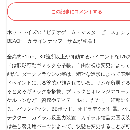
この記事にコメントする
ホットトイズの「ビデオゲーム・マスターピース」シリーズに、ゲ
BEACH」がラインナップ。サムが登場！
全高約31cm、30箇所以上が可動するハイエンドな1
ドは眼球可動ギミックを搭載。自由な視線変更によっ
能だ。ダークブラウンの髪は、精巧な造形によって表
ドペイントによる塗装が施されている。サムが所属する跳ね
ると光るギミックを搭載。ブラックとオレンジのユー
ケルトンなど、質感やディテールにこだわり、細部に
る、バックパック、BBポッド、オドラデクが付属。バ
テクター、カイラル反重力装置、カイラル結晶の回収装
は差し替え用パーツによって、状態を変更することが