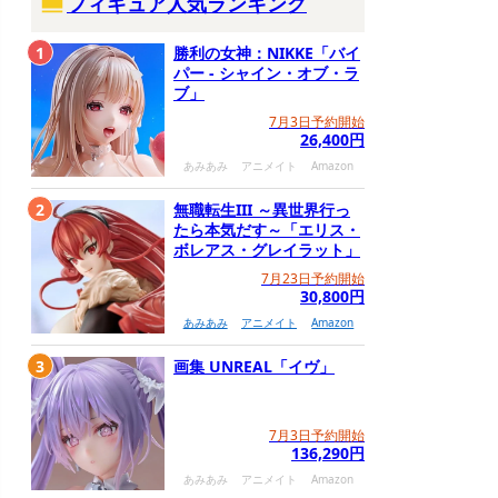
フィギュア人気ランキング
1
勝利の女神：NIKKE「バイ
パー - シャイン・オブ・ラ
ブ」
7月3日予約開始
26,400円
あみあみ
アニメイト
Amazon
2
無職転生III ～異世界行っ
たら本気だす～「エリス・
ボレアス・グレイラット」
7月23日予約開始
30,800円
あみあみ
アニメイト
Amazon
3
画集 UNREAL「イヴ」
7月3日予約開始
136,290円
あみあみ
アニメイト
Amazon