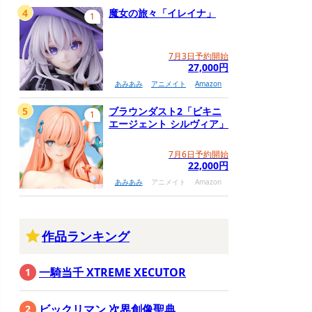
4
魔女の旅々「イレイナ」
1
7月3日予約開始
27,000円
あみあみ
アニメイト
Amazon
5
ブラウンダスト2「ビキニ
1
エージェント シルヴィア」
7月6日予約開始
22,000円
あみあみ
アニメイト
Amazon
作品ランキング
一騎当千 XTREME XECUTOR
ビックリマン 次界創像聖典