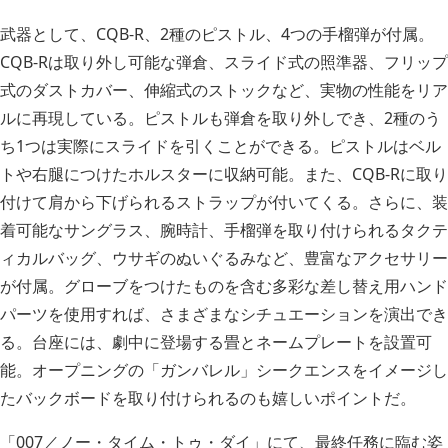
武器として、CQB-R、2種のピストル、4つの手榴弾が付属。
CQB-Rは取り外し可能な弾倉、スライド式の照準器、フリップ
式のダストカバー、伸縮式のストックなど、実物の性能をリア
ルに再現している。ピストルも弾倉を取り外しでき、2種のう
ち1つは実際にスライドを引くことができる。ピストルはベル
トや右腿につけたホルスターに収納可能。また、CQB-Rに取り
付けて肩から下げられるストラップが付いてくる。さらに、装
着可能なサングラス、腕時計、手榴弾を取り付けられるタクテ
ィカルバッグ、ウサギのぬいぐるみなど、豊富なアクセサリー
が付属。グローブをつけたものを含む多彩な差し替え用ハンド
パーツを使用すれば、さまざまなシチュエーションを演出でき
る。台座には、劇中に登場する畳とネームプレートを設置可
能。オープニングの「ガンバレル」シークエンスをイメージし
たバックボードを取り付けられるのも嬉しいポイントだ。
「007／ノー・タイム・トゥ・ダイ」にて、最終任務に臨む姿