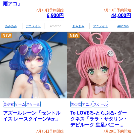
雨アコ」
7月10日予約開始
7月13日予約開始
6,900円
44,000円
あみあみ
アニメイト
Amazon
あみあみ
アニメイト
Amazon
NEW
NEW
美少女
ゲーム
スケール
美少女
アニメ
スケール
アズールレーン「セントル
To LOVEる-とらぶる- ダー
イス レースクイーンVer.」
クネス「ララ・サタリン・
デビルーク 生足バニー
Ver.」
7月15日予約開始
7月29日予約開始