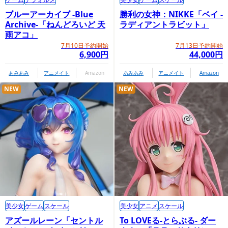
ブルーアーカイブ -Blue
勝利の女神：NIKKE「ベイ -
Archive-「ねんどろいど 天
ラディアントラビット」
雨アコ」
7月10日予約開始
7月13日予約開始
6,900円
44,000円
あみあみ
アニメイト
Amazon
あみあみ
アニメイト
Amazon
NEW
NEW
美少女
ゲーム
スケール
美少女
アニメ
スケール
アズールレーン「セントル
To LOVEる-とらぶる- ダー