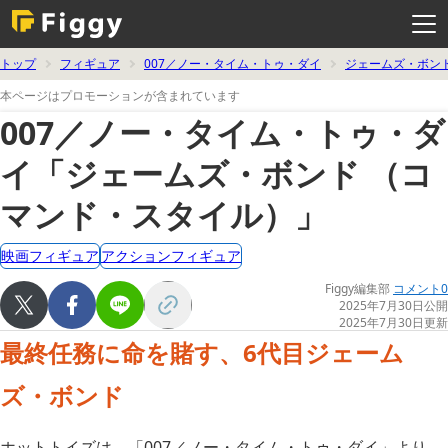
メ
ニ
ュ
ー
を
トップ
フィギュア
007／ノー・タイム・トゥ・ダイ
ジェームズ・ボン
開
く
本ページはプロモーションが含まれています
007／ノー・タイム・トゥ・ダ
イ「ジェームズ・ボンド （コ
マンド・スタイル）」
映画フィギュア
アクションフィギュア
Figgy編集部
コメント0
2025年7月30日公開
2025年7月30日更新
最終任務に命を賭す、6代目ジェーム
ズ・ボンド
ホットトイズは、「007／ノー・タイム・トゥ・ダイ」より、