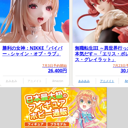
勝利の女神：NIKKE「バイパ
無職転生III ～異世界行
ー - シャイン・オブ・ラブ」
本気だす～「エリス・ボ
ス・グレイラット」
7月3日予約開始
7月23日
26,400円
30
あみあみ
アニメイト
Amazon
あみあみ
アニメイト
A