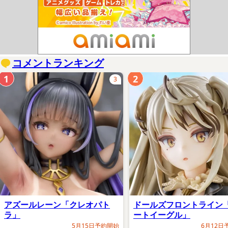
コメントランキング
1
2
3
アズールレーン「クレオパト
ドールズフロントライン
ラ」
ートイーグル」
5月15日予約開始
6月12日