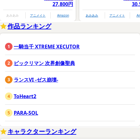
27,800円
30
あみあみ
アニメイト
Amazon
あみあみ
アニメイト
A
作品ランキング
一騎当千 XTREME XECUTOR
ビックリマン 次界創像聖典
ランスVI -ゼス崩壊-
ToHeart2
PARA-SOL
キャラクターランキング