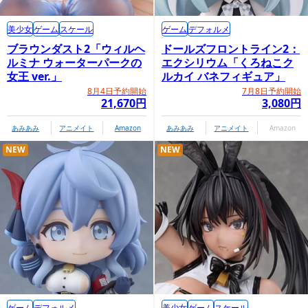
美少女
ゲーム
スケール
ゲーム
デフォルメ
ブラウンダスト2「ウィルヘ
ドールズフロントライン2：
ルミナ ウォーターパークの
エクシリウム「くろねこク
女王 ver.」
ルカイ バネフィギュア」
8月4日予約開始
7月8日予約開始
21,670円
3,080円
あみあみ
アニメイト
Amazon
あみあみ
アニメイト
Amazon
NEW
NEW
ゲーム
デフォルメ
美少女
ゲーム
スケール