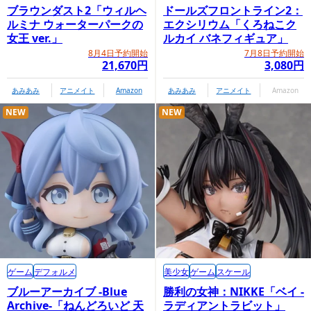
ブラウンダスト2「ウィルヘ
ドールズフロントライン2：
ルミナ ウォーターパークの
エクシリウム「くろねこク
女王 ver.」
ルカイ バネフィギュア」
8月4日予約開始
7月8日予約開始
21,670円
3,080円
あみあみ
アニメイト
Amazon
あみあみ
アニメイト
Amazon
NEW
NEW
ゲーム
デフォルメ
美少女
ゲーム
スケール
ブルーアーカイブ -Blue
勝利の女神：NIKKE「ベイ -
Archive-「ねんどろいど 天
ラディアントラビット」