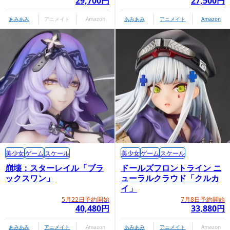
29,700円
27,500円
あみあみ
アニメイト
Amazon
あみあみ
アニメイト
Amazon
美少女
ゲーム
スケール
美少女
ゲーム
スケール
崩壊：スターレイル「ブラ
ドールズフロントライン ニ
ックスワン」
ューラルクラウド「クルカ
イ」
5月22日予約開始
7月8日予約開始
40,480円
33,880円
あみあみ
アニメイト
Amazon
あみあみ
アニメイト
Amazon