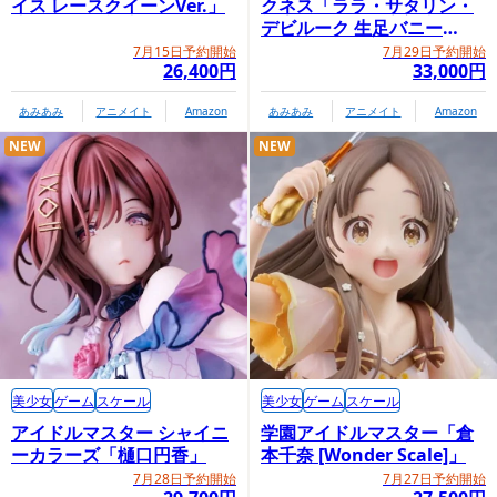
イス レースクイーンVer.」
クネス「ララ・サタリン・
デビルーク 生足バニー
Ver.」
7月15日予約開始
7月29日予約開始
26,400円
33,000円
あみあみ
アニメイト
Amazon
あみあみ
アニメイト
Amazon
NEW
NEW
美少女
ゲーム
スケール
美少女
ゲーム
スケール
アイドルマスター シャイニ
学園アイドルマスター「倉
ーカラーズ「樋口円香」
本千奈 [Wonder Scale]」
7月28日予約開始
7月27日予約開始