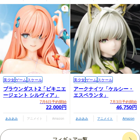
1
美少女
ゲーム
スケール
美少女
ゲーム
スケール
ブラウンダスト2「ビキニエ
アークナイツ「ケルシー・
ージェント シルヴィア」
エスペランタ」
7月6日予約開始
7月3日予約開始
22,000円
46,750円
あみあみ
アニメイト
Amazon
あみあみ
アニメイト
Amazon
フィギュア一覧