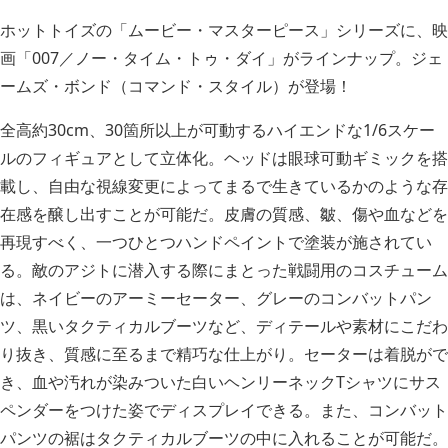
ホットトイズの「ムービー・マスターピース」シリーズに、映
画「007／ノー・タイム・トゥ・ダイ」がラインナップ。ジェ
ームズ・ボンド（コマンド・スタイル）が登場！
全高約30cm、30箇所以上が可動するハイエンドな1/6スケー
ルのフィギュアとして立体化。ヘッドは眼球可動ギミックを搭
載し、自由な視線変更によってまるで生きているかのような存
在感を醸し出すことが可能だ。皮膚の質感、皺、傷や血などを
再現すべく、一つひとつハンドペイントで塗装が施されてい
る。敵のアジトに潜入する際にまとった戦闘用のコスチューム
は、ネイビーのアーミーセーター、グレーのコンバットパン
ツ、黒いタクティカルブーツなど、ディテールや素材にこだわ
り抜き、質感に至るまで精巧な仕上がり。セーターは着脱がで
き、血や汚れが染みついた白いヘンリーネックTシャツにサス
ペンダーをつけた姿でディスプレイできる。また、コンバット
パンツの裾はタクティカルブーツの中に入れることが可能だ。