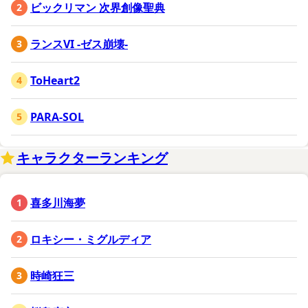
ビックリマン 次界創像聖典
ランスVI -ゼス崩壊-
ToHeart2
PARA-SOL
キャラクターランキング
喜多川海夢
ロキシー・ミグルディア
時崎狂三