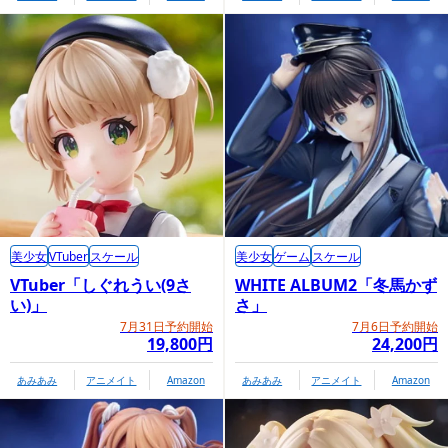
美少女
VTuber
スケール
美少女
ゲーム
スケール
VTuber「しぐれうい(9さ
WHITE ALBUM2「冬馬かず
い)」
さ」
7月31日予約開始
7月6日予約開始
19,800円
24,200円
あみあみ
アニメイト
Amazon
あみあみ
アニメイト
Amazon