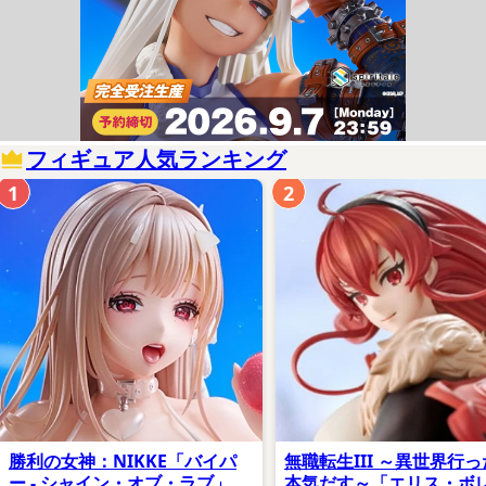
フィギュア人気ランキング
1
2
勝利の女神：NIKKE「バイパ
無職転生III ～異世界行
ー - シャイン・オブ・ラブ」
本気だす～「エリス・ボ