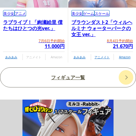
美少女
アニメ
美少女
ゲーム
スケール
ラブライブ！「絢瀬絵里 僕
ブラウンダスト2「ウィルヘ
たちはひとつの光ver.」
ルミナ ウォーターパークの
女王 ver.」
7月6日予約開始
8月4日予約開始
11,000円
21,670円
あみあみ
アニメイト
Amazon
あみあみ
アニメイト
Amazon
フィギュア一覧