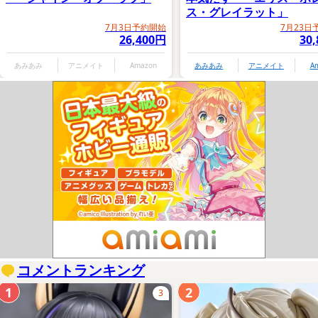
ス・グレイラット」
7月3日予約開始
7月23日
26,400円
30
あみあみ
アニメイト
Amazon
あみあみ
アニメイト
A
コメントランキング
1
2
3