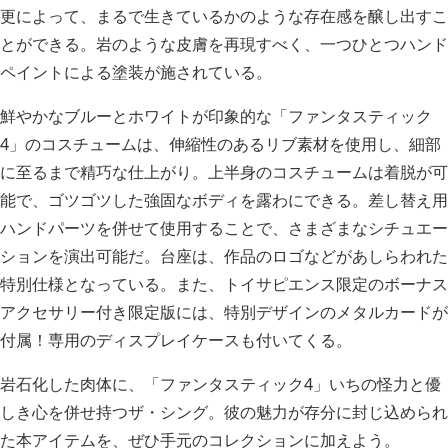
更によって、まるで生きているかのような存在感を醸し出すこ
とができる。岩のような皮膚を再現すべく、一つひとつハンド
ペイントによる塗装が施されている。
鮮やかなブルーとホワイトが印象的な「ファンタスティック
4」のコスチュームは、伸縮性のあるリブ素材を使用し、細部
に至るまで精巧な仕上がり。上半身のコスチュームは着脱が可
能で、ゴツゴツした強固なボディを露わにできる。差し替え用
ハンドパーツを併せて使用することで、さまざまなシチュエー
ションを演出可能だ。台座は、作品のロゴなどがあしらわれた
特別仕様となっている。また、トイサピエンス限定のボーナス
アクセサリー付き限定版には、特別デザインのメタルカードが
付属！専用のディスプレイケースも付いてくる。
岩石化した肉体に、「ファンタスティック4」いちの怪力と優
しき心を併せ持つザ・シング。彼の魅力が存分に封じ込められ
た本アイテムを、ぜひ手元のコレクションに加えよう。