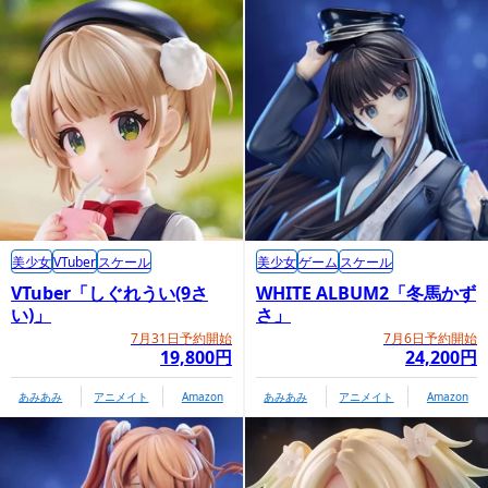
美少女
VTuber
スケール
美少女
ゲーム
スケール
VTuber「しぐれうい(9さ
WHITE ALBUM2「冬馬かず
い)」
さ」
7月31日予約開始
7月6日予約開始
19,800円
24,200円
あみあみ
アニメイト
Amazon
あみあみ
アニメイト
Amazon