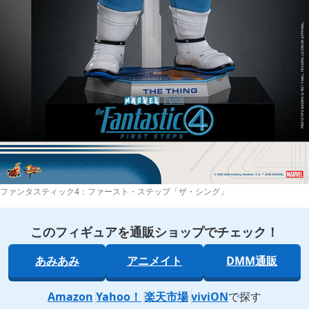
ファンタスティック4：ファースト・ステップ「ザ・シング」
このフィギュアを通販ショップでチェック！
あみあみ
アニメイト
DMM通販
Amazon
Yahoo！
楽天市場
viviON
で探す