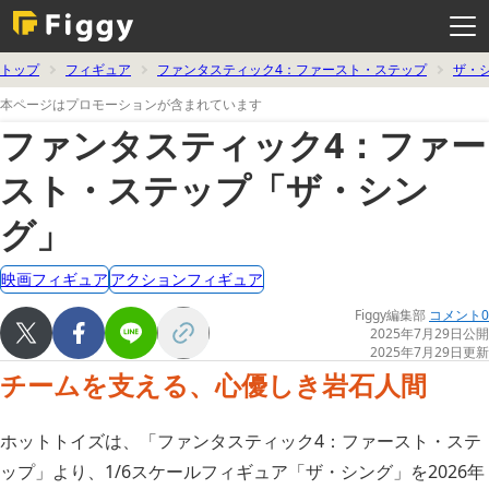
メ
ニ
ュ
ー
を
トップ
フィギュア
ファンタスティック4：ファースト・ステップ
ザ・
開
く
本ページはプロモーションが含まれています
ファンタスティック4：ファー
スト・ステップ「ザ・シン
グ」
映画フィギュア
アクションフィギュア
Figgy編集部
コメント0
2025年7月29日公開
2025年7月29日更新
チームを支える、心優しき岩石人間
ホットトイズは、「ファンタスティック4：ファースト・ステ
ップ」より、1/6スケールフィギュア「ザ・シング」を2026年