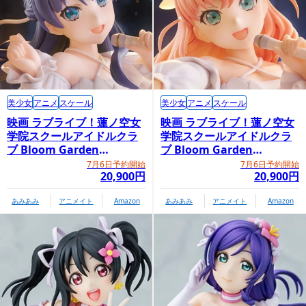
美少女
アニメ
スケール
美少女
アニメ
スケール
映画 ラブライブ！蓮ノ空女
映画 ラブライブ！蓮ノ空女
学院スクールアイドルクラ
学院スクールアイドルクラ
ブ Bloom Garden
ブ Bloom Garden
Party「村野さやか」
Party「日野下花帆」
7月6日予約開始
7月6日予約開始
20,900円
20,900円
あみあみ
アニメイト
Amazon
あみあみ
アニメイト
Amazon