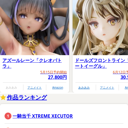
アズールレーン「クレオパト
ドールズフロントライン
ラ」
ートイーグル」
5月15日予約開始
6月12日
27,800円
30
あみあみ
アニメイト
Amazon
あみあみ
アニメイト
A
作品ランキング
一騎当千 XTREME XECUTOR