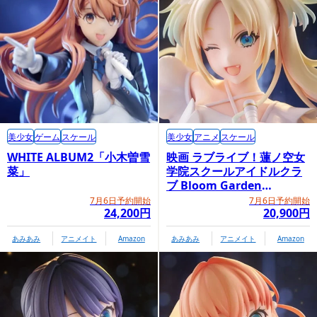
美少女
ゲーム
スケール
美少女
アニメ
スケール
WHITE ALBUM2「小木曽雪
映画 ラブライブ！蓮ノ空女
菜」
学院スクールアイドルクラ
ブ Bloom Garden
Party「大沢瑠璃乃」
7月6日予約開始
7月6日予約開始
24,200円
20,900円
あみあみ
アニメイト
Amazon
あみあみ
アニメイト
Amazon