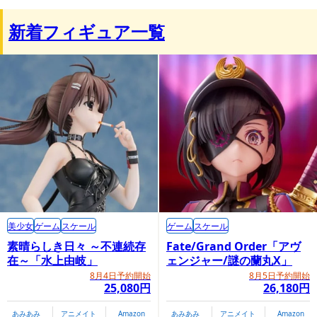
新着フィギュア一覧
美少女
ゲーム
スケール
ゲーム
スケール
素晴らしき日々 ～不連続存
Fate/Grand Order「アヴ
在～「水上由岐」
ェンジャー/謎の蘭丸X」
8月4日予約開始
8月5日予約開始
25,080円
26,180円
あみあみ
アニメイト
Amazon
あみあみ
アニメイト
Amazon