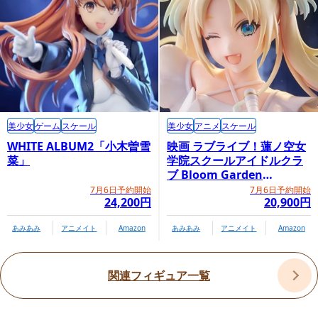
美少女
ゲーム
スケール
美少女
アニメ
スケール
WHITE ALBUM2「小木曽雪
映画 ラブライブ！蓮ノ空女
菜」
学院スクールアイドルクラ
ブ Bloom Garden
Party「大沢瑠璃乃」
7月6日予約開始
7月6日予約開始
24,200円
20,900円
あみあみ
アニメイト
Amazon
あみあみ
アニメイト
Amazon
関連フィギュア一覧