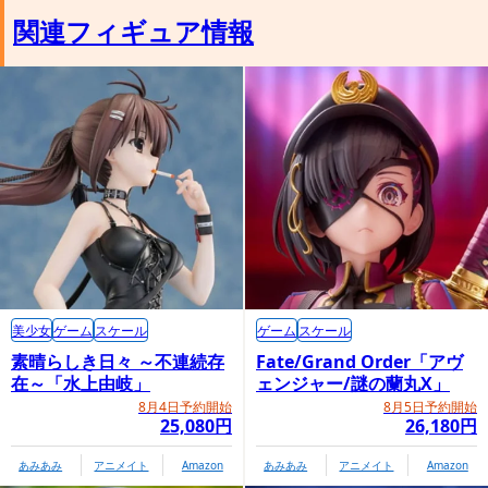
関連フィギュア情報
美少女
ゲーム
スケール
ゲーム
スケール
素晴らしき日々 ～不連続存
Fate/Grand Order「アヴ
在～「水上由岐」
ェンジャー/謎の蘭丸X」
8月4日予約開始
8月5日予約開始
25,080円
26,180円
あみあみ
アニメイト
Amazon
あみあみ
アニメイト
Amazon