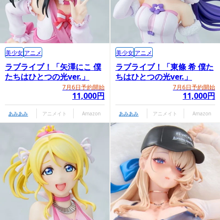
美少女
アニメ
美少女
アニメ
ラブライブ！「矢澤にこ 僕
ラブライブ！「東條 希 僕た
たちはひとつの光ver.」
ちはひとつの光ver.」
7月6日予約開始
7月6日予約開始
11,000円
11,000円
あみあみ
アニメイト
Amazon
あみあみ
アニメイト
Amazon